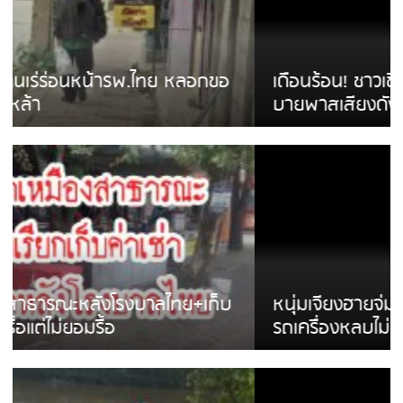
เดือนร้อน! ชาวเชียงรายบ่นรถ Isuzu สีขาวซิ่ง
บายพาสเสียงดังสร้างความรำคาญ
หนุ่มเจียงฮายจ่ม พบถังน้ำดื่มตกกลางถนน
รถเครื่องหลบไม่ทันล้มบาดเจ็บ