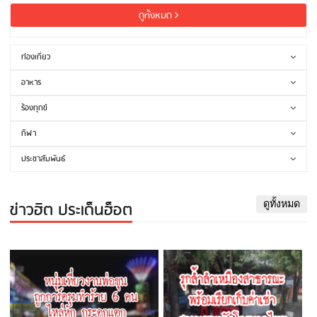
ดูทั้งหมด
ท่องเที่ยว
อาหาร
ร้องทุกข์
กีฬา
ประชาสัมพันธ์
ข่าวฮิต ประเด็นฮ็อต
ดูทั้งหมด