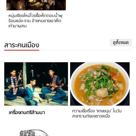
หนุ่มเชียงใหม่โวยซื้อเห็ดถอบน้ำพุ
ร้อนแม่ขะจาน อ้างคนขายเอาเห็ด
เก่ามาผสม
สาระคนเมือง
ดูทั้งหมด
ความเชื่อเรื่อง ‘แกงขนุน’ ในวัน
เครื่องดนตรีล้านนา
สงกรานต์ของชาวเหนือ