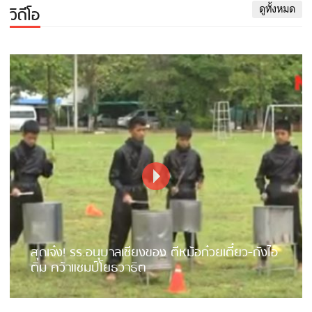
วิดีโอ
ดูทั้งหมด
สุดเจ๋ง! รร.อนุบาลเชียงของ ตีหม้อก๋วยเตี๋ยว-ถังไอ
ติม คว้าแชมป์โยธวาธิต