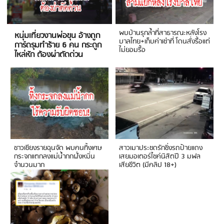
พบบ้านรุกล้ำที่สาธารณะหลังโรง
หนุ่มเที่ยวงานพ่อขุน อ้างถูก
บาลไทย+เก็บค่าเช่าที่ โดนสั่งรื้อแต่
การ์ดรุมทำร้าย 6 คน กระดูก
ไม่ยอมรื้อ
ไหล่หัก ต้องผ่าตัดด่วน
ชาวเชียงรายฉุนจัด พบคนทิ้งเศษ
สาวเมาประชดรักซิ่งรถป้ายแดง
กระจกแตกลงแม่น้ำกกฝั่งหมิ่น
เสยมอเตอร์ไซค์นิสิตปี 3 มฟล
จำนวนมาก
เสียชีวิต (มีคลิป 18+)