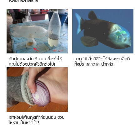
หลอกหลายราย
กับดักแมลงวัน 5 แบบ ที่จะทำให้
มาดู 10 สิ่งมีชีวิตใต้ท้องทะเลลึกที่
คุณไม่ต้องปวดหัวอีกต่อไป!
ทั้งประหลาดและน่ากลัว
เอาหอมใส่ในถุงเท้าก่อนนอน ช่วย
ให้หายเป็นหวัดได้?