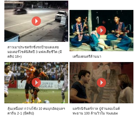
สาวเมาประชดรักซิ่งรถป้ายแดงเสย
มอเตอร์ไซค์นิสิตปี 3 มฟลเสียชีวิต (มี
คลิป 18+)
เครื่องดนตรีล้านนา
ลุ้นเหนื่อย! กว่างโซ้ง 10 คนบุกอัดอุบลฯ
แลรักนิรันดร์กาล ปู่จ๋านลองไมค์
คาถิ่น 2-1 (มีคลิป)
ทะยาน 100 ล้านวิวใน Youtube