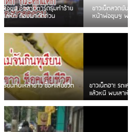
ชาวเน็ตสวดยับ! พบพม่าเร่ขายพวงมาลัย
หน้าพ่อขุนฯ พอไม่ซื้อเดินตาม
ชาวเน็ตฮา! รถเครื่องแม่สายชนป้ายร้านโลงศพ
แล้วหนี พบเสาหัก เบรคหัก หวิดได้ใช้บริการ