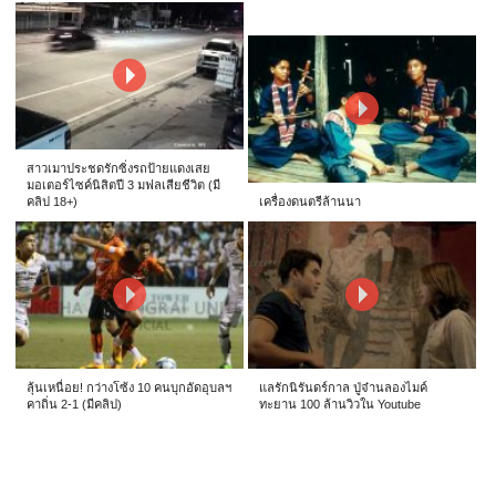
สาวเมาประชดรักซิ่งรถป้ายแดงเสย
มอเตอร์ไซค์นิสิตปี 3 มฟลเสียชีวิต (มี
คลิป 18+)
เครื่องดนตรีล้านนา
ลุ้นเหนื่อย! กว่างโซ้ง 10 คนบุกอัดอุบลฯ
แลรักนิรันดร์กาล ปู่จ๋านลองไมค์
คาถิ่น 2-1 (มีคลิป)
ทะยาน 100 ล้านวิวใน Youtube