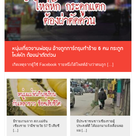
หนุ่มเที่ยวงานพ่อขุน อ้างถูกการ์ดรุมทำร้าย 6 คน กระดูก
ไหล่หัก ต้องผ่าตัดด่วน
เกิดเหตุจากผู้ใช้ Facebook รายหนึ่งได้โพสต์อ้างว่าตนถูก […]
มีรายงานจาก สภ.แม่จัน
มีประชาชนชาวเชียงรายผู้
เชียงราย ว่ามีชายวัย 57 ปี เสียชี
ประสงค์ดี ได้ออกมาแจ้งเตือนพ่อ
[…]
แม […]