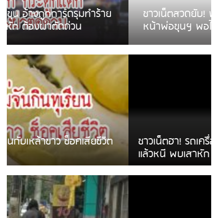
ชาวเน็ตสวดยับ! พบพม่าเร่ขายพวงมาลัย
หน้าพ่อขุนฯ พอไม่ซื้อเดินตาม
ชาวเน็ตฮา! รถเครื่องแม่สายชนป้ายร้านโลงศพ
แล้วหนี พบเสาหัก เบรคหัก หวิดได้ใช้บริการ