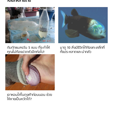
หลอกหลายราย
กับดักแมลงวัน 5 แบบ ที่จะทำให้
มาดู 10 สิ่งมีชีวิตใต้ท้องทะเลลึกที่
คุณไม่ต้องปวดหัวอีกต่อไป!
ทั้งประหลาดและน่ากลัว
เอาหอมใส่ในถุงเท้าก่อนนอน ช่วย
ให้หายเป็นหวัดได้?