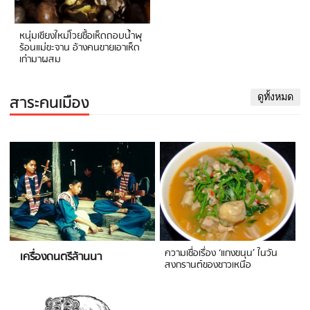
หนุ่มเชียงใหม่โวยซื้อเห็ดถอบน้ำพุ
ร้อนแม่ขะจาน อ้างคนขายเอาเห็ด
เก่ามาผสม
สาระคนเมือง
ดูทั้งหมด
ความเชื่อเรื่อง ‘แกงขนุน’ ในวัน
เครื่องดนตรีล้านนา
สงกรานต์ของชาวเหนือ