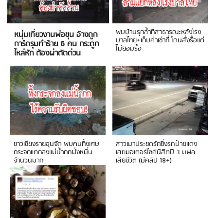
พบบ้านรุกล้ำที่สาธารณะหลังโรง
หนุ่มเที่ยวงานพ่อขุน อ้างถูก
บาลไทย+เก็บค่าเช่าที่ โดนสั่งรื้อแต่
การ์ดรุมทำร้าย 6 คน กระดูก
ไม่ยอมรื้อ
ไหล่หัก ต้องผ่าตัดด่วน
ชาวเชียงรายฉุนจัด พบคนทิ้งเศษ
สาวเมาประชดรักซิ่งรถป้ายแดง
กระจกแตกลงแม่น้ำกกฝั่งหมิ่น
เสยมอเตอร์ไซค์นิสิตปี 3 มฟล
จำนวนมาก
เสียชีวิต (มีคลิป 18+)