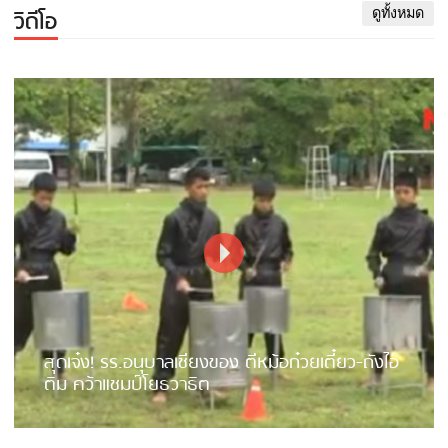
วิดีโอ
ดูทั้งหมด
สุดเจ๋ง! รร.อนุบาลเชียงของ ตีหม้อก๋วยเตี๋ยว-ถังไอ
ติม คว้าแชมป์โยธวาธิต