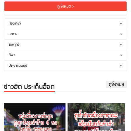
ดูทั้งหมด
ท่องเที่ยว
อาหาร
ร้องทุกข์
กีฬา
ประชาสัมพันธ์
ข่าวฮิต ประเด็นฮ็อต
ดูทั้งหมด