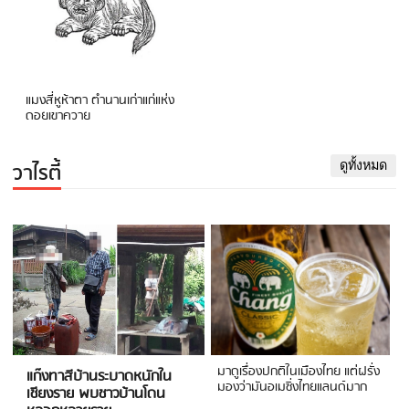
แมงสี่หูห้าตา ตำนานเก่าแก่แห่ง
ดอยเขาควาย
วาไรตี้
ดูทั้งหมด
มาดูเรื่องปกติในเมืองไทย แต่ฝรั่ง
แก๊งทาสีบ้านระบาดหนักใน
มองว่ามันอเมซิ่งไทยแลนด์มาก
เชียงราย พบชาวบ้านโดน