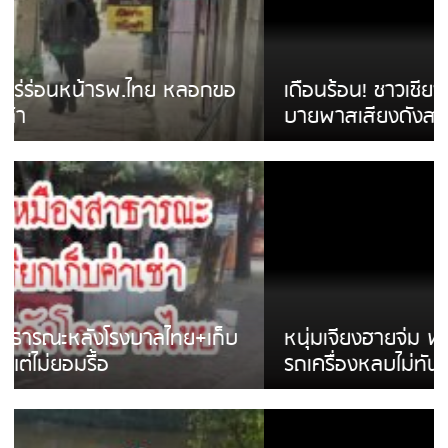
เดือนร้อน! ชาวเชียงรายบ่นรถ Isuzu สีขาวซิ่ง
บายพาสเสียงดังสร้างความรำคาญ
หนุ่มเจียงฮายจ่ม พบถังน้ำดื่มตกกลางถนน
รถเครื่องหลบไม่ทันล้มบาดเจ็บ