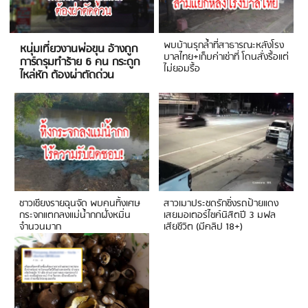
พบบ้านรุกล้ำที่สาธารณะหลังโรง
หนุ่มเที่ยวงานพ่อขุน อ้างถูก
บาลไทย+เก็บค่าเช่าที่ โดนสั่งรื้อแต่
การ์ดรุมทำร้าย 6 คน กระดูก
ไม่ยอมรื้อ
ไหล่หัก ต้องผ่าตัดด่วน
ชาวเชียงรายฉุนจัด พบคนทิ้งเศษ
สาวเมาประชดรักซิ่งรถป้ายแดง
กระจกแตกลงแม่น้ำกกฝั่งหมิ่น
เสยมอเตอร์ไซค์นิสิตปี 3 มฟล
จำนวนมาก
เสียชีวิต (มีคลิป 18+)