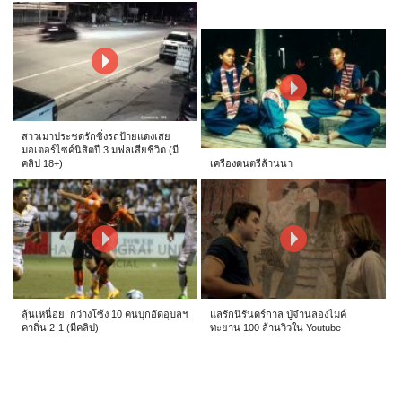
สาวเมาประชดรักซิ่งรถป้ายแดงเสย
มอเตอร์ไซค์นิสิตปี 3 มฟลเสียชีวิต (มี
คลิป 18+)
เครื่องดนตรีล้านนา
ลุ้นเหนื่อย! กว่างโซ้ง 10 คนบุกอัดอุบลฯ
แลรักนิรันดร์กาล ปู่จ๋านลองไมค์
คาถิ่น 2-1 (มีคลิป)
ทะยาน 100 ล้านวิวใน Youtube