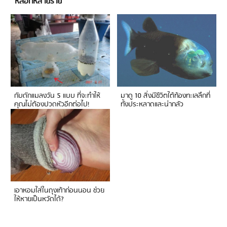
หลอกหลายราย
กับดักแมลงวัน 5 แบบ ที่จะทำให้
มาดู 10 สิ่งมีชีวิตใต้ท้องทะเลลึกที่
คุณไม่ต้องปวดหัวอีกต่อไป!
ทั้งประหลาดและน่ากลัว
เอาหอมใส่ในถุงเท้าก่อนนอน ช่วย
ให้หายเป็นหวัดได้?