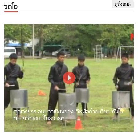
วิดีโอ
ดูทั้งหมด
สุดเจ๋ง! รร.อนุบาลเชียงของ ตีหม้อก๋วยเตี๋ยว-ถังไอ
ติม คว้าแชมป์โยธวาธิต