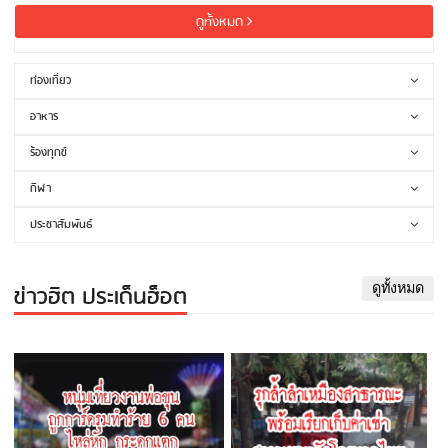
ดูทั้งหมด
ท่องเที่ยว
อาหาร
ร้องทุกข์
กีฬา
ประชาสัมพันธ์
ข่าวฮิต ประเด็นฮ็อต
ดูทั้งหมด