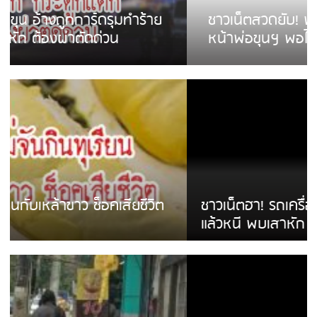
ชาวเน็ตสวดยับ! พบพม่าเร่ขายพวงมาลัย
หน้าพ่อขุนฯ พอไม่ซื้อเดินตาม
ชาวเน็ตฮา! รถเครื่องแม่สายชนป้ายร้านโลงศพ
แล้วหนี พบเสาหัก เบรคหัก หวิดได้ใช้บริการ