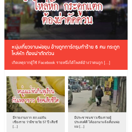
หนุ่มเที่ยวงานพ่อขุน อ้างถูกการ์ดรุมทำร้าย 6 คน กระดูก
ไหล่หัก ต้องผ่าตัดด่วน
เกิดเหตุจากผู้ใช้ Facebook รายหนึ่งได้โพสต์อ้างว่าตนถูก […]
มีรายงานจาก สภ.แม่จัน
มีประชาชนชาวเชียงรายผู้
เชียงราย ว่ามีชายวัย 57 ปี เสียชี
ประสงค์ดี ได้ออกมาแจ้งเตือนพ่อ
[…]
แม […]