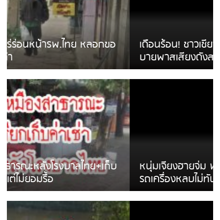
เดือนร้อน! ชาวเชียงรายบ่นรถ Isuzu สีขาวซิ่ง
บายพาสเสียงดังสร้างความรำคาญ
หนุ่มเจียงฮายจ่ม พบถังน้ำดื่มตกกลางถนน
รถเครื่องหลบไม่ทันล้มบาดเจ็บ