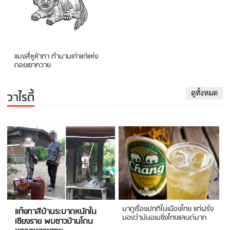
แมงสี่หูห้าตา ตำนานเก่าแก่แห่ง
ดอยเขาควาย
วาไรตี้
ดูทั้งหมด
มาดูเรื่องปกติในเมืองไทย แต่ฝรั่ง
แก๊งทาสีบ้านระบาดหนักใน
มองว่ามันอเมซิ่งไทยแลนด์มาก
เชียงราย พบชาวบ้านโดน