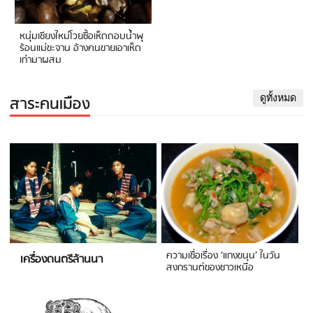
หนุ่มเชียงใหม่โวยซื้อเห็ดถอบน้ำพุ
ร้อนแม่ขะจาน อ้างคนขายเอาเห็ด
เก่ามาผสม
สาระคนเมือง
ดูทั้งหมด
ความเชื่อเรื่อง ‘แกงขนุน’ ในวัน
เครื่องดนตรีล้านนา
สงกรานต์ของชาวเหนือ