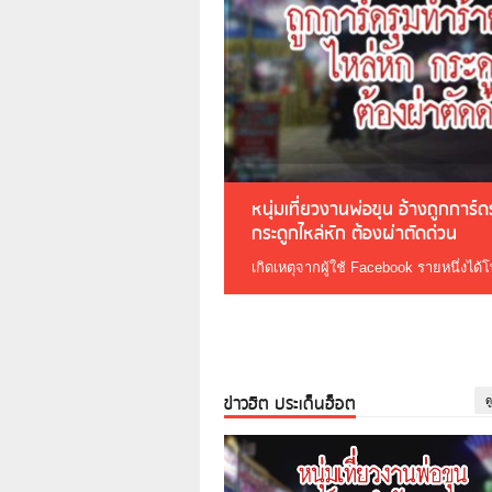
หนุ่มเที่ยวงานพ่อขุน อ้างถูกการ์
กระดูกไหล่หัก ต้องผ่าตัดด่วน
เกิดเหตุจากผู้ใช้ Facebook รายหนึ่งได้
ข่าวฮิต ประเด็นฮ็อต
ด