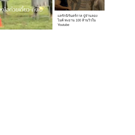
หม้อก๋วยเตี๋ยว-ถังไอ
แลรักนิรันดร์กาล ปู่จ๋านลอง
ไมค์ ทะยาน 100 ล้านวิวใน
Youtube
 รร.อนุบาลเชียง […]