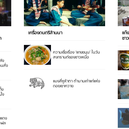
เครื่องดนตรีล้านนา
แก๊
ด
ชา
ความเชื่อเรื่อง ‘แกงขนุน’ ในวัน
สงกรานต์ของชาวเหนือ
ลัง
ดนสั่ง
แมงสี่หูห้าตา ตำนานเก่าแก่แห่ง
ดอยเขาควาย
ิ้ง
ั่ง
ยแดง
 มฟล