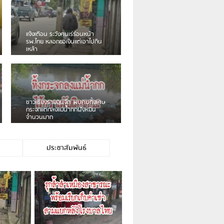
เดือนร้อน! ชาวเชียงรายบ่นรถ
Isuzu สีขาวซิ่งบายพาสเสียงดัง
สร้างความรำคาญ
ชาวผาลั้ง โวย ไร้หน่วยงานดูแล
ดินสไลด์ ต้องจัดการกันเอง
ประชาสัมพันธ์