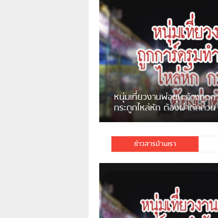
ชาวเน็ตสวดยับ! พบพม่าเร่ข
พอไม่ซื้อเดินตาม
ข่าวสารบ้านเรา
มีชาวเน็ตรายหนึ่งซึ่งแจ้งว่าตนเองไม่ใช