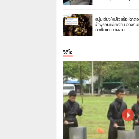
หนุ่มเชียงใหม่โวยซื้อเห็ดถ
น้ำพุร้อนแม่ขะจาน อ้างค
เอาเห็ดเก่ามาผสม
วิดีโอ