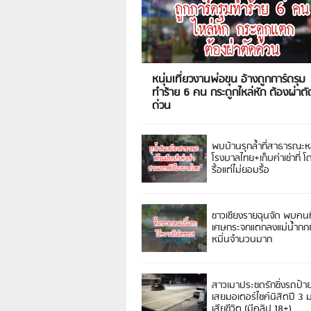
หนุ่มเที่ยวงานพ่อขุน อ้างถูกการ์ดรุม
ทำร้าย 6 คน กระดูกไหล่หัก ต้องผ่าตั
ด่วน
พบบ้านรุกล้ำที่สาธารณะห
โรงบาลไทย+เก็บค่าเช่าที่ โ
รื้อแต่ไม่ยอมรื้อ
ชาวเชียงรายฉุนจัด พบคนท
เศษกระจกแตกลงแม่น้ำกกฝ
หมิ่นจำนวนมาก
สาวเมาประชดรักซิ่งรถป้า
เสยมอเตอร์ไซค์นิสิตปี 3
เสียชีวิต (มีคลิป 18+)