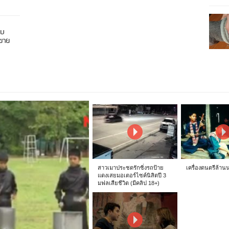
อบ
นขาย
สาวเมาประชดรักซิ่งรถป้าย
เครื่องดนตรีล้าน
แดงเสยมอเตอร์ไซค์นิสิตปี 3
มฟลเสียชีวิต (มีคลิป 18+)