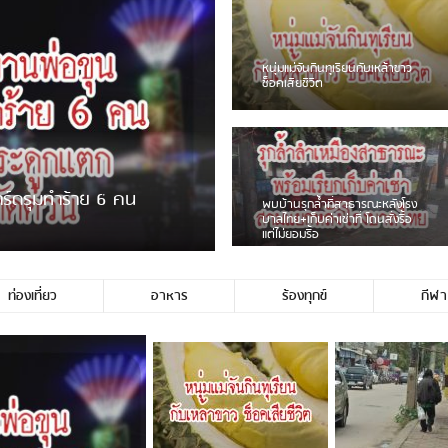
ชาวเน็ตฮา! รถเครื่องแม่สายชน
ป้ายร้านโลงศพแล้วหนี พบเสาหัก
เบรคหัก หวิดได้ใช้บริการ
ายพวงมาลัยหน้าพ่อขุนฯ
หนุ่มเจียงฮายจ่ม พบถังน้ำดื่มตก
กลางถนน รถเครื่องหลบไม่ทันล้ม
บาดเจ็บ
ท่องเที่ยว
อาหาร
ร้องทุกข์
กีฬา
่ประชาชนชาวเชียงร […]