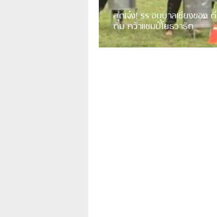
สุดเจ๋ง! รร.อนุบาลเชียงของ ตี
ติม คว้าแชมป์โยธวาธิต
มีการเปิดเผยคลิปวิดีโอของวงโยธวาธิต