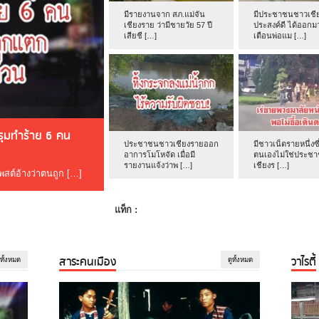
มีรายงานจาก สภ.แม่จัน
มีประชาชนชาวเชีย
เชียงราย ว่ามีชายวัย 57 ปี
ประสงค์ดี ได้ออกม
เสียชี […]
เตือนพ่อแม […]
ดรุมทำร้าย 6 คน
ประชาชนชาวเชียงรายออก
มีชาวเน็ตรายหนึ่งซึ
อาการโมโหจัด เมื่อมี
ตนเองไม่ใช่ประช
รายงานแจ้งว่าพ […]
เชียงร […]
โพสต์อ้างว่าตนถูก […]
แท็ก :
สาระคนเมือง
วาไรตี้
ูทั้งหมด
ดูทั้งหมด