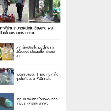
งทาสีบ้านระบาดหนักในเชียงราย พบ
วบ้านโดนหลอกหลายราย
มาดูเรื่องปกติในเมืองไทย แต่
ฝรั่งมองว่ามันอเมซิ่งไทยแลนด์
มาก
กับดักแมลงวัน 5 แบบ ที่จะทำให้
คุณไม่ต้องปวดหัวอีกต่อไป!
มาดู 10 สิ่งมีชีวิตใต้ท้องทะเลลึก
ที่ทั้งประหลาดและน่ากลัว