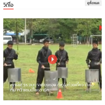
วิดีโอ
ดูทั้งหมด
สุดเจ๋ง! รร.อนุบาลเชียงของ ตีหม้อก๋วยเตี๋ยว-ถังไอ
ติม คว้าแชมป์โยธวาธิต