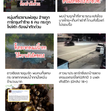
พบบ้านรุกล้ำที่สาธารณะหลังโรง
หนุ่มเที่ยวงานพ่อขุน อ้างถูก
บาลไทย+เก็บค่าเช่าที่ โดนสั่งรื้อแต่
การ์ดรุมทำร้าย 6 คน กระดูก
ไม่ยอมรื้อ
ไหล่หัก ต้องผ่าตัดด่วน
ชาวเชียงรายฉุนจัด พบคนทิ้งเศษ
สาวเมาประชดรักซิ่งรถป้ายแดง
กระจกแตกลงแม่น้ำกกฝั่งหมิ่น
เสยมอเตอร์ไซค์นิสิตปี 3 มฟล
จำนวนมาก
เสียชีวิต (มีคลิป 18+)