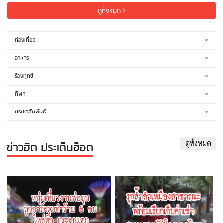
ดูทั้งหมด
ท่องเที่ยว
อาหาร
ร้องทุกข์
กีฬา
ประชาสัมพันธ์
ข่าวฮิต ประเด็นฮ็อต
ดูทั้งหมด