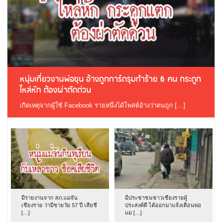
หนุ่มเที่ยวงานพ่อขุน อ้างถูกการ์ดรุมทำร้าย 6 คน กระดูก
ไหล่หัก ต้องผ่าตัดด่วน
เกิดเหตุจากผู้ใช้ Facebook รายหนึ่งได้โพสต์อ้างว่าตนถูก […]
มีรายงานจาก สภ.แม่จัน
มีประชาชนชาวเชียงรายผู้
เชียงราย ว่ามีชายวัย 57 ปี เสียชี
ประสงค์ดี ได้ออกมาแจ้งเตือนพ่อ
[…]
แม […]