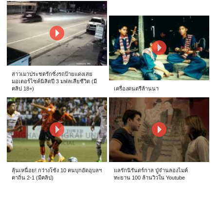
สาวเมาประชดรักซิ่งรถป้ายแดงเสย
มอเตอร์ไซค์นิสิตปี 3 มฟลเสียชีวิต (มี
คลิป 18+)
เครื่องดนตรีล้านนา
ลุ้นเหนื่อย! กว่างโซ้ง 10 คนบุกอัดอุบลฯ
แลรักนิรันดร์กาล ปู่จ๋านลองไมค์
คาถิ่น 2-1 (มีคลิป)
ทะยาน 100 ล้านวิวใน Youtube