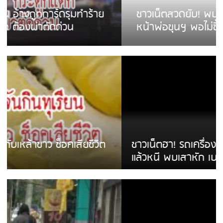
ชาวเน็ตสวดยับ! พบพม่าเร่ขายพวงมาลัย
หน้าพ่อขุนฯ พอไม่ซื้อเดินตาม
ชาวเน็ตฮา! รถเครื่องแม่สายชนป้ายร้านโลงศพ
แล้วหนี พบเสาหัก เบรคหัก หวิดได้ใช้บริการ