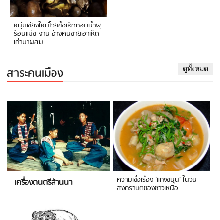
หนุ่มเชียงใหม่โวยซื้อเห็ดถอบน้ำพุ
ร้อนแม่ขะจาน อ้างคนขายเอาเห็ด
เก่ามาผสม
สาระคนเมือง
ดูทั้งหมด
ความเชื่อเรื่อง ‘แกงขนุน’ ในวัน
เครื่องดนตรีล้านนา
สงกรานต์ของชาวเหนือ