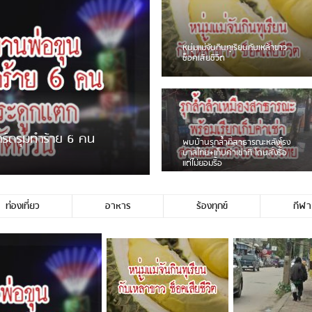
ชาวเน็ตฮา! รถเครื่องแม่สายชน
ป้ายร้านโลงศพแล้วหนี พบเสาหัก
เบรคหัก หวิดได้ใช้บริการ
่ขายพวงมาลัยหน้าพ่อขุนฯ
หนุ่มเจียงฮายจ่ม พบถังน้ำดื่มตก
กลางถนน รถเครื่องหลบไม่ทันล้ม
บาดเจ็บ
ท่องเที่ยว
อาหาร
ร้องทุกข์
กีฬา
ไม่ใช่ประชาชนชาวเชียงร […]