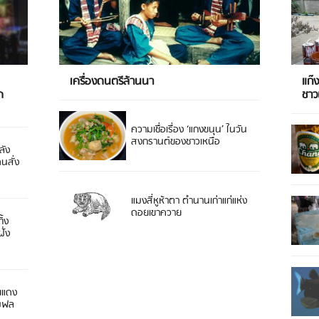
เครื่องดนตรีล้านนา
แก๊
ด
ชา
ความเชื่อเรื่อง ‘แกงขนุน’ ในวัน
สงกรานต์ของชาวเหนือ
ลัง
ดนสั่ง
แมงสี่หูห้าตา ตำนานเก่าแก่แห่ง
ดอยเขาควาย
ิ้ง
ั่ง
ยแดง
 มฟล