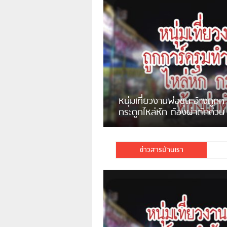
แจ้งเตือน ระวังคนเร่ร่อนหน้า
รพ.ไทย หลอกขอเงินแต่เอาไปกิน
เหล้า
ชาวเน็ตสวดยับ! พบพม่าเร
ชาวเชียงรายฉุนจัด พบคนทิ้งเศษ
พอไม่ซื้อเดินตาม
กระจกแตกลงแม่น้ำกกฝั่งหมิ่น
จำนวนมาก
ข่าวสารบ้านเรา
มีชาวเน็ตรายหนึ่งซึ่งแจ้งว่าตนเอง