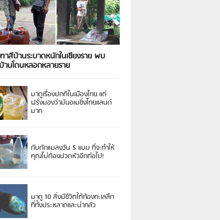
งทาสีบ้านระบาดหนักในเชียงราย พบ
วบ้านโดนหลอกหลายราย
มาดูเรื่องปกติในเมืองไทย แต่
ฝรั่งมองว่ามันอเมซิ่งไทยแลนด์
มาก
กับดักแมลงวัน 5 แบบ ที่จะทำให้
คุณไม่ต้องปวดหัวอีกต่อไป!
มาดู 10 สิ่งมีชีวิตใต้ท้องทะเลลึก
ที่ทั้งประหลาดและน่ากลัว