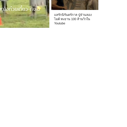
หม้อก๋วยเตี๋ยว-ถังไอ
แลรักนิรันดร์กาล ปู่จ๋านลอง
ไมค์ ทะยาน 100 ล้านวิวใน
Youtube
 รร.อนุบาลเชียง […]