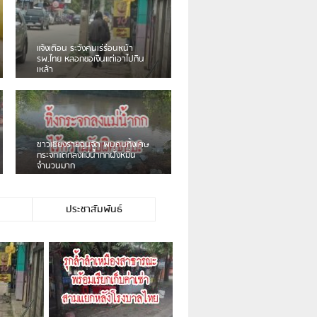
เดือนร้อน! ชาวเชียงรายบ่นรถ
Isuzu สีขาวซิ่งบายพาสเสียงดัง
สร้างความรำคาญ
ชาวผาลั้ง โวย ไร้หน่วยงานดูแล
ดินสไลด์ ต้องจัดการกันเอง
ประชาสัมพันธ์