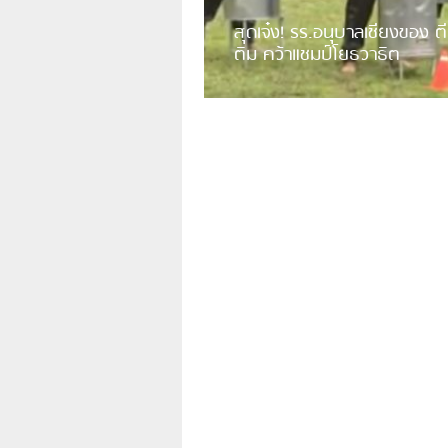
สุดเจ๋ง! รร.อนุบาลเชียงของ ตี
ติม คว้าแชมป์โยธวาธิต
มีการเปิดเผยคลิปวิดีโอของวงโยธวาธิต