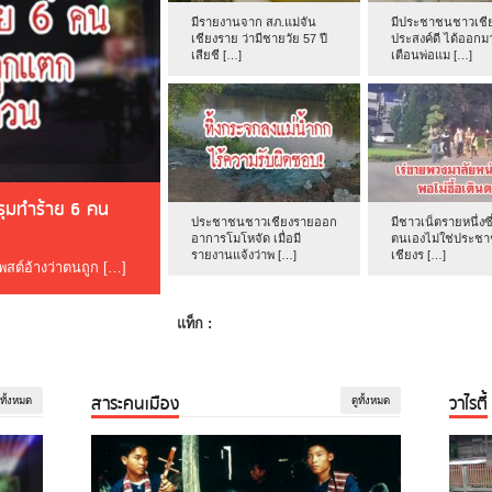
มีรายงานจาก สภ.แม่จัน
มีประชาชนชาวเชีย
เชียงราย ว่ามีชายวัย 57 ปี
ประสงค์ดี ได้ออกม
เสียชี […]
เตือนพ่อแม […]
ดรุมทำร้าย 6 คน
ประชาชนชาวเชียงรายออก
มีชาวเน็ตรายหนึ่งซึ
อาการโมโหจัด เมื่อมี
ตนเองไม่ใช่ประช
รายงานแจ้งว่าพ […]
เชียงร […]
โพสต์อ้างว่าตนถูก […]
แท็ก :
สาระคนเมือง
วาไรตี้
ูทั้งหมด
ดูทั้งหมด