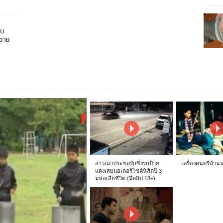
อบ
นขาย
สาวเมาประชดรักซิ่งรถป้าย
เครื่องดนตรีล้าน
แดงเสยมอเตอร์ไซค์นิสิตปี 3
มฟลเสียชีวิต (มีคลิป 18+)