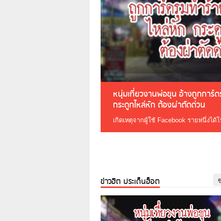
หนุ่มเที่ยวงานพ่อขุน อ้างถูกการ์
กระดูกไหล่หัก ต้องผ่าตัดด่วน
เกิดเหตุจากผู้ใช้ Facebook รายหนึ่งได้
ข่าวฮิต ประเด็นฮ็อต
ด