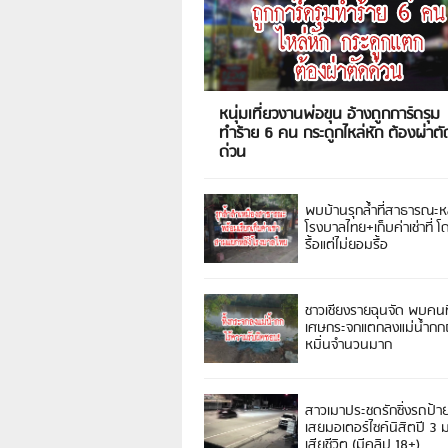
หนุ่มเที่ยวงานพ่อขุน อ้างถูกการ์ดรุม
ทำร้าย 6 คน กระดูกไหล่หัก ต้องผ่าตั
ด่วน
พบบ้านรุกล้ำที่สาธารณะห
โรงบาลไทย+เก็บค่าเช่าที่ โ
รื้อแต่ไม่ยอมรื้อ
ชาวเชียงรายฉุนจัด พบคนท
เศษกระจกแตกลงแม่น้ำกกฝ
หมิ่นจำนวนมาก
สาวเมาประชดรักซิ่งรถป้า
เสยมอเตอร์ไซค์นิสิตปี 3
เสียชีวิต (มีคลิป 18+)