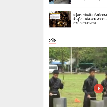
หนุ่มเชียงใหม่โวยซื้อเห็ดถ
น้ำพุร้อนแม่ขะจาน อ้างค
เอาเห็ดเก่ามาผสม
วิดีโอ