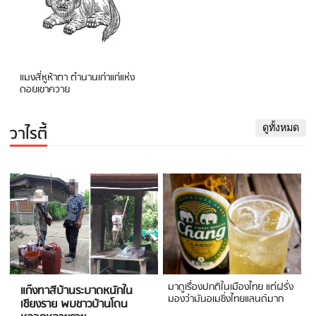
แมงสี่หูห้าตา ตำนานเก่าแก่แห่ง
ดอยเขาควาย
วาไรตี้
ดูทั้งหมด
มาดูเรื่องปกติในเมืองไทย แต่ฝรั่ง
แก๊งทาสีบ้านระบาดหนักใน
มองว่ามันอเมซิ่งไทยแลนด์มาก
เชียงราย พบชาวบ้านโดน