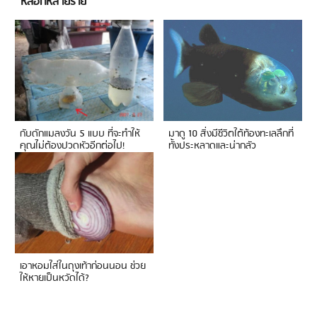
หลอกหลายราย
กับดักแมลงวัน 5 แบบ ที่จะทำให้
มาดู 10 สิ่งมีชีวิตใต้ท้องทะเลลึกที่
คุณไม่ต้องปวดหัวอีกต่อไป!
ทั้งประหลาดและน่ากลัว
เอาหอมใส่ในถุงเท้าก่อนนอน ช่วย
ให้หายเป็นหวัดได้?