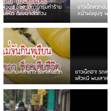
ชาวเน็ตสวดยับ! พบพม่าเร่ขายพวงมาลัย
หน้าพ่อขุนฯ พอไม่ซื้อเดินตาม
ชาวเน็ตฮา! รถเครื่องแม่สายชนป้ายร้านโลงศพ
แล้วหนี พบเสาหัก เบรคหัก หวิดได้ใช้บริการ