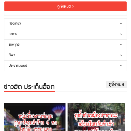
ดูทั้งหมด
ท่องเที่ยว
อาหาร
ร้องทุกข์
กีฬา
ประชาสัมพันธ์
ข่าวฮิต ประเด็นฮ็อต
ดูทั้งหมด