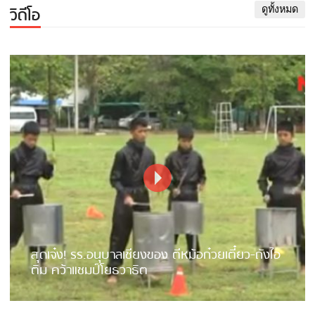
วิดีโอ
ดูทั้งหมด
สุดเจ๋ง! รร.อนุบาลเชียงของ ตีหม้อก๋วยเตี๋ยว-ถังไอ
ติม คว้าแชมป์โยธวาธิต