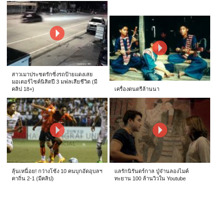
สาวเมาประชดรักซิ่งรถป้ายแดงเสย
มอเตอร์ไซค์นิสิตปี 3 มฟลเสียชีวิต (มี
คลิป 18+)
เครื่องดนตรีล้านนา
ลุ้นเหนื่อย! กว่างโซ้ง 10 คนบุกอัดอุบลฯ
แลรักนิรันดร์กาล ปู่จ๋านลองไมค์
คาถิ่น 2-1 (มีคลิป)
ทะยาน 100 ล้านวิวใน Youtube