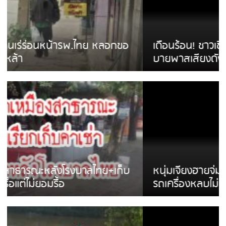
เดือนร้อน! ชาวเชียงรายบ่นรถ Isuzu สีขาวซิ่ง
บายพาสเสียงดังสร้างความรำคาญ
หนุ่มเจียงฮายจ่ม พบถังน้ำดื่มตกกลางถนน
รถเครื่องหลบไม่ทันล้มบาดเจ็บ