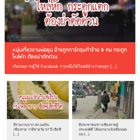
หนุ่มเที่ยวงานพ่อขุน อ้างถูกการ์ดรุมทำร้าย 6 คน กระดูก
ไหล่หัก ต้องผ่าตัดด่วน
เกิดเหตุจากผู้ใช้ Facebook รายหนึ่งได้โพสต์อ้างว่าตนถูก […]
มีรายงานจาก สภ.แม่จัน
มีประชาชนชาวเชียงรายผู้
เชียงราย ว่ามีชายวัย 57 ปี เสียชี
ประสงค์ดี ได้ออกมาแจ้งเตือนพ่อ
[…]
แม […]