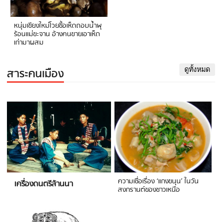
หนุ่มเชียงใหม่โวยซื้อเห็ดถอบน้ำพุ
ร้อนแม่ขะจาน อ้างคนขายเอาเห็ด
เก่ามาผสม
สาระคนเมือง
ดูทั้งหมด
ความเชื่อเรื่อง ‘แกงขนุน’ ในวัน
เครื่องดนตรีล้านนา
สงกรานต์ของชาวเหนือ