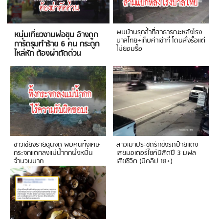
พบบ้านรุกล้ำที่สาธารณะหลังโรง
หนุ่มเที่ยวงานพ่อขุน อ้างถูก
บาลไทย+เก็บค่าเช่าที่ โดนสั่งรื้อแต่
การ์ดรุมทำร้าย 6 คน กระดูก
ไม่ยอมรื้อ
ไหล่หัก ต้องผ่าตัดด่วน
ชาวเชียงรายฉุนจัด พบคนทิ้งเศษ
สาวเมาประชดรักซิ่งรถป้ายแดง
กระจกแตกลงแม่น้ำกกฝั่งหมิ่น
เสยมอเตอร์ไซค์นิสิตปี 3 มฟล
จำนวนมาก
เสียชีวิต (มีคลิป 18+)