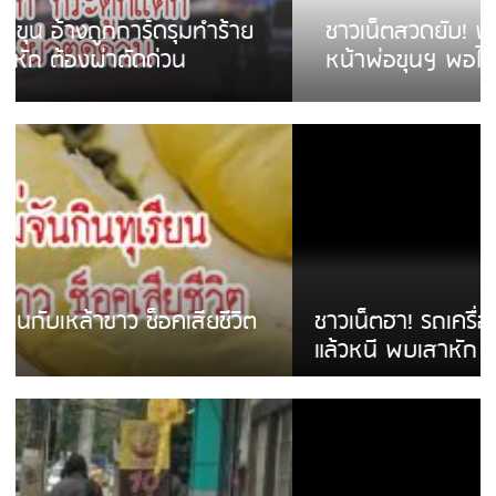
ชาวเน็ตสวดยับ! พบพม่าเร่ขายพวงมาลัย
หน้าพ่อขุนฯ พอไม่ซื้อเดินตาม
ชาวเน็ตฮา! รถเครื่องแม่สายชนป้ายร้านโลงศพ
แล้วหนี พบเสาหัก เบรคหัก หวิดได้ใช้บริการ