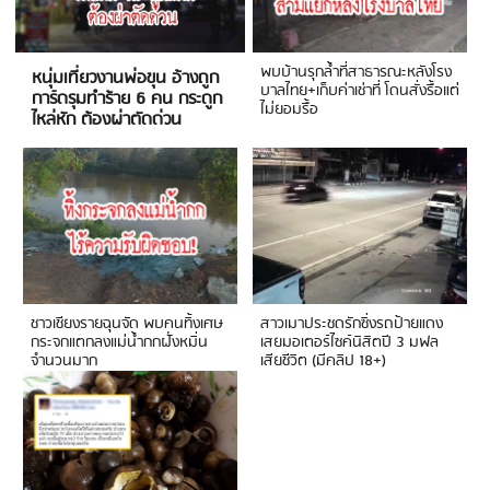
พบบ้านรุกล้ำที่สาธารณะหลังโรง
หนุ่มเที่ยวงานพ่อขุน อ้างถูก
บาลไทย+เก็บค่าเช่าที่ โดนสั่งรื้อแต่
การ์ดรุมทำร้าย 6 คน กระดูก
ไม่ยอมรื้อ
ไหล่หัก ต้องผ่าตัดด่วน
ชาวเชียงรายฉุนจัด พบคนทิ้งเศษ
สาวเมาประชดรักซิ่งรถป้ายแดง
กระจกแตกลงแม่น้ำกกฝั่งหมิ่น
เสยมอเตอร์ไซค์นิสิตปี 3 มฟล
จำนวนมาก
เสียชีวิต (มีคลิป 18+)