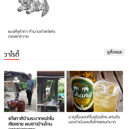
แมงสี่หูห้าตา ตำนานเก่าแก่แห่ง
ดอยเขาควาย
วาไรตี้
ดูทั้งหมด
มาดูเรื่องปกติในเมืองไทย แต่ฝรั่ง
แก๊งทาสีบ้านระบาดหนักใน
มองว่ามันอเมซิ่งไทยแลนด์มาก
เชียงราย พบชาวบ้านโดน