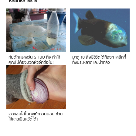
หลอกหลายราย
กับดักแมลงวัน 5 แบบ ที่จะทำให้
มาดู 10 สิ่งมีชีวิตใต้ท้องทะเลลึกที่
คุณไม่ต้องปวดหัวอีกต่อไป!
ทั้งประหลาดและน่ากลัว
เอาหอมใส่ในถุงเท้าก่อนนอน ช่วย
ให้หายเป็นหวัดได้?