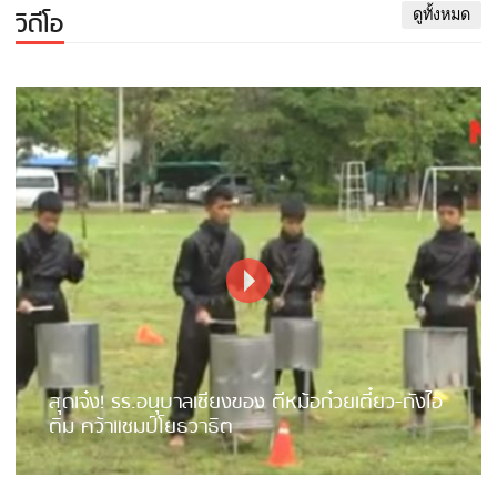
วิดีโอ
ดูทั้งหมด
สุดเจ๋ง! รร.อนุบาลเชียงของ ตีหม้อก๋วยเตี๋ยว-ถังไอ
ติม คว้าแชมป์โยธวาธิต