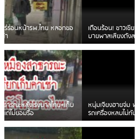
เดือนร้อน! ชาวเชียงรายบ่นรถ Isuzu สีขาวซิ่ง
บายพาสเสียงดังสร้างความรำคาญ
หนุ่มเจียงฮายจ่ม พบถังน้ำดื่มตกกลางถนน
รถเครื่องหลบไม่ทันล้มบาดเจ็บ