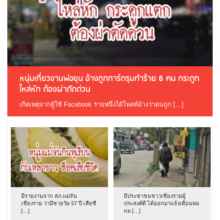
หนุ่มเที่ยวงานพ่อขุน อ้างถูกการ์ดรุมทำร้าย 6 คน กระดูก
ไหล่หัก ต้องผ่าตัดด่วน
เกิดเหตุจากผู้ใช้ Facebook รายหนึ่งได้โพสต์อ้างว่าตนถูก […]
มีรายงานจาก สภ.แม่จัน
มีประชาชนชาวเชียงรายผู้
เชียงราย ว่ามีชายวัย 57 ปี เสียชี
ประสงค์ดี ได้ออกมาแจ้งเตือนพ่อ
[…]
แม […]