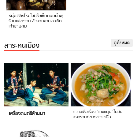
หนุ่มเชียงใหม่โวยซื้อเห็ดถอบน้ำพุ
ร้อนแม่ขะจาน อ้างคนขายเอาเห็ด
เก่ามาผสม
สาระคนเมือง
ดูทั้งหมด
ความเชื่อเรื่อง ‘แกงขนุน’ ในวัน
เครื่องดนตรีล้านนา
สงกรานต์ของชาวเหนือ