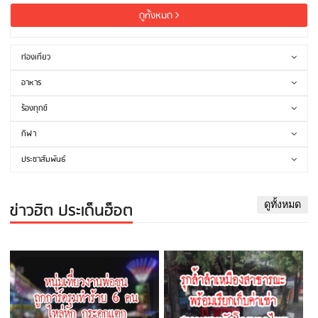
ดูทั้งหมด
ท่องเที่ยว
อาหาร
ร้องทุกข์
กีฬา
ประชาสัมพันธ์
ข่าวฮิต ประเด็นฮ็อต
ดูทั้งหมด