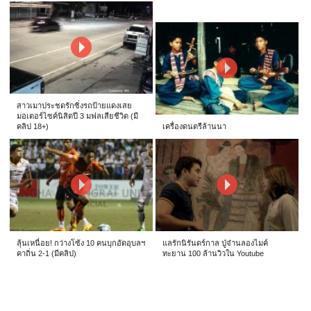
สาวเมาประชดรักซิ่งรถป้ายแดงเสย
มอเตอร์ไซค์นิสิตปี 3 มฟลเสียชีวิต (มี
คลิป 18+)
เครื่องดนตรีล้านนา
ลุ้นเหนื่อย! กว่างโซ้ง 10 คนบุกอัดอุบลฯ
แลรักนิรันดร์กาล ปู่จ๋านลองไมค์
คาถิ่น 2-1 (มีคลิป)
ทะยาน 100 ล้านวิวใน Youtube