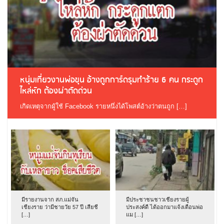
หนุ่มเที่ยวงานพ่อขุน อ้างถูกการ์ดรุมทำร้าย 6 คน กระดูก
ไหล่หัก ต้องผ่าตัดด่วน
เกิดเหตุจากผู้ใช้ Facebook รายหนึ่งได้โพสต์อ้างว่าตนถูก […]
มีรายงานจาก สภ.แม่จัน
มีประชาชนชาวเชียงรายผู้
เชียงราย ว่ามีชายวัย 57 ปี เสียชี
ประสงค์ดี ได้ออกมาแจ้งเตือนพ่อ
[…]
แม […]