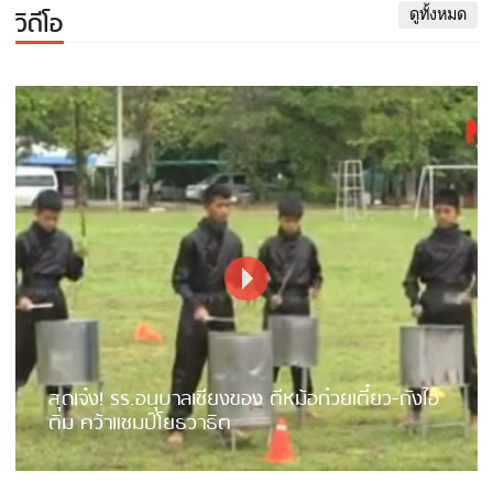
วิดีโอ
ดูทั้งหมด
สุดเจ๋ง! รร.อนุบาลเชียงของ ตีหม้อก๋วยเตี๋ยว-ถังไอ
ติม คว้าแชมป์โยธวาธิต