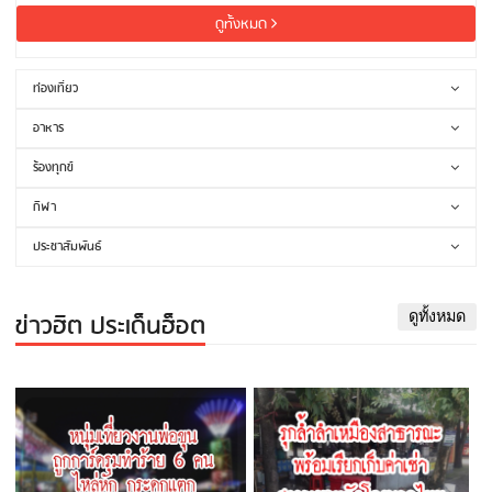
ดูทั้งหมด
ท่องเที่ยว
อาหาร
ร้องทุกข์
กีฬา
ประชาสัมพันธ์
ข่าวฮิต ประเด็นฮ็อต
ดูทั้งหมด