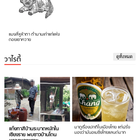
แมงสี่หูห้าตา ตำนานเก่าแก่แห่ง
ดอยเขาควาย
วาไรตี้
ดูทั้งหมด
มาดูเรื่องปกติในเมืองไทย แต่ฝรั่ง
แก๊งทาสีบ้านระบาดหนักใน
มองว่ามันอเมซิ่งไทยแลนด์มาก
เชียงราย พบชาวบ้านโดน