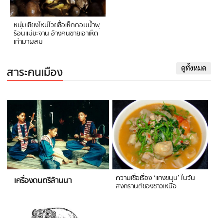
หนุ่มเชียงใหม่โวยซื้อเห็ดถอบน้ำพุ
ร้อนแม่ขะจาน อ้างคนขายเอาเห็ด
เก่ามาผสม
สาระคนเมือง
ดูทั้งหมด
ความเชื่อเรื่อง ‘แกงขนุน’ ในวัน
เครื่องดนตรีล้านนา
สงกรานต์ของชาวเหนือ