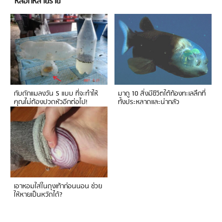
หลอกหลายราย
กับดักแมลงวัน 5 แบบ ที่จะทำให้
มาดู 10 สิ่งมีชีวิตใต้ท้องทะเลลึกที่
คุณไม่ต้องปวดหัวอีกต่อไป!
ทั้งประหลาดและน่ากลัว
เอาหอมใส่ในถุงเท้าก่อนนอน ช่วย
ให้หายเป็นหวัดได้?