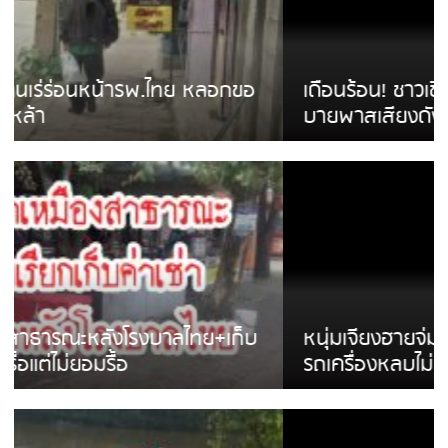
เดือนร้อน! ชาวเชียงรายบ่นรถ Isuzu สีขาวซิ่ง
บายพาสเสียงดังสร้างความรำคาญ
หนุ่มเจียงฮายจ่ม พบถังน้ำดื่มตกกลางถนน
รถเครื่องหลบไม่ทันล้มบาดเจ็บ