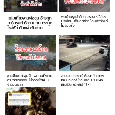
พบบ้านรุกล้ำที่สาธารณะหลังโรง
หนุ่มเที่ยวงานพ่อขุน อ้างถูก
บาลไทย+เก็บค่าเช่าที่ โดนสั่งรื้อแต่
การ์ดรุมทำร้าย 6 คน กระดูก
ไม่ยอมรื้อ
ไหล่หัก ต้องผ่าตัดด่วน
ชาวเชียงรายฉุนจัด พบคนทิ้งเศษ
สาวเมาประชดรักซิ่งรถป้ายแดง
กระจกแตกลงแม่น้ำกกฝั่งหมิ่น
เสยมอเตอร์ไซค์นิสิตปี 3 มฟล
จำนวนมาก
เสียชีวิต (มีคลิป 18+)