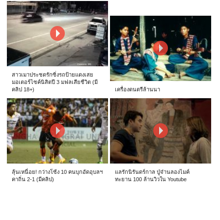
สาวเมาประชดรักซิ่งรถป้ายแดงเสย
มอเตอร์ไซค์นิสิตปี 3 มฟลเสียชีวิต (มี
คลิป 18+)
เครื่องดนตรีล้านนา
ลุ้นเหนื่อย! กว่างโซ้ง 10 คนบุกอัดอุบลฯ
แลรักนิรันดร์กาล ปู่จ๋านลองไมค์
คาถิ่น 2-1 (มีคลิป)
ทะยาน 100 ล้านวิวใน Youtube