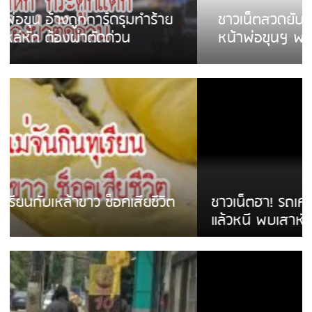
ชาวเน็ตสวดยับ! พบพม่าเร่ขายพวงมาลัย
หน้าพ่อขุนฯ พอไม่ซื้อเดินตาม
ชาวเน็ตฮา! รถเครื่องแม่สายชนป้ายร้านโลงศพ
แล้วหนี พบเสาหัก เบรคหัก หวิดได้ใช้บริการ