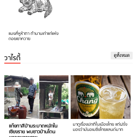
แมงสี่หูห้าตา ตำนานเก่าแก่แห่ง
ดอยเขาควาย
วาไรตี้
ดูทั้งหมด
มาดูเรื่องปกติในเมืองไทย แต่ฝรั่ง
แก๊งทาสีบ้านระบาดหนักใน
มองว่ามันอเมซิ่งไทยแลนด์มาก
เชียงราย พบชาวบ้านโดน