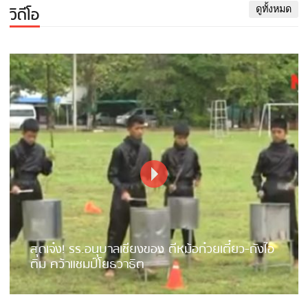
วิดีโอ
ดูทั้งหมด
สุดเจ๋ง! รร.อนุบาลเชียงของ ตีหม้อก๋วยเตี๋ยว-ถังไอ
ติม คว้าแชมป์โยธวาธิต