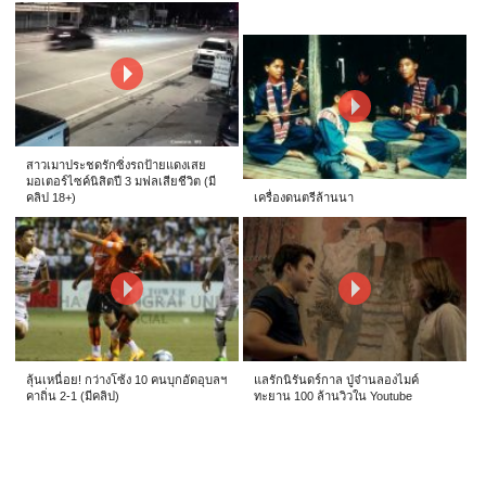
สาวเมาประชดรักซิ่งรถป้ายแดงเสย
มอเตอร์ไซค์นิสิตปี 3 มฟลเสียชีวิต (มี
คลิป 18+)
เครื่องดนตรีล้านนา
ลุ้นเหนื่อย! กว่างโซ้ง 10 คนบุกอัดอุบลฯ
แลรักนิรันดร์กาล ปู่จ๋านลองไมค์
คาถิ่น 2-1 (มีคลิป)
ทะยาน 100 ล้านวิวใน Youtube