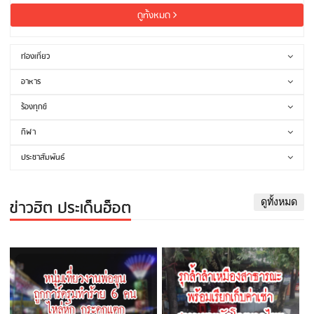
ดูทั้งหมด
ท่องเที่ยว
อาหาร
ร้องทุกข์
กีฬา
ประชาสัมพันธ์
ข่าวฮิต ประเด็นฮ็อต
ดูทั้งหมด