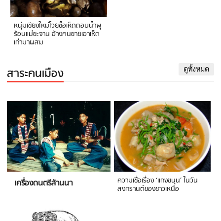
หนุ่มเชียงใหม่โวยซื้อเห็ดถอบน้ำพุ
ร้อนแม่ขะจาน อ้างคนขายเอาเห็ด
เก่ามาผสม
สาระคนเมือง
ดูทั้งหมด
ความเชื่อเรื่อง ‘แกงขนุน’ ในวัน
เครื่องดนตรีล้านนา
สงกรานต์ของชาวเหนือ