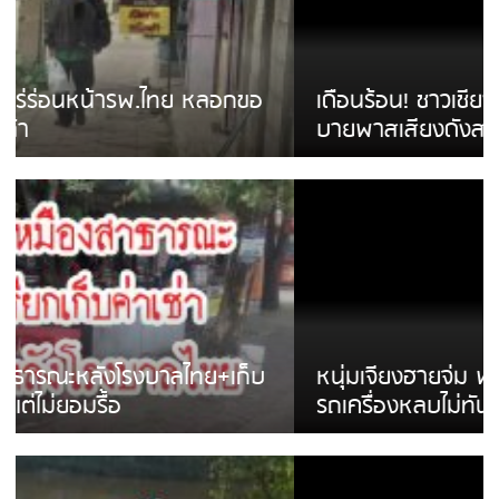
เดือนร้อน! ชาวเชียงรายบ่นรถ Isuzu สีขาวซิ่ง
บายพาสเสียงดังสร้างความรำคาญ
หนุ่มเจียงฮายจ่ม พบถังน้ำดื่มตกกลางถนน
รถเครื่องหลบไม่ทันล้มบาดเจ็บ