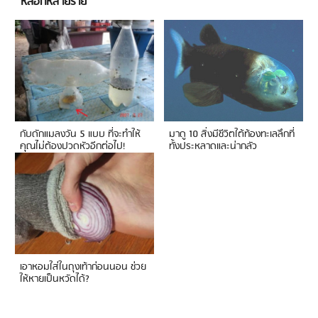
หลอกหลายราย
กับดักแมลงวัน 5 แบบ ที่จะทำให้
มาดู 10 สิ่งมีชีวิตใต้ท้องทะเลลึกที่
คุณไม่ต้องปวดหัวอีกต่อไป!
ทั้งประหลาดและน่ากลัว
เอาหอมใส่ในถุงเท้าก่อนนอน ช่วย
ให้หายเป็นหวัดได้?