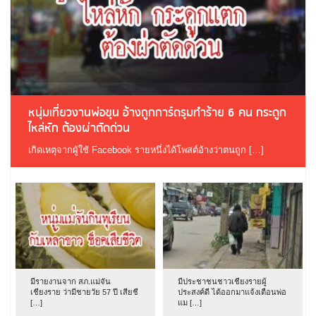
หนุ่มเที่ยวงานพ่อขุน อ้างถูกการ์ดรุมทำร้าย 6 คน กระดูก
ไหล่หัก ต้องผ่าตัดด่วน
เกิดเหตุจากผู้ใช้ Facebook รายหนึ่งได้โพสต์อ้างว่าตนถูก […]
มีรายงานจาก สภ.แม่จัน
มีประชาชนชาวเชียงรายผู้
เชียงราย ว่ามีชายวัย 57 ปี เสียชี
ประสงค์ดี ได้ออกมาแจ้งเตือนพ่อ
[…]
แม […]