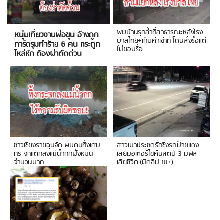
พบบ้านรุกล้ำที่สาธารณะหลังโรง
หนุ่มเที่ยวงานพ่อขุน อ้างถูก
บาลไทย+เก็บค่าเช่าที่ โดนสั่งรื้อแต่
การ์ดรุมทำร้าย 6 คน กระดูก
ไม่ยอมรื้อ
ไหล่หัก ต้องผ่าตัดด่วน
ชาวเชียงรายฉุนจัด พบคนทิ้งเศษ
สาวเมาประชดรักซิ่งรถป้ายแดง
กระจกแตกลงแม่น้ำกกฝั่งหมิ่น
เสยมอเตอร์ไซค์นิสิตปี 3 มฟล
จำนวนมาก
เสียชีวิต (มีคลิป 18+)