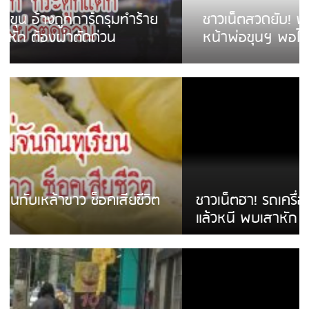
ชาวเน็ตสวดยับ! พบพม่าเร่ขายพวงมาลัย
หน้าพ่อขุนฯ พอไม่ซื้อเดินตาม
ชาวเน็ตฮา! รถเครื่องแม่สายชนป้ายร้านโลงศพ
แล้วหนี พบเสาหัก เบรคหัก หวิดได้ใช้บริการ