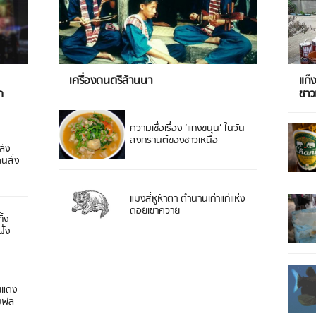
เครื่องดนตรีล้านนา
แก๊
ด
ชา
ความเชื่อเรื่อง ‘แกงขนุน’ ในวัน
สงกรานต์ของชาวเหนือ
ลัง
ดนสั่ง
แมงสี่หูห้าตา ตำนานเก่าแก่แห่ง
ดอยเขาควาย
ิ้ง
ั่ง
ยแดง
 มฟล