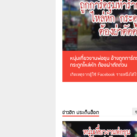
หนุ่มเที่ยวงานพ่อขุน อ้างถูกการ์
กระดูกไหล่หัก ต้องผ่าตัดด่วน
เกิดเหตุจากผู้ใช้ Facebook รายหนึ่งได้
ข่าวฮิต ประเด็นฮ็อต
ด