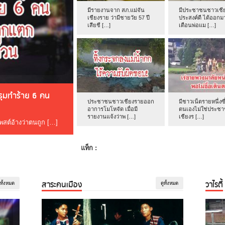
มีรายงานจาก สภ.แม่จัน
มีประชาชนชาวเชีย
เชียงราย ว่ามีชายวัย 57 ปี
ประสงค์ดี ได้ออกม
เสียชี […]
เตือนพ่อแม […]
ดรุมทำร้าย 6 คน
ประชาชนชาวเชียงรายออก
มีชาวเน็ตรายหนึ่งซึ
อาการโมโหจัด เมื่อมี
ตนเองไม่ใช่ประช
รายงานแจ้งว่าพ […]
เชียงร […]
โพสต์อ้างว่าตนถูก […]
แท็ก :
สาระคนเมือง
วาไรตี้
ูทั้งหมด
ดูทั้งหมด