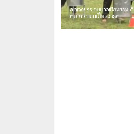
สุดเจ๋ง! รร.อนุบาลเชียงของ ตี
ติม คว้าแชมป์โยธวาธิต
มีการเปิดเผยคลิปวิดีโอของวงโยธวาธิต