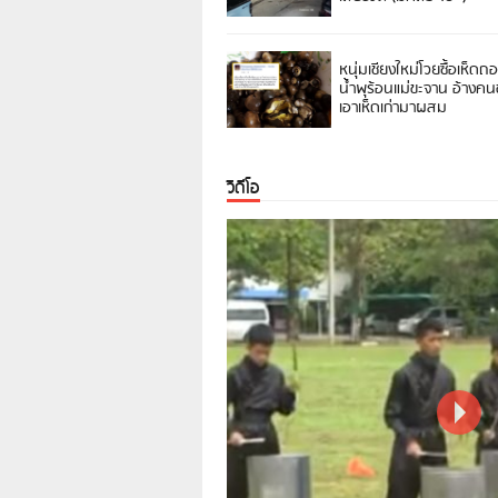
หนุ่มเชียงใหม่โวยซื้อเห็ดถ
น้ำพุร้อนแม่ขะจาน อ้างค
เอาเห็ดเก่ามาผสม
วิดีโอ