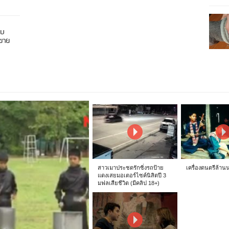
อบ
นขาย
สาวเมาประชดรักซิ่งรถป้าย
เครื่องดนตรีล้าน
แดงเสยมอเตอร์ไซค์นิสิตปี 3
มฟลเสียชีวิต (มีคลิป 18+)