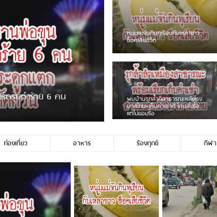
ชาวเน็ตฮา! รถเครื่องแม่สา
ป้ายร้านโลงศพแล้วหนี พบเ
เบรคหัก หวิดได้ใช้บริการ
่าเร่ขายพวงมาลัยหน้าพ่อขุนฯ
หนุ่มเจียงฮายจ่ม พบถังน้ำด
กลางถนน รถเครื่องหลบไม่ท
บาดเจ็บ
ท่องเที่ยว
อาหาร
ร้องทุกข์
กีฬา
ตนเองไม่ใช่ประชาชนชาวเชียงร […]