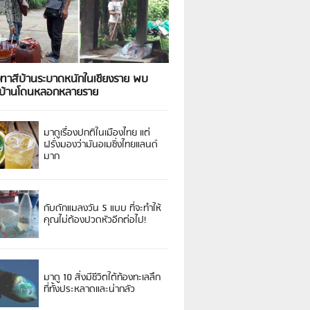
งทาสีบ้านระบาดหนักในเชียงราย พบ
วบ้านโดนหลอกหลายราย
มาดูเรื่องปกติในเมืองไทย แต่
ฝรั่งมองว่ามันอเมซิ่งไทยแลนด์
มาก
กับดักแมลงวัน 5 แบบ ที่จะทำให้
คุณไม่ต้องปวดหัวอีกต่อไป!
มาดู 10 สิ่งมีชีวิตใต้ท้องทะเลลึก
ที่ทั้งประหลาดและน่ากลัว