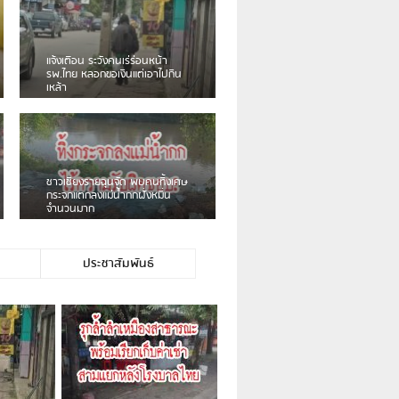
ยชน
เดือนร้อน! ชาวเชียงรายบ่นรถ
สาหัก
Isuzu สีขาวซิ่งบายพาสเสียงดัง
สร้างความรำคาญ
ื่มตก
ชาวผาลั้ง โวย ไร้หน่วยงานดูแล
ันล้ม
ดินสไลด์ ต้องจัดการกันเอง
ประชาสัมพันธ์