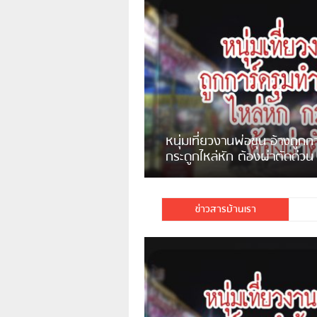
แจ้งเตือน ระวังคนเร่ร่อนหน้า
รพ.ไทย หลอกขอเงินแต่เอาไปกิน
เหล้า
ชาวเน็ตสวดยับ! พบพม
ชาวเชียงรายฉุนจัด พบคนทิ้งเศษ
พอไม่ซื้อเดินตาม
กระจกแตกลงแม่น้ำกกฝั่งหมิ่น
จำนวนมาก
ข่าวสารบ้านเรา
มีชาวเน็ตรายหนึ่งซึ่งแจ้งว่า