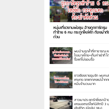
หนุ่มเที่ยวงานพ่อขุน อ้างถูกการ์ดรุม
ทำร้าย 6 คน กระดูกไหล่หัก ต้องผ่าตั
ด่วน
พบบ้านรุกล้ำที่สาธารณะห
โรงบาลไทย+เก็บค่าเช่าที่ โ
รื้อแต่ไม่ยอมรื้อ
ชาวเชียงรายฉุนจัด พบคนท
เศษกระจกแตกลงแม่น้ำกกฝ
หมิ่นจำนวนมาก
สาวเมาประชดรักซิ่งรถป้า
เสยมอเตอร์ไซค์นิสิตปี 3
เสียชีวิต (มีคลิป 18+)