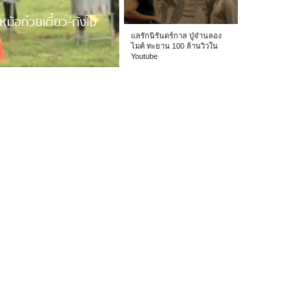
หม้อก๋วยเตี๋ยว-ถังไอ
แลรักนิรันดร์กาล ปู่จ๋านลอง
ไมค์ ทะยาน 100 ล้านวิวใน
Youtube
 รร.อนุบาลเชียง […]