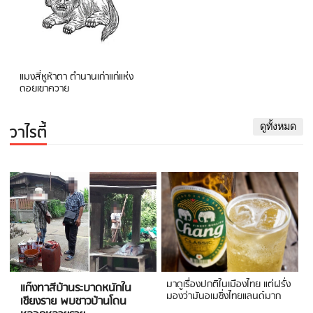
แมงสี่หูห้าตา ตำนานเก่าแก่แห่ง
ดอยเขาควาย
วาไรตี้
ดูทั้งหมด
มาดูเรื่องปกติในเมืองไทย แต่ฝรั่ง
แก๊งทาสีบ้านระบาดหนักใน
มองว่ามันอเมซิ่งไทยแลนด์มาก
เชียงราย พบชาวบ้านโดน