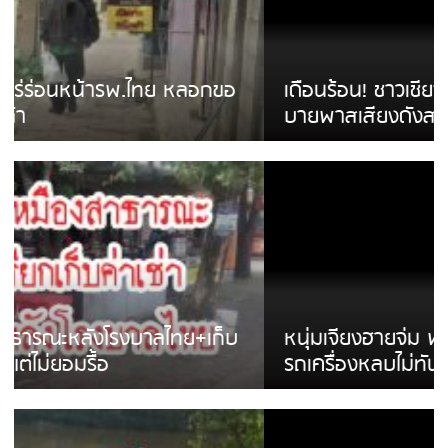
เดือนร้อน! ชาวเชียงรายบ่นรถ Isuzu สีขาวซิ่ง
บายพาสเสียงดังสร้างความรำคาญ
หนุ่มเจียงฮายจ่ม พบถังน้ำดื่มตกกลางถนน
รถเครื่องหลบไม่ทันล้มบาดเจ็บ