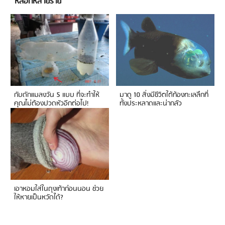
หลอกหลายราย
กับดักแมลงวัน 5 แบบ ที่จะทำให้
มาดู 10 สิ่งมีชีวิตใต้ท้องทะเลลึกที่
คุณไม่ต้องปวดหัวอีกต่อไป!
ทั้งประหลาดและน่ากลัว
เอาหอมใส่ในถุงเท้าก่อนนอน ช่วย
ให้หายเป็นหวัดได้?