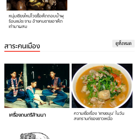
หนุ่มเชียงใหม่โวยซื้อเห็ดถอบน้ำพุ
ร้อนแม่ขะจาน อ้างคนขายเอาเห็ด
เก่ามาผสม
สาระคนเมือง
ดูทั้งหมด
ความเชื่อเรื่อง ‘แกงขนุน’ ในวัน
เครื่องดนตรีล้านนา
สงกรานต์ของชาวเหนือ