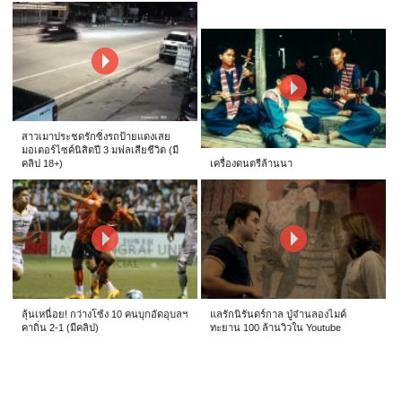
สาวเมาประชดรักซิ่งรถป้ายแดงเสย
มอเตอร์ไซค์นิสิตปี 3 มฟลเสียชีวิต (มี
คลิป 18+)
เครื่องดนตรีล้านนา
ลุ้นเหนื่อย! กว่างโซ้ง 10 คนบุกอัดอุบลฯ
แลรักนิรันดร์กาล ปู่จ๋านลองไมค์
คาถิ่น 2-1 (มีคลิป)
ทะยาน 100 ล้านวิวใน Youtube