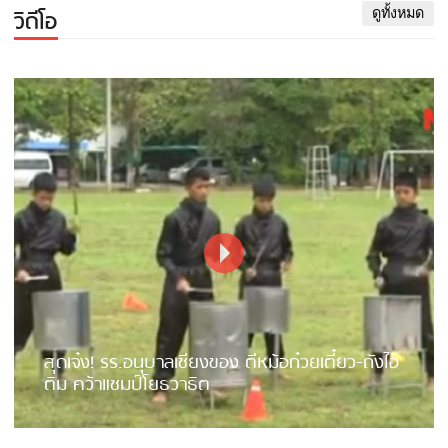
วิดีโอ
ดูทั้งหมด
สุดเจ๋ง! รร.อนุบาลเชียงของ ตีหม้อก๋วยเตี๋ยว-ถังไอ
ติม คว้าแชมป์โยธวาธิต