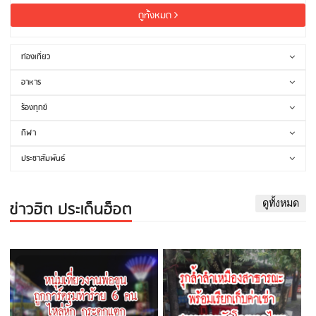
ดูทั้งหมด
ท่องเที่ยว
อาหาร
ร้องทุกข์
กีฬา
ประชาสัมพันธ์
ข่าวฮิต ประเด็นฮ็อต
ดูทั้งหมด