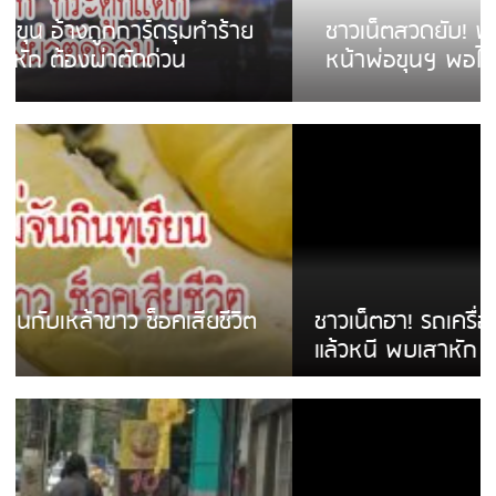
ชาวเน็ตสวดยับ! พบพม่าเร่ขายพวงมาลัย
หน้าพ่อขุนฯ พอไม่ซื้อเดินตาม
ชาวเน็ตฮา! รถเครื่องแม่สายชนป้ายร้านโลงศพ
แล้วหนี พบเสาหัก เบรคหัก หวิดได้ใช้บริการ