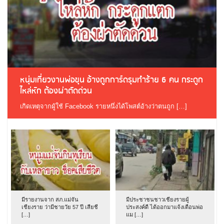
หนุ่มเที่ยวงานพ่อขุน อ้างถูกการ์ดรุมทำร้าย 6 คน กระดูก
ไหล่หัก ต้องผ่าตัดด่วน
เกิดเหตุจากผู้ใช้ Facebook รายหนึ่งได้โพสต์อ้างว่าตนถูก […]
มีรายงานจาก สภ.แม่จัน
มีประชาชนชาวเชียงรายผู้
เชียงราย ว่ามีชายวัย 57 ปี เสียชี
ประสงค์ดี ได้ออกมาแจ้งเตือนพ่อ
[…]
แม […]