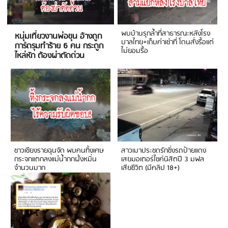
พบบ้านรุกล้ำที่สาธารณะหลังโรง
หนุ่มเที่ยวงานพ่อขุน อ้างถูก
บาลไทย+เก็บค่าเช่าที่ โดนสั่งรื้อแต่
การ์ดรุมทำร้าย 6 คน กระดูก
ไม่ยอมรื้อ
ไหล่หัก ต้องผ่าตัดด่วน
ชาวเชียงรายฉุนจัด พบคนทิ้งเศษ
สาวเมาประชดรักซิ่งรถป้ายแดง
กระจกแตกลงแม่น้ำกกฝั่งหมิ่น
เสยมอเตอร์ไซค์นิสิตปี 3 มฟล
จำนวนมาก
เสียชีวิต (มีคลิป 18+)