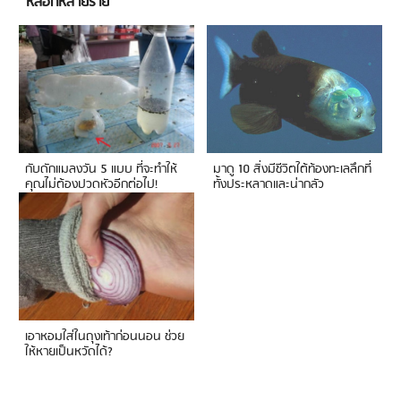
หลอกหลายราย
กับดักแมลงวัน 5 แบบ ที่จะทำให้
มาดู 10 สิ่งมีชีวิตใต้ท้องทะเลลึกที่
คุณไม่ต้องปวดหัวอีกต่อไป!
ทั้งประหลาดและน่ากลัว
เอาหอมใส่ในถุงเท้าก่อนนอน ช่วย
ให้หายเป็นหวัดได้?