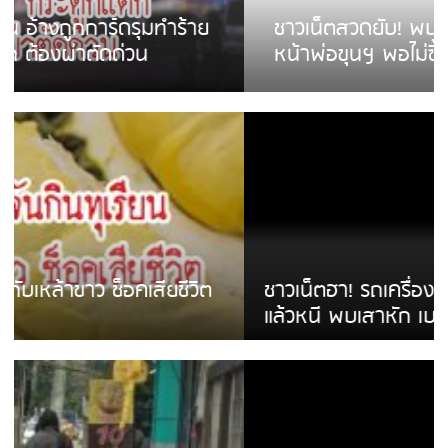
ชาวเน็ตสวดยับ! พบพม่าเร่ขายพวงมาลัย
หน้าพ่อขุนฯ พอไม่ซื้อเดินตาม
ชาวเน็ตฮา! รถเครื่องแม่สายชนป้ายร้านโลงศพ
แล้วหนี พบเสาหัก เบรคหัก หวิดได้ใช้บริการ