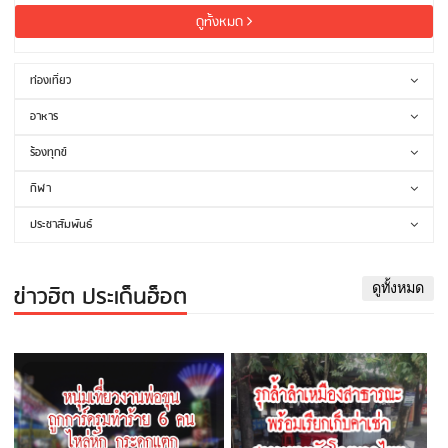
ดูทั้งหมด
ท่องเที่ยว
อาหาร
ร้องทุกข์
กีฬา
ประชาสัมพันธ์
ข่าวฮิต ประเด็นฮ็อต
ดูทั้งหมด