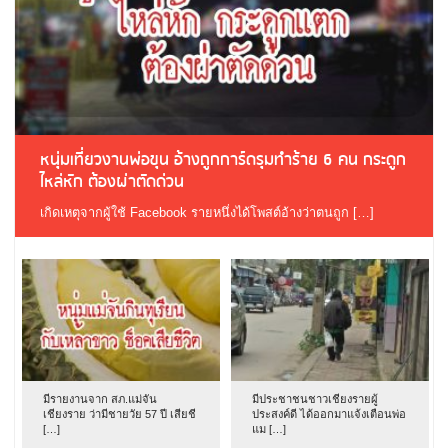
หนุ่มเที่ยวงานพ่อขุน อ้างถูกการ์ดรุมทำร้าย 6 คน กระดูก
ไหล่หัก ต้องผ่าตัดด่วน
เกิดเหตุจากผู้ใช้ Facebook รายหนึ่งได้โพสต์อ้างว่าตนถูก […]
มีรายงานจาก สภ.แม่จัน
มีประชาชนชาวเชียงรายผู้
เชียงราย ว่ามีชายวัย 57 ปี เสียชี
ประสงค์ดี ได้ออกมาแจ้งเตือนพ่อ
[…]
แม […]