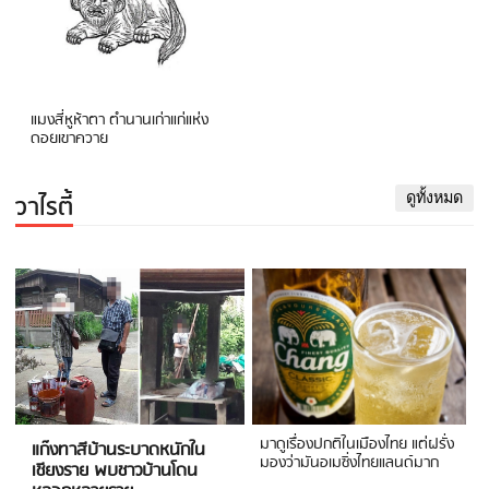
แมงสี่หูห้าตา ตำนานเก่าแก่แห่ง
ดอยเขาควาย
วาไรตี้
ดูทั้งหมด
มาดูเรื่องปกติในเมืองไทย แต่ฝรั่ง
แก๊งทาสีบ้านระบาดหนักใน
มองว่ามันอเมซิ่งไทยแลนด์มาก
เชียงราย พบชาวบ้านโดน