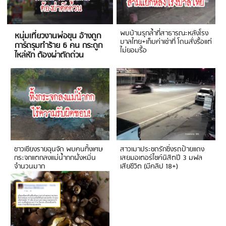
พบบ้านรุกล้ำที่สาธารณะหลังโรง
หนุ่มเที่ยวงานพ่อขุน อ้างถูก
บาลไทย+เก็บค่าเช่าที่ โดนสั่งรื้อแต่
การ์ดรุมทำร้าย 6 คน กระดูก
ไม่ยอมรื้อ
ไหล่หัก ต้องผ่าตัดด่วน
ชาวเชียงรายฉุนจัด พบคนทิ้งเศษ
สาวเมาประชดรักซิ่งรถป้ายแดง
กระจกแตกลงแม่น้ำกกฝั่งหมิ่น
เสยมอเตอร์ไซค์นิสิตปี 3 มฟล
จำนวนมาก
เสียชีวิต (มีคลิป 18+)