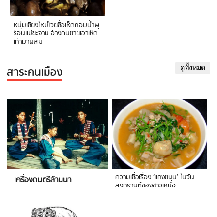
หนุ่มเชียงใหม่โวยซื้อเห็ดถอบน้ำพุ
ร้อนแม่ขะจาน อ้างคนขายเอาเห็ด
เก่ามาผสม
สาระคนเมือง
ดูทั้งหมด
ความเชื่อเรื่อง ‘แกงขนุน’ ในวัน
เครื่องดนตรีล้านนา
สงกรานต์ของชาวเหนือ