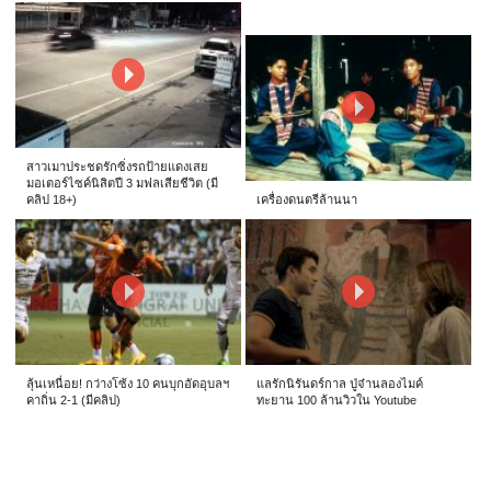
สาวเมาประชดรักซิ่งรถป้ายแดงเสย
มอเตอร์ไซค์นิสิตปี 3 มฟลเสียชีวิต (มี
คลิป 18+)
เครื่องดนตรีล้านนา
ลุ้นเหนื่อย! กว่างโซ้ง 10 คนบุกอัดอุบลฯ
แลรักนิรันดร์กาล ปู่จ๋านลองไมค์
คาถิ่น 2-1 (มีคลิป)
ทะยาน 100 ล้านวิวใน Youtube