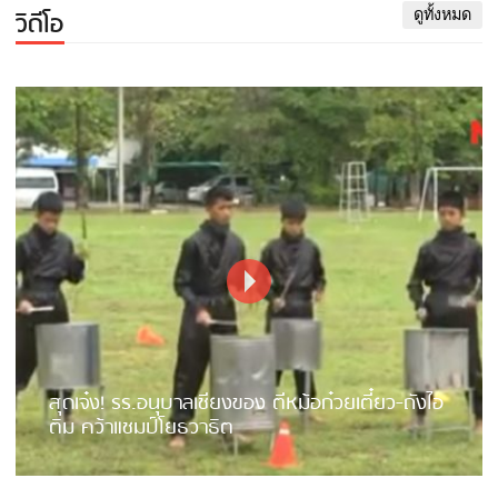
วิดีโอ
ดูทั้งหมด
สุดเจ๋ง! รร.อนุบาลเชียงของ ตีหม้อก๋วยเตี๋ยว-ถังไอ
ติม คว้าแชมป์โยธวาธิต