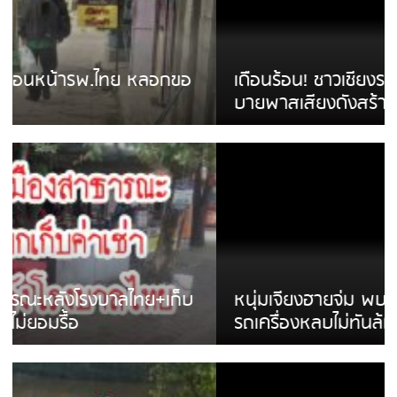
เดือนร้อน! ชาวเชียงรายบ่นรถ Isuzu สีขาวซิ่ง
บายพาสเสียงดังสร้างความรำคาญ
หนุ่มเจียงฮายจ่ม พบถังน้ำดื่มตกกลางถนน
รถเครื่องหลบไม่ทันล้มบาดเจ็บ