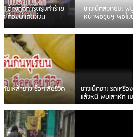
ชาวเน็ตสวดยับ! พบพม่าเร่ขายพวงมาลัย
หน้าพ่อขุนฯ พอไม่ซื้อเดินตาม
ชาวเน็ตฮา! รถเครื่องแม่สายชนป้ายร้านโลงศพ
แล้วหนี พบเสาหัก เบรคหัก หวิดได้ใช้บริการ