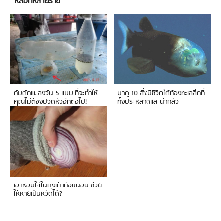
หลอกหลายราย
กับดักแมลงวัน 5 แบบ ที่จะทำให้
มาดู 10 สิ่งมีชีวิตใต้ท้องทะเลลึกที่
คุณไม่ต้องปวดหัวอีกต่อไป!
ทั้งประหลาดและน่ากลัว
เอาหอมใส่ในถุงเท้าก่อนนอน ช่วย
ให้หายเป็นหวัดได้?