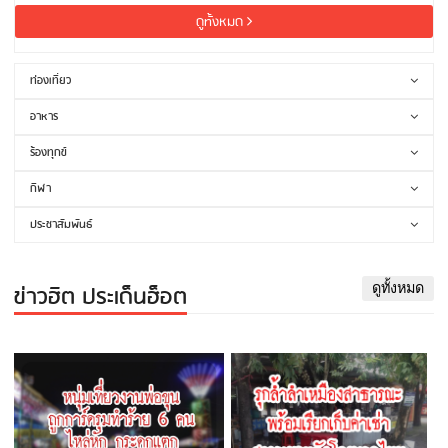
ดูทั้งหมด
ท่องเที่ยว
อาหาร
ร้องทุกข์
กีฬา
ประชาสัมพันธ์
ข่าวฮิต ประเด็นฮ็อต
ดูทั้งหมด