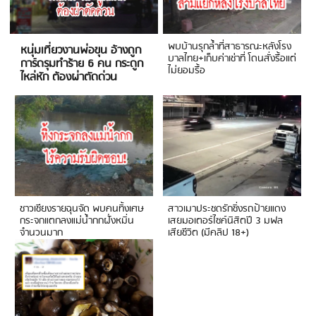
พบบ้านรุกล้ำที่สาธารณะหลังโรง
หนุ่มเที่ยวงานพ่อขุน อ้างถูก
บาลไทย+เก็บค่าเช่าที่ โดนสั่งรื้อแต่
การ์ดรุมทำร้าย 6 คน กระดูก
ไม่ยอมรื้อ
ไหล่หัก ต้องผ่าตัดด่วน
ชาวเชียงรายฉุนจัด พบคนทิ้งเศษ
สาวเมาประชดรักซิ่งรถป้ายแดง
กระจกแตกลงแม่น้ำกกฝั่งหมิ่น
เสยมอเตอร์ไซค์นิสิตปี 3 มฟล
จำนวนมาก
เสียชีวิต (มีคลิป 18+)