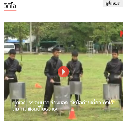
วิดีโอ
ดูทั้งหมด
สุดเจ๋ง! รร.อนุบาลเชียงของ ตีหม้อก๋วยเตี๋ยว-ถังไอ
ติม คว้าแชมป์โยธวาธิต