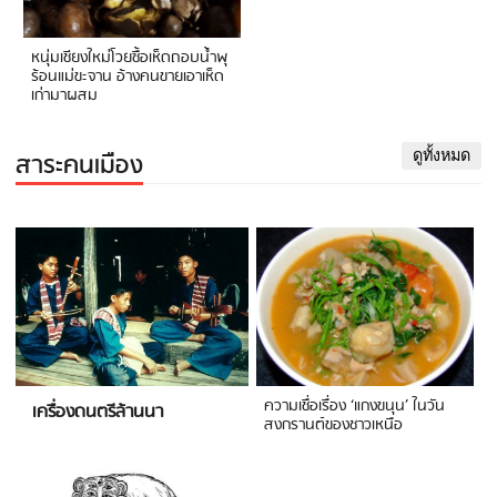
หนุ่มเชียงใหม่โวยซื้อเห็ดถอบน้ำพุ
ร้อนแม่ขะจาน อ้างคนขายเอาเห็ด
เก่ามาผสม
สาระคนเมือง
ดูทั้งหมด
ความเชื่อเรื่อง ‘แกงขนุน’ ในวัน
เครื่องดนตรีล้านนา
สงกรานต์ของชาวเหนือ