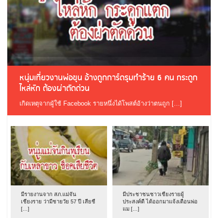
หนุ่มเที่ยวงานพ่อขุน อ้างถูกการ์ดรุมทำร้าย 6 คน กระดูก
ไหล่หัก ต้องผ่าตัดด่วน
เกิดเหตุจากผู้ใช้ Facebook รายหนึ่งได้โพสต์อ้างว่าตนถูก […]
มีรายงานจาก สภ.แม่จัน
มีประชาชนชาวเชียงรายผู้
เชียงราย ว่ามีชายวัย 57 ปี เสียชี
ประสงค์ดี ได้ออกมาแจ้งเตือนพ่อ
[…]
แม […]