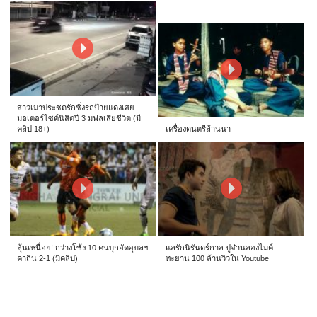
สาวเมาประชดรักซิ่งรถป้ายแดงเสย
มอเตอร์ไซค์นิสิตปี 3 มฟลเสียชีวิต (มี
คลิป 18+)
เครื่องดนตรีล้านนา
ลุ้นเหนื่อย! กว่างโซ้ง 10 คนบุกอัดอุบลฯ
แลรักนิรันดร์กาล ปู่จ๋านลองไมค์
คาถิ่น 2-1 (มีคลิป)
ทะยาน 100 ล้านวิวใน Youtube