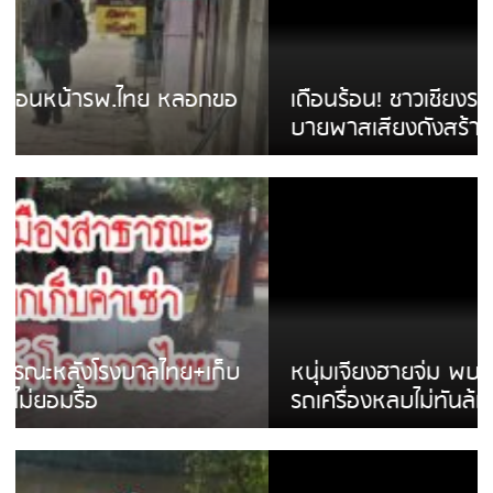
เดือนร้อน! ชาวเชียงรายบ่นรถ Isuzu สีขาวซิ่ง
บายพาสเสียงดังสร้างความรำคาญ
หนุ่มเจียงฮายจ่ม พบถังน้ำดื่มตกกลางถนน
รถเครื่องหลบไม่ทันล้มบาดเจ็บ