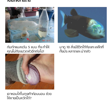
หลอกหลายราย
กับดักแมลงวัน 5 แบบ ที่จะทำให้
มาดู 10 สิ่งมีชีวิตใต้ท้องทะเลลึกที่
คุณไม่ต้องปวดหัวอีกต่อไป!
ทั้งประหลาดและน่ากลัว
เอาหอมใส่ในถุงเท้าก่อนนอน ช่วย
ให้หายเป็นหวัดได้?