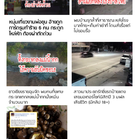
พบบ้านรุกล้ำที่สาธารณะหลังโรง
หนุ่มเที่ยวงานพ่อขุน อ้างถูก
บาลไทย+เก็บค่าเช่าที่ โดนสั่งรื้อแต่
การ์ดรุมทำร้าย 6 คน กระดูก
ไม่ยอมรื้อ
ไหล่หัก ต้องผ่าตัดด่วน
ชาวเชียงรายฉุนจัด พบคนทิ้งเศษ
สาวเมาประชดรักซิ่งรถป้ายแดง
กระจกแตกลงแม่น้ำกกฝั่งหมิ่น
เสยมอเตอร์ไซค์นิสิตปี 3 มฟล
จำนวนมาก
เสียชีวิต (มีคลิป 18+)