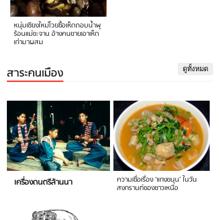
หนุ่มเชียงใหม่โวยซื้อเห็ดถอบน้ำพุ
ร้อนแม่ขะจาน อ้างคนขายเอาเห็ด
เก่ามาผสม
สาระคนเมือง
ดูทั้งหมด
ความเชื่อเรื่อง ‘แกงขนุน’ ในวัน
เครื่องดนตรีล้านนา
สงกรานต์ของชาวเหนือ