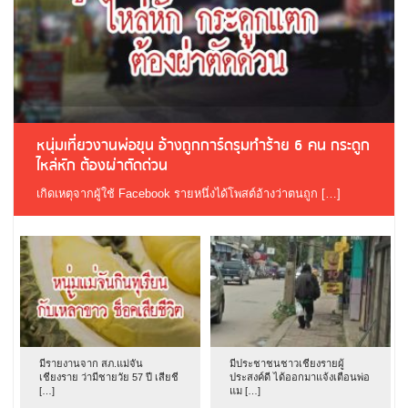
หนุ่มเที่ยวงานพ่อขุน อ้างถูกการ์ดรุมทำร้าย 6 คน กระดูก
ไหล่หัก ต้องผ่าตัดด่วน
เกิดเหตุจากผู้ใช้ Facebook รายหนึ่งได้โพสต์อ้างว่าตนถูก […]
มีรายงานจาก สภ.แม่จัน
มีประชาชนชาวเชียงรายผู้
เชียงราย ว่ามีชายวัย 57 ปี เสียชี
ประสงค์ดี ได้ออกมาแจ้งเตือนพ่อ
[…]
แม […]