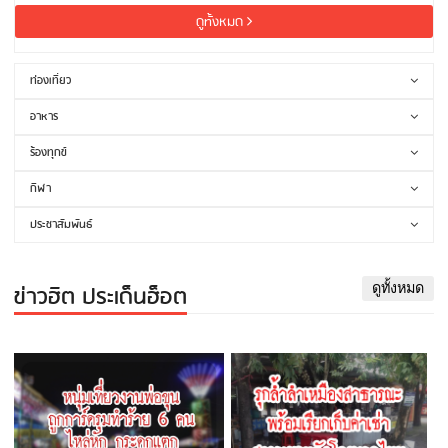
ดูทั้งหมด
ท่องเที่ยว
อาหาร
ร้องทุกข์
กีฬา
ประชาสัมพันธ์
ข่าวฮิต ประเด็นฮ็อต
ดูทั้งหมด