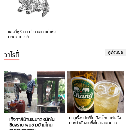
แมงสี่หูห้าตา ตำนานเก่าแก่แห่ง
ดอยเขาควาย
วาไรตี้
ดูทั้งหมด
มาดูเรื่องปกติในเมืองไทย แต่ฝรั่ง
แก๊งทาสีบ้านระบาดหนักใน
มองว่ามันอเมซิ่งไทยแลนด์มาก
เชียงราย พบชาวบ้านโดน