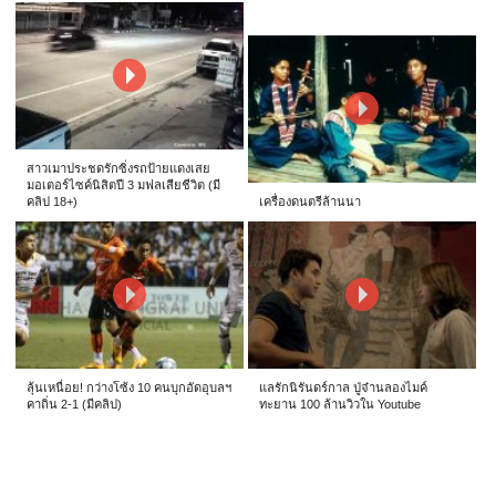
สาวเมาประชดรักซิ่งรถป้ายแดงเสย
มอเตอร์ไซค์นิสิตปี 3 มฟลเสียชีวิต (มี
คลิป 18+)
เครื่องดนตรีล้านนา
ลุ้นเหนื่อย! กว่างโซ้ง 10 คนบุกอัดอุบลฯ
แลรักนิรันดร์กาล ปู่จ๋านลองไมค์
คาถิ่น 2-1 (มีคลิป)
ทะยาน 100 ล้านวิวใน Youtube