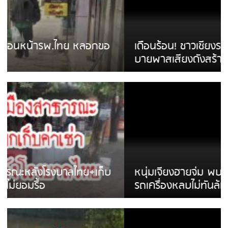
เดือนร้อน! ชาวเชียงรายบ่นรถ Isuzu สีขาวซิ่ง
บายพาสเสียงดังสร้างความรำคาญ
หนุ่มเจียงฮายจ่ม พบถังน้ำดื่มตกกลางถนน
รถเครื่องหลบไม่ทันล้มบาดเจ็บ