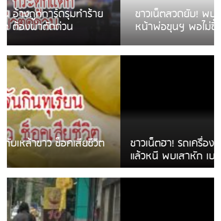
ชาวเน็ตสวดยับ! พบพม่าเร่ขายพวงมาลัย
หน้าพ่อขุนฯ พอไม่ซื้อเดินตาม
ชาวเน็ตฮา! รถเครื่องแม่สายชนป้ายร้านโลงศพ
แล้วหนี พบเสาหัก เบรคหัก หวิดได้ใช้บริการ