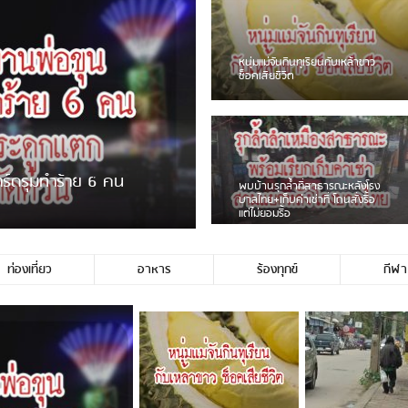
หนุ่มแม่จันกินทุเรียนกับเหล้าขาว
ช็อคเสียชีวิต
การ์ดรุมทำร้าย 6 คน
พบบ้านรุกล้ำที่สาธารณะหลังโรง
บาลไทย+เก็บค่าเช่าที่ โดนสั่งรื้อ
แต่ไม่ยอมรื้อ
ท่องเที่ยว
อาหาร
ร้องทุกข์
กีฬา
โพสต์อ้างว่าตนถูก […]