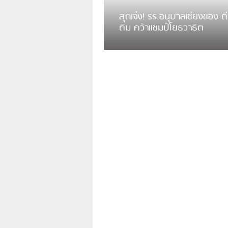
สุดเจ๋ง! รร.อนุบาลเชียงของ ตี
ติม คว้าแชมป์โยธวาธิต
มีการเปิดเผยคลิปวิดีโอของวงโยธวาธิต