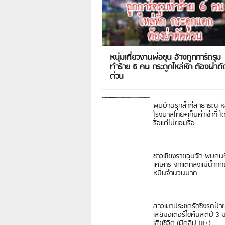
หนุ่มเที่ยวงานพ่อขุน อ้างถูกการ์ดรุม
ทำร้าย 6 คน กระดูกไหล่หัก ต้องผ่าตั
ด่วน
พบบ้านรุกล้ำที่สาธารณะห
โรงบาลไทย+เก็บค่าเช่าที่ โ
รื้อแต่ไม่ยอมรื้อ
ชาวเชียงรายฉุนจัด พบคนท
เศษกระจกแตกลงแม่น้ำกกฝ
หมิ่นจำนวนมาก
สาวเมาประชดรักซิ่งรถป้า
เสยมอเตอร์ไซค์นิสิตปี 3
เสียชีวิต (มีคลิป 18+)