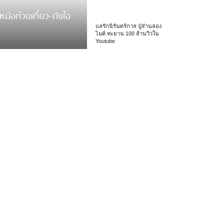
หม้อก๋วยเตี๋ยว-ถังไอ
แลรักนิรันดร์กาล ปู่จ๋านลอง
ไมค์ ทะยาน 100 ล้านวิวใน
Youtube
 รร.อนุบาลเชียง […]