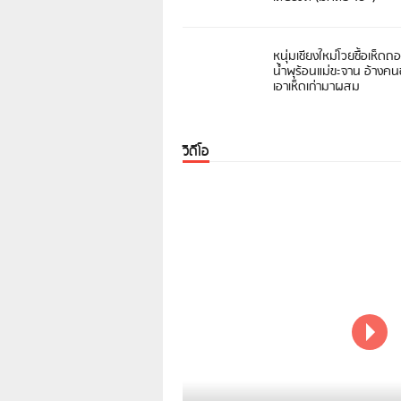
หนุ่มเชียงใหม่โวยซื้อเห็ดถ
น้ำพุร้อนแม่ขะจาน อ้างค
เอาเห็ดเก่ามาผสม
วิดีโอ