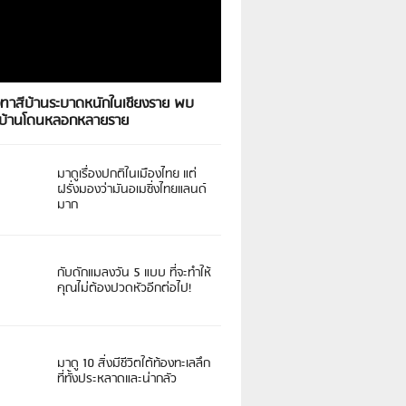
งทาสีบ้านระบาดหนักในเชียงราย พบ
วบ้านโดนหลอกหลายราย
มาดูเรื่องปกติในเมืองไทย แต่
ฝรั่งมองว่ามันอเมซิ่งไทยแลนด์
มาก
กับดักแมลงวัน 5 แบบ ที่จะทำให้
คุณไม่ต้องปวดหัวอีกต่อไป!
มาดู 10 สิ่งมีชีวิตใต้ท้องทะเลลึก
ที่ทั้งประหลาดและน่ากลัว