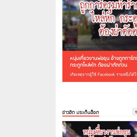
หนุ่มเที่ยวงานพ่อขุน อ้างถูกการ์
กระดูกไหล่หัก ต้องผ่าตัดด่วน
เกิดเหตุจากผู้ใช้ Facebook รายหนึ่งได้
ข่าวฮิต ประเด็นฮ็อต
ด