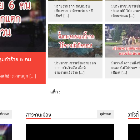
มีรายงานจาก สภ.แม่จัน
มีประชาชนชาวเชีย
เชียงราย ว่ามีชายวัย 57 ปี
ประสงค์ดี ได้ออกม
เสียชี […]
เตือนพ่อแม […]
ดรุมทำร้าย 6 คน
ประชาชนชาวเชียงรายออก
มีชาวเน็ตรายหนึ่งซึ
อาการโมโหจัด เมื่อมี
ตนเองไม่ใช่ประช
รายงานแจ้งว่าพ […]
เชียงร […]
โพสต์อ้างว่าตนถูก […]
แท็ก :
สาระคนเมือง
วาไรตี้
ูทั้งหมด
ดูทั้งหมด