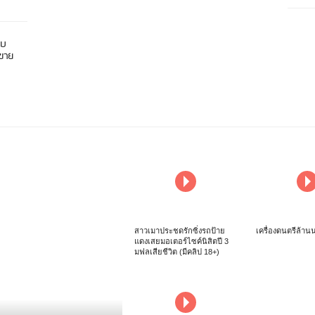
อบ
นขาย
สาวเมาประชดรักซิ่งรถป้าย
เครื่องดนตรีล้าน
แดงเสยมอเตอร์ไซค์นิสิตปี 3
มฟลเสียชีวิต (มีคลิป 18+)