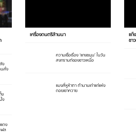
เครื่องดนตรีล้านนา
แก๊
ด
ชา
ความเชื่อเรื่อง ‘แกงขนุน’ ในวัน
สงกรานต์ของชาวเหนือ
ลัง
ดนสั่ง
แมงสี่หูห้าตา ตำนานเก่าแก่แห่ง
ดอยเขาควาย
ิ้ง
ั่ง
ยแดง
 มฟล