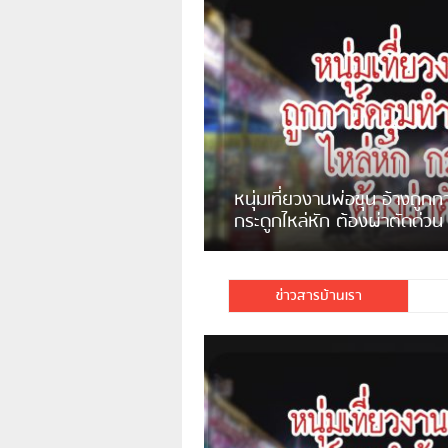
หนุ่มเที่ยวงานพ่อขุน อ้างถูก
กระดูกไหล่หัก ต้องผ่าตัดด่วน
ข่าวสารบ้านเรา
เกิดเหตุจากผู้ใช้ Facebook รายหนึ่งได้