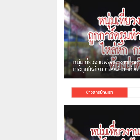
แจ้งเตือน ระวังคนเร่ร่อนหน้า
รพ.ไทย หลอกขอเงินแต่เอาไปกิน
เหล้า
ชาวเน็ตสวดยับ! พบพม่าเร
ชาวเชียงรายฉุนจัด พบคนทิ้งเศษ
พอไม่ซื้อเดินตาม
กระจกแตกลงแม่น้ำกกฝั่งหมิ่น
จำนวนมาก
ข่าวสารบ้านเรา
มีชาวเน็ตรายหนึ่งซึ่งแจ้งว่าตนเอง