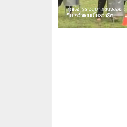
สุดเจ๋ง! รร.อนุบาลเชียงของ ตี
ติม คว้าแชมป์โยธวาธิต
มีการเปิดเผยคลิปวิดีโอของวงโยธวาธิต