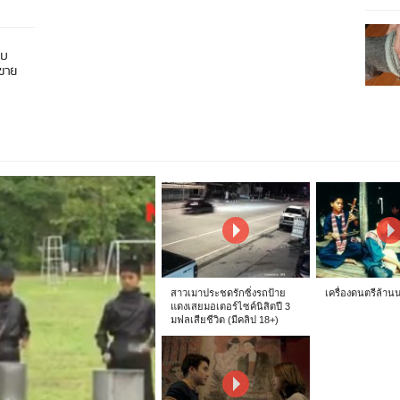
อบ
นขาย
สาวเมาประชดรักซิ่งรถป้าย
เครื่องดนตรีล้าน
แดงเสยมอเตอร์ไซค์นิสิตปี 3
มฟลเสียชีวิต (มีคลิป 18+)