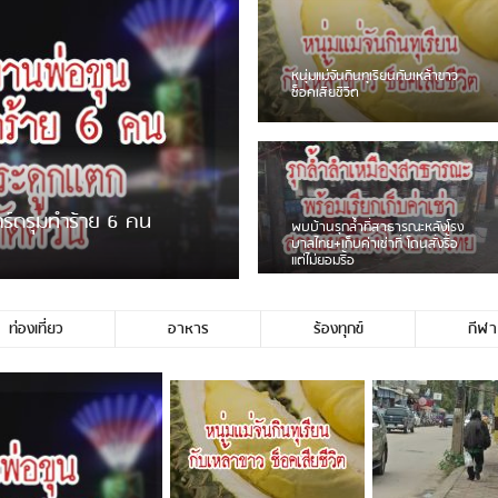
ชาวเน็ตฮา! รถเครื่องแม่สายชน
ป้ายร้านโลงศพแล้วหนี พบเสาหัก
เบรคหัก หวิดได้ใช้บริการ
่ขายพวงมาลัยหน้าพ่อขุนฯ
หนุ่มเจียงฮายจ่ม พบถังน้ำดื่มตก
กลางถนน รถเครื่องหลบไม่ทันล้ม
บาดเจ็บ
ท่องเที่ยว
อาหาร
ร้องทุกข์
กีฬา
ไม่ใช่ประชาชนชาวเชียงร […]