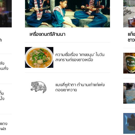
เครื่องดนตรีล้านนา
แก๊
ด
ชา
ความเชื่อเรื่อง ‘แกงขนุน’ ในวัน
สงกรานต์ของชาวเหนือ
ลัง
ดนสั่ง
แมงสี่หูห้าตา ตำนานเก่าแก่แห่ง
ดอยเขาควาย
ิ้ง
ั่ง
ยแดง
 มฟล