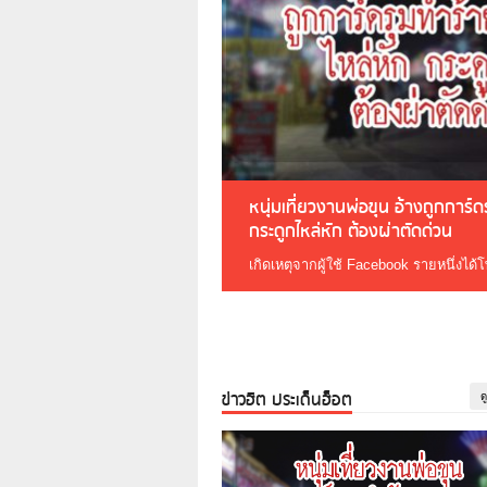
หนุ่มเที่ยวงานพ่อขุน อ้างถูกการ์
กระดูกไหล่หัก ต้องผ่าตัดด่วน
เกิดเหตุจากผู้ใช้ Facebook รายหนึ่งได้
ข่าวฮิต ประเด็นฮ็อต
ด