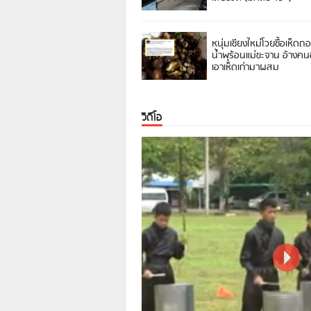
หนุ่มเชียงใหม่โวยซื้อเห็ดถ
น้ำพุร้อนแม่ขะจาน อ้างค
เอาเห็ดเก่ามาผสม
วิดีโอ