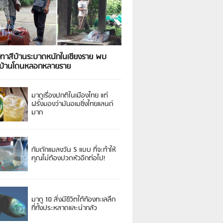
งทาสีบ้านระบาดหนักในเชียงราย พบ
วบ้านโดนหลอกหลายราย
มาดูเรื่องปกติในเมืองไทย แต่
ฝรั่งมองว่ามันอเมซิ่งไทยแลนด์
มาก
กับดักแมลงวัน 5 แบบ ที่จะทำให้
คุณไม่ต้องปวดหัวอีกต่อไป!
มาดู 10 สิ่งมีชีวิตใต้ท้องทะเลลึก
ที่ทั้งประหลาดและน่ากลัว