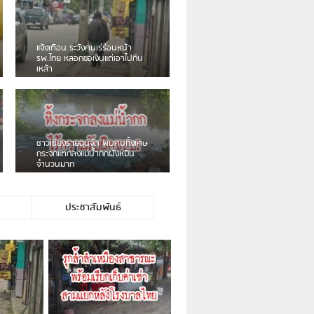
เดือนร้อน! ชาวเชียงรายบ่นรถ
Isuzu สีขาวซิ่งบายพาสเสียงดัง
สร้างความรำคาญ
ชาวผาลั้ง โวย ไร้หน่วยงานดูแล
ดินสไลด์ ต้องจัดการกันเอง
ประชาสัมพันธ์