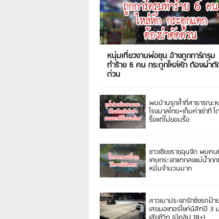
หนุ่มเที่ยวงานพ่อขุน อ้างถูกการ์ดรุม
ทำร้าย 6 คน กระดูกไหล่หัก ต้องผ่าตั
ด่วน
พบบ้านรุกล้ำที่สาธารณะห
โรงบาลไทย+เก็บค่าเช่าที่ โ
รื้อแต่ไม่ยอมรื้อ
ชาวเชียงรายฉุนจัด พบคนท
เศษกระจกแตกลงแม่น้ำกกฝ
หมิ่นจำนวนมาก
สาวเมาประชดรักซิ่งรถป้า
เสยมอเตอร์ไซค์นิสิตปี 3
เสียชีวิต (มีคลิป 18+)