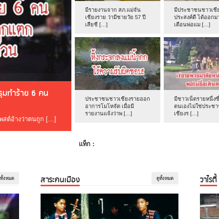
มีรายงานจาก สภ.แม่จัน
มีประชาชนชาวเชีย
เชียงราย ว่ามีชายวัย 57 ปี
ประสงค์ดี ได้ออกม
เสียชี […]
เตือนพ่อแม […]
ดรุมทำร้าย 6 คน
ประชาชนชาวเชียงรายออก
มีชาวเน็ตรายหนึ่งซึ
อาการโมโหจัด เมื่อมี
ตนเองไม่ใช่ประช
รายงานแจ้งว่าพ […]
เชียงร […]
โพสต์อ้างว่าตนถูก […]
แท็ก :
สาระคนเมือง
วาไรตี้
ูทั้งหมด
ดูทั้งหมด