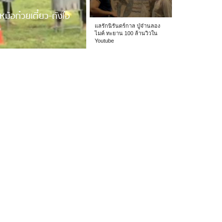
หม้อก๋วยเตี๋ยว-ถังไอ
แลรักนิรันดร์กาล ปู่จ๋านลอง
ไมค์ ทะยาน 100 ล้านวิวใน
Youtube
 รร.อนุบาลเชียง […]