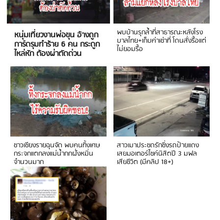
พบบ้านรุกล้ำที่สาธารณะหลังโรง
หนุ่มเที่ยวงานพ่อขุน อ้างถูก
บาลไทย+เก็บค่าเช่าที่ โดนสั่งรื้อแต่
การ์ดรุมทำร้าย 6 คน กระดูก
ไม่ยอมรื้อ
ไหล่หัก ต้องผ่าตัดด่วน
ชาวเชียงรายฉุนจัด พบคนทิ้งเศษ
สาวเมาประชดรักซิ่งรถป้ายแดง
กระจกแตกลงแม่น้ำกกฝั่งหมิ่น
เสยมอเตอร์ไซค์นิสิตปี 3 มฟล
จำนวนมาก
เสียชีวิต (มีคลิป 18+)