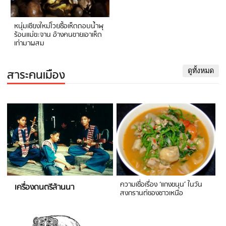
หนุ่มเชียงใหม่โวยซื้อเห็ดถอบน้ำพุ
ร้อนแม่ขะจาน อ้างคนขายเอาเห็ด
เก่ามาผสม
สาระคนเมือง
ดูทั้งหมด
ความเชื่อเรื่อง ‘แกงขนุน’ ในวัน
เครื่องดนตรีล้านนา
สงกรานต์ของชาวเหนือ