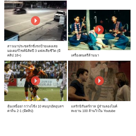
สาวเมาประชดรักซิ่งรถป้ายแดงเสย
มอเตอร์ไซค์นิสิตปี 3 มฟลเสียชีวิต (มี
คลิป 18+)
เครื่องดนตรีล้านนา
ลุ้นเหนื่อย! กว่างโซ้ง 10 คนบุกอัดอุบลฯ
แลรักนิรันดร์กาล ปู่จ๋านลองไมค์
คาถิ่น 2-1 (มีคลิป)
ทะยาน 100 ล้านวิวใน Youtube