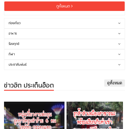
ดูทั้งหมด
ท่องเที่ยว
อาหาร
ร้องทุกข์
กีฬา
ประชาสัมพันธ์
ข่าวฮิต ประเด็นฮ็อต
ดูทั้งหมด