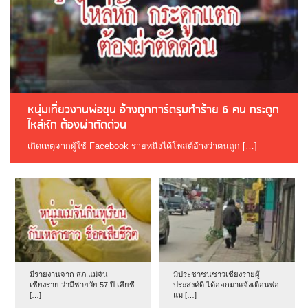
หนุ่มเที่ยวงานพ่อขุน อ้างถูกการ์ดรุมทำร้าย 6 คน กระดูก
ไหล่หัก ต้องผ่าตัดด่วน
เกิดเหตุจากผู้ใช้ Facebook รายหนึ่งได้โพสต์อ้างว่าตนถูก […]
มีรายงานจาก สภ.แม่จัน
มีประชาชนชาวเชียงรายผู้
เชียงราย ว่ามีชายวัย 57 ปี เสียชี
ประสงค์ดี ได้ออกมาแจ้งเตือนพ่อ
[…]
แม […]