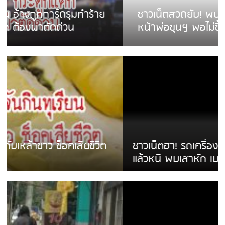
ชาวเน็ตสวดยับ! พบพม่าเร่ขายพวงมาลัย
หน้าพ่อขุนฯ พอไม่ซื้อเดินตาม
ชาวเน็ตฮา! รถเครื่องแม่สายชนป้ายร้านโลงศพ
แล้วหนี พบเสาหัก เบรคหัก หวิดได้ใช้บริการ