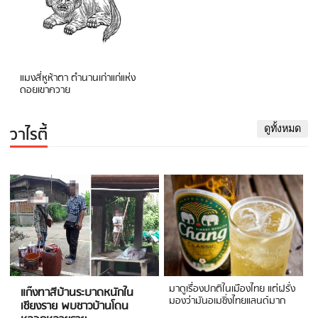
แมงสี่หูห้าตา ตำนานเก่าแก่แห่ง
ดอยเขาควาย
วาไรตี้
ดูทั้งหมด
มาดูเรื่องปกติในเมืองไทย แต่ฝรั่ง
แก๊งทาสีบ้านระบาดหนักใน
มองว่ามันอเมซิ่งไทยแลนด์มาก
เชียงราย พบชาวบ้านโดน