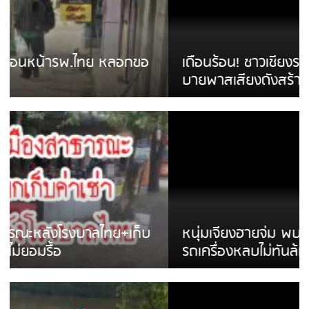
เดือนร้อน! ชาวเชียงรายบ่นรถ Isuzu สีขาวซิ่ง
บายพาสเสียงดังสร้างความรำคาญ
หนุ่มเจียงฮายจ่ม พบถังน้ำดื่มตกกลางถนน
รถเครื่องหลบไม่ทันล้มบาดเจ็บ