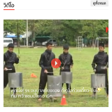
วิดีโอ
ดูทั้งหมด
สุดเจ๋ง! รร.อนุบาลเชียงของ ตีหม้อก๋วยเตี๋ยว-ถังไอ
ติม คว้าแชมป์โยธวาธิต