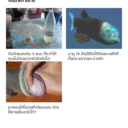
หลอกหลายราย
กับดักแมลงวัน 5 แบบ ที่จะทำให้
มาดู 10 สิ่งมีชีวิตใต้ท้องทะเลลึกที่
คุณไม่ต้องปวดหัวอีกต่อไป!
ทั้งประหลาดและน่ากลัว
เอาหอมใส่ในถุงเท้าก่อนนอน ช่วย
ให้หายเป็นหวัดได้?