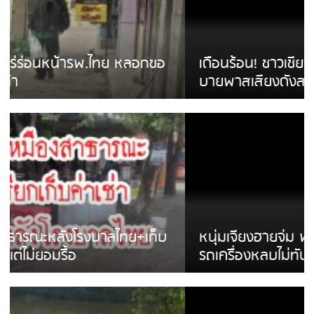
เดือนร้อน! ชาวเชียงรายบ่นรถ Isuzu สีขาวซิ่ง
บายพาสเสียงดังสร้างความรำคาญ
หนุ่มเจียงฮายจ่ม พบถังน้ำดื่มตกกลางถนน
รถเครื่องหลบไม่ทันล้มบาดเจ็บ