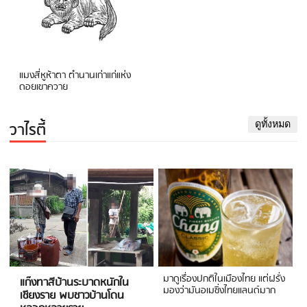
แมงสี่หูห้าตา ตำนานเก่าแก่แห่ง
ดอยเขาควาย
วาไรตี้
ดูทั้งหมด
มาดูเรื่องปกติในเมืองไทย แต่ฝรั่ง
แก๊งทาสีบ้านระบาดหนักใน
มองว่ามันอเมซิ่งไทยแลนด์มาก
เชียงราย พบชาวบ้านโดน