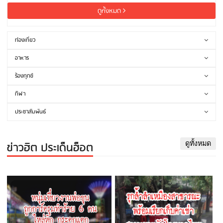
ดูทั้งหมด
ท่องเที่ยว
อาหาร
ร้องทุกข์
กีฬา
ประชาสัมพันธ์
ข่าวฮิต ประเด็นฮ็อต
ดูทั้งหมด