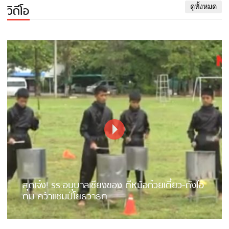
วิดีโอ
ดูทั้งหมด
สุดเจ๋ง! รร.อนุบาลเชียงของ ตีหม้อก๋วยเตี๋ยว-ถังไอ
ติม คว้าแชมป์โยธวาธิต