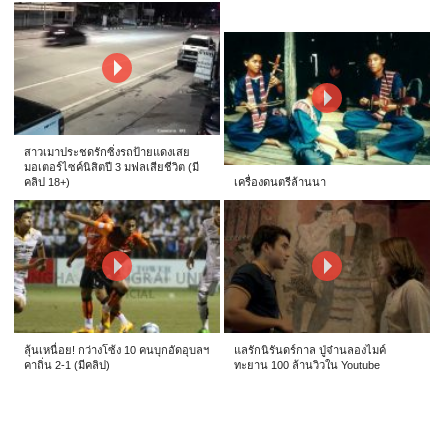
สาวเมาประชดรักซิ่งรถป้ายแดงเสย
มอเตอร์ไซค์นิสิตปี 3 มฟลเสียชีวิต (มี
คลิป 18+)
เครื่องดนตรีล้านนา
ลุ้นเหนื่อย! กว่างโซ้ง 10 คนบุกอัดอุบลฯ
แลรักนิรันดร์กาล ปู่จ๋านลองไมค์
คาถิ่น 2-1 (มีคลิป)
ทะยาน 100 ล้านวิวใน Youtube