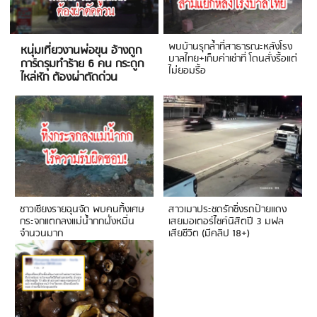
พบบ้านรุกล้ำที่สาธารณะหลังโรง
หนุ่มเที่ยวงานพ่อขุน อ้างถูก
บาลไทย+เก็บค่าเช่าที่ โดนสั่งรื้อแต่
การ์ดรุมทำร้าย 6 คน กระดูก
ไม่ยอมรื้อ
ไหล่หัก ต้องผ่าตัดด่วน
ชาวเชียงรายฉุนจัด พบคนทิ้งเศษ
สาวเมาประชดรักซิ่งรถป้ายแดง
กระจกแตกลงแม่น้ำกกฝั่งหมิ่น
เสยมอเตอร์ไซค์นิสิตปี 3 มฟล
จำนวนมาก
เสียชีวิต (มีคลิป 18+)