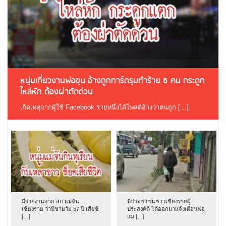
หนุ่มเที่ยวงานพ่อขุน อ้างถูกการ์ดรุมทำร้าย 6 คน กระดูก
ไหล่หัก ต้องผ่าตัดด่วน
เกิดเหตุจากผู้ใช้ Facebook รายหนึ่งได้โพสต์อ้างว่าตนถูก […]
มีรายงานจาก สภ.แม่จัน
มีประชาชนชาวเชียงรายผู้
เชียงราย ว่ามีชายวัย 57 ปี เสียชี
ประสงค์ดี ได้ออกมาแจ้งเตือนพ่อ
[…]
แม […]