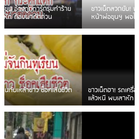
ชาวเน็ตสวดยับ! พบพม่าเร่ขายพวงมาลัย
หน้าพ่อขุนฯ พอไม่ซื้อเดินตาม
ชาวเน็ตฮา! รถเครื่องแม่สายชนป้ายร้านโลงศพ
แล้วหนี พบเสาหัก เบรคหัก หวิดได้ใช้บริการ