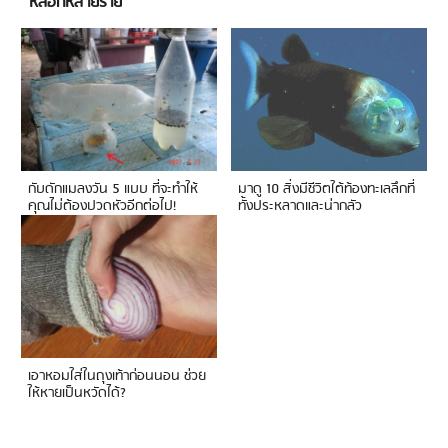
หลอกหลายราย
กับดักแมลงวัน 5 แบบ ที่จะทำให้
มาดู 10 สิ่งมีชีวิตใต้ท้องทะเลลึกที่
คุณไม่ต้องปวดหัวอีกต่อไป!
ทั้งประหลาดและน่ากลัว
เอาหอมใส่ในถุงเท้าก่อนนอน ช่วย
ให้หายเป็นหวัดได้?