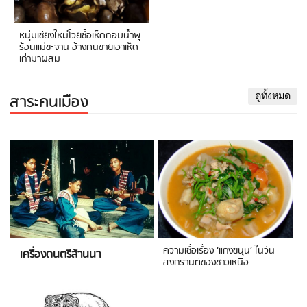
หนุ่มเชียงใหม่โวยซื้อเห็ดถอบน้ำพุ
ร้อนแม่ขะจาน อ้างคนขายเอาเห็ด
เก่ามาผสม
สาระคนเมือง
ดูทั้งหมด
ความเชื่อเรื่อง ‘แกงขนุน’ ในวัน
เครื่องดนตรีล้านนา
สงกรานต์ของชาวเหนือ