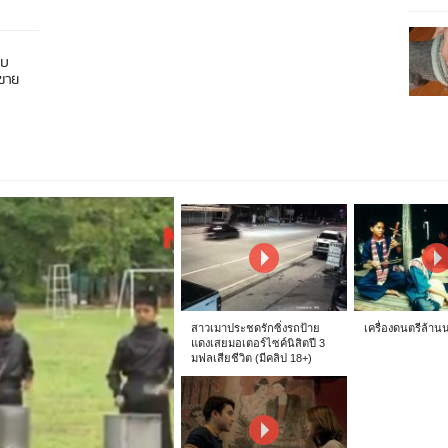
อบ
นขาย
สาวเมาประชดรักซิ่งรถป้าย
เครื่องดนตรีล้าน
แดงเสยมอเตอร์ไซค์นิสิตปี 3
มฟลเสียชีวิต (มีคลิป 18+)