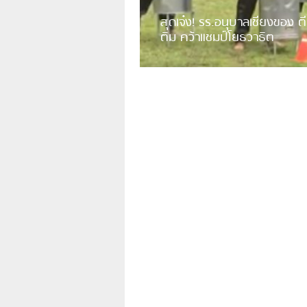
สุดเจ๋ง! รร.อนุบาลเชียงของ ตี
ติม คว้าแชมป์โยธวาธิต
มีการเปิดเผยคลิปวิดีโอของวงโยธวาธิต