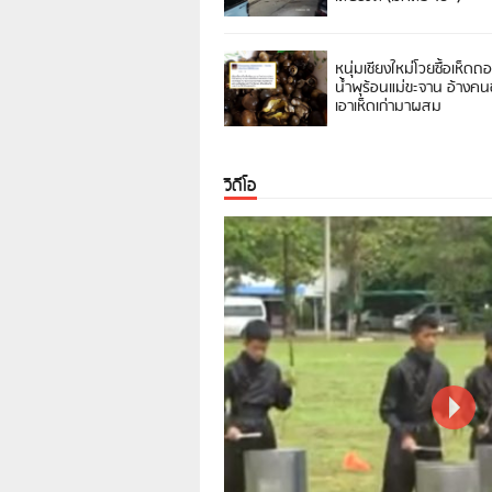
หนุ่มเชียงใหม่โวยซื้อเห็ดถ
น้ำพุร้อนแม่ขะจาน อ้างค
เอาเห็ดเก่ามาผสม
วิดีโอ