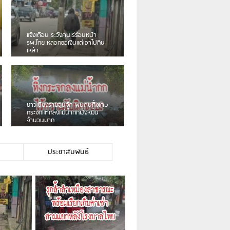
เดือนร้อน! ชาวเชียงรายบ่นรถ
Isuzu สีขาวซิ่งบายพาสเสียงดัง
สร้างความรำคาญ
ชาวผาลั้ง โวย ไร้หน่วยงานดูแล
ดินสไลด์ ต้องจัดการกันเอง
ประชาสัมพันธ์