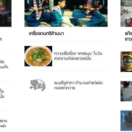
เครื่องดนตรีล้านนา
แก๊
ด
ชา
ความเชื่อเรื่อง ‘แกงขนุน’ ในวัน
สงกรานต์ของชาวเหนือ
ลัง
ดนสั่ง
แมงสี่หูห้าตา ตำนานเก่าแก่แห่ง
ดอยเขาควาย
ิ้ง
ั่ง
ยแดง
 มฟล