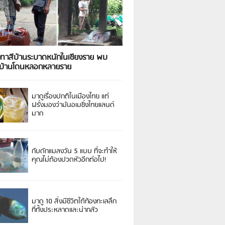
งทาสีบ้านระบาดหนักในเชียงราย พบ
วบ้านโดนหลอกหลายราย
มาดูเรื่องปกติในเมืองไทย แต่
ฝรั่งมองว่ามันอเมซิ่งไทยแลนด์
มาก
กับดักแมลงวัน 5 แบบ ที่จะทำให้
คุณไม่ต้องปวดหัวอีกต่อไป!
มาดู 10 สิ่งมีชีวิตใต้ท้องทะเลลึก
ที่ทั้งประหลาดและน่ากลัว