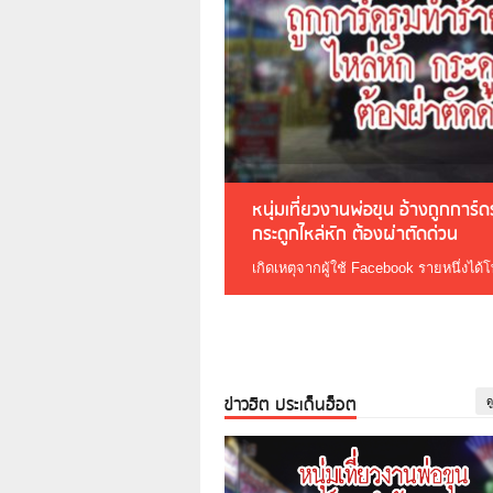
หนุ่มเที่ยวงานพ่อขุน อ้างถูกการ์
กระดูกไหล่หัก ต้องผ่าตัดด่วน
เกิดเหตุจากผู้ใช้ Facebook รายหนึ่งได้
ข่าวฮิต ประเด็นฮ็อต
ด