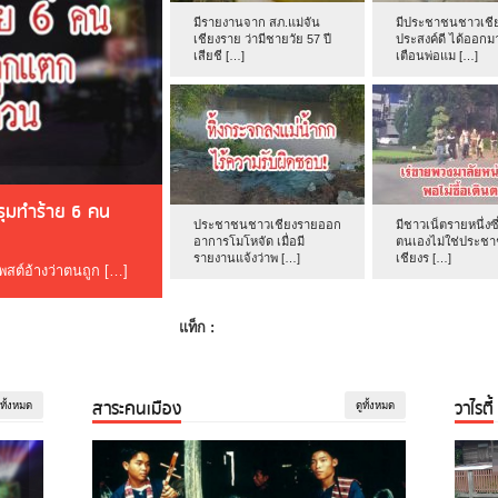
มีรายงานจาก สภ.แม่จัน
มีประชาชนชาวเชีย
เชียงราย ว่ามีชายวัย 57 ปี
ประสงค์ดี ได้ออกม
เสียชี […]
เตือนพ่อแม […]
ดรุมทำร้าย 6 คน
ประชาชนชาวเชียงรายออก
มีชาวเน็ตรายหนึ่งซึ
อาการโมโหจัด เมื่อมี
ตนเองไม่ใช่ประช
รายงานแจ้งว่าพ […]
เชียงร […]
โพสต์อ้างว่าตนถูก […]
แท็ก :
สาระคนเมือง
วาไรตี้
ูทั้งหมด
ดูทั้งหมด