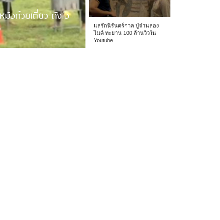
หม้อก๋วยเตี๋ยว-ถังไอ
แลรักนิรันดร์กาล ปู่จ๋านลอง
ไมค์ ทะยาน 100 ล้านวิวใน
Youtube
 รร.อนุบาลเชียง […]