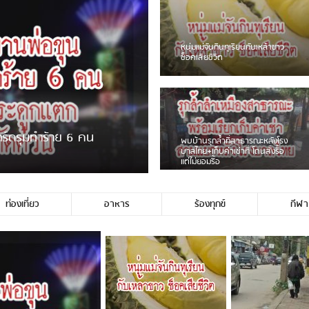
ชาวเน็ตฮา! รถเครื่องแม่สายชน
ป้ายร้านโลงศพแล้วหนี พบเสาหัก
เบรคหัก หวิดได้ใช้บริการ
ายพวงมาลัยหน้าพ่อขุนฯ
หนุ่มเจียงฮายจ่ม พบถังน้ำดื่มตก
กลางถนน รถเครื่องหลบไม่ทันล้ม
บาดเจ็บ
ท่องเที่ยว
อาหาร
ร้องทุกข์
กีฬา
ช่ประชาชนชาวเชียงร […]