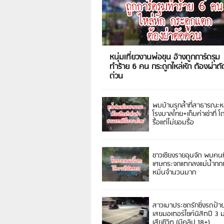
หนุ่มเที่ยวงานพ่อขุน อ้างถูกการ์ดรุม
ทำร้าย 6 คน กระดูกไหล่หัก ต้องผ่าตั
ด่วน
พบบ้านรุกล้ำที่สาธารณะห
โรงบาลไทย+เก็บค่าเช่าที่ โ
รื้อแต่ไม่ยอมรื้อ
ชาวเชียงรายฉุนจัด พบคนท
เศษกระจกแตกลงแม่น้ำกกฝ
หมิ่นจำนวนมาก
สาวเมาประชดรักซิ่งรถป้า
เสยมอเตอร์ไซค์นิสิตปี 3
เสียชีวิต (มีคลิป 18+)