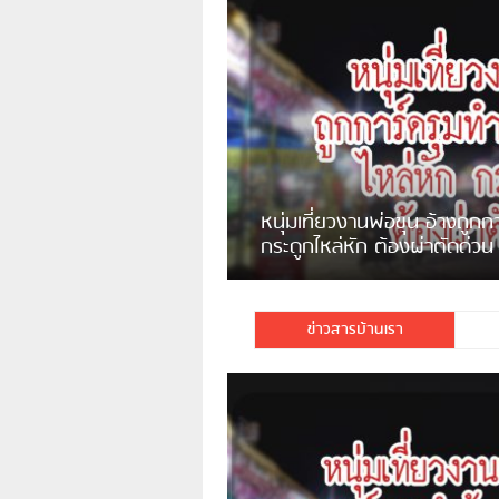
แจ้งเตือน ระวังคนเร่ร่อนหน้า
รพ.ไทย หลอกขอเงินแต่เอาไปกิน
เหล้า
ชาวเน็ตสวดยับ! พบพม่าเร่ข
ชาวเชียงรายฉุนจัด พบคนทิ้งเศษ
พอไม่ซื้อเดินตาม
กระจกแตกลงแม่น้ำกกฝั่งหมิ่น
จำนวนมาก
ข่าวสารบ้านเรา
มีชาวเน็ตรายหนึ่งซึ่งแจ้งว่าตนเองไม่ใ