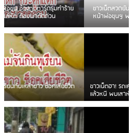
ชาวเน็ตสวดยับ! พบพม่าเร่ขายพวงมาลัย
หน้าพ่อขุนฯ พอไม่ซื้อเดินตาม
ชาวเน็ตฮา! รถเครื่องแม่สายชนป้ายร้านโลงศพ
แล้วหนี พบเสาหัก เบรคหัก หวิดได้ใช้บริการ