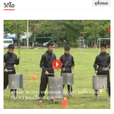
วิดีโอ
ดูทั้งหมด
สุดเจ๋ง! รร.อนุบาลเชียงของ ตีหม้อก๋วยเตี๋ยว-ถังไอ
ติม คว้าแชมป์โยธวาธิต