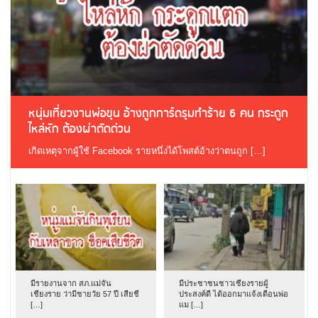
หนุ่มเที่ยวงานพ่อขุน อ้างถูกการ์ดรุมทำร้าย 6 คน กระดูก
ไหล่หัก ต้องผ่าตัดด่วน
เกิดเหตุจากผู้ใช้ Facebook รายหนึ่งได้โพสต์อ้างว่าตนถูก […]
มีรายงานจาก สภ.แม่จัน
มีประชาชนชาวเชียงรายผู้
เชียงราย ว่ามีชายวัย 57 ปี เสียชี
ประสงค์ดี ได้ออกมาแจ้งเตือนพ่อ
[…]
แม […]