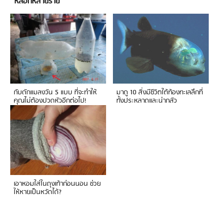
หลอกหลายราย
กับดักแมลงวัน 5 แบบ ที่จะทำให้
มาดู 10 สิ่งมีชีวิตใต้ท้องทะเลลึกที่
คุณไม่ต้องปวดหัวอีกต่อไป!
ทั้งประหลาดและน่ากลัว
เอาหอมใส่ในถุงเท้าก่อนนอน ช่วย
ให้หายเป็นหวัดได้?