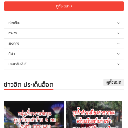
ดูทั้งหมด
ท่องเที่ยว
อาหาร
ร้องทุกข์
กีฬา
ประชาสัมพันธ์
ข่าวฮิต ประเด็นฮ็อต
ดูทั้งหมด