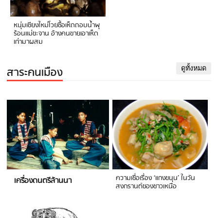
หนุ่มเชียงใหม่โวยซื้อเห็ดถอบน้ำพุ
ร้อนแม่ขะจาน อ้างคนขายเอาเห็ด
เก่ามาผสม
สาระคนเมือง
ดูทั้งหมด
ความเชื่อเรื่อง ‘แกงขนุน’ ในวัน
เครื่องดนตรีล้านนา
สงกรานต์ของชาวเหนือ