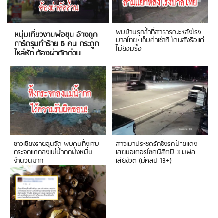
พบบ้านรุกล้ำที่สาธารณะหลังโรง
หนุ่มเที่ยวงานพ่อขุน อ้างถูก
บาลไทย+เก็บค่าเช่าที่ โดนสั่งรื้อแต่
การ์ดรุมทำร้าย 6 คน กระดูก
ไม่ยอมรื้อ
ไหล่หัก ต้องผ่าตัดด่วน
ชาวเชียงรายฉุนจัด พบคนทิ้งเศษ
สาวเมาประชดรักซิ่งรถป้ายแดง
กระจกแตกลงแม่น้ำกกฝั่งหมิ่น
เสยมอเตอร์ไซค์นิสิตปี 3 มฟล
จำนวนมาก
เสียชีวิต (มีคลิป 18+)