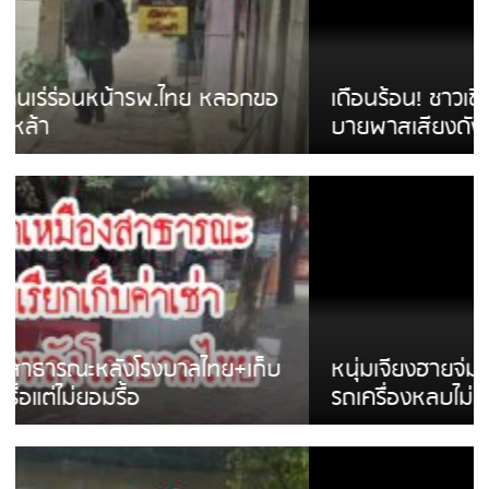
เดือนร้อน! ชาวเชียงรายบ่นรถ Isuzu สีขาวซิ่ง
บายพาสเสียงดังสร้างความรำคาญ
หนุ่มเจียงฮายจ่ม พบถังน้ำดื่มตกกลางถนน
รถเครื่องหลบไม่ทันล้มบาดเจ็บ