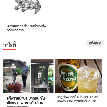
แมงสี่หูห้าตา ตำนานเก่าแก่แห่ง
ดอยเขาควาย
วาไรตี้
ดูทั้งหมด
มาดูเรื่องปกติในเมืองไทย แต่ฝรั่ง
แก๊งทาสีบ้านระบาดหนักใน
มองว่ามันอเมซิ่งไทยแลนด์มาก
เชียงราย พบชาวบ้านโดน