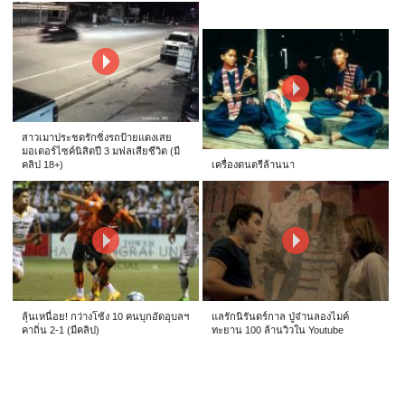
สาวเมาประชดรักซิ่งรถป้ายแดงเสย
มอเตอร์ไซค์นิสิตปี 3 มฟลเสียชีวิต (มี
คลิป 18+)
เครื่องดนตรีล้านนา
ลุ้นเหนื่อย! กว่างโซ้ง 10 คนบุกอัดอุบลฯ
แลรักนิรันดร์กาล ปู่จ๋านลองไมค์
คาถิ่น 2-1 (มีคลิป)
ทะยาน 100 ล้านวิวใน Youtube