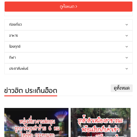
ดูทั้งหมด
ท่องเที่ยว
อาหาร
ร้องทุกข์
กีฬา
ประชาสัมพันธ์
ข่าวฮิต ประเด็นฮ็อต
ดูทั้งหมด