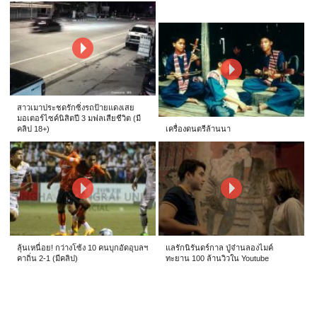
สาวเมาประชดรักซิ่งรถป้ายแดงเสย
มอเตอร์ไซค์นิสิตปี 3 มฟลเสียชีวิต (มี
คลิป 18+)
เครื่องดนตรีล้านนา
ลุ้นเหนื่อย! กว่างโซ้ง 10 คนบุกอัดอุบลฯ
แลรักนิรันดร์กาล ปู่จ๋านลองไมค์
คาถิ่น 2-1 (มีคลิป)
ทะยาน 100 ล้านวิวใน Youtube