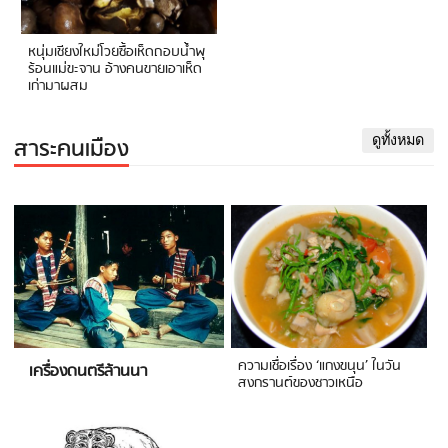
หนุ่มเชียงใหม่โวยซื้อเห็ดถอบน้ำพุ
ร้อนแม่ขะจาน อ้างคนขายเอาเห็ด
เก่ามาผสม
สาระคนเมือง
ดูทั้งหมด
ความเชื่อเรื่อง ‘แกงขนุน’ ในวัน
เครื่องดนตรีล้านนา
สงกรานต์ของชาวเหนือ