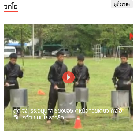
วิดีโอ
ดูทั้งหมด
สุดเจ๋ง! รร.อนุบาลเชียงของ ตีหม้อก๋วยเตี๋ยว-ถังไอ
ติม คว้าแชมป์โยธวาธิต