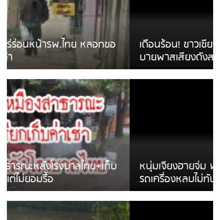
เดือนร้อน! ชาวเชียงรายบ่นรถ Isuzu สีขาวซิ่ง
บายพาสเสียงดังสร้างความรำคาญ
หนุ่มเจียงฮายจ่ม พบถังน้ำดื่มตกกลางถนน
รถเครื่องหลบไม่ทันล้มบาดเจ็บ