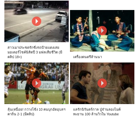
สาวเมาประชดรักซิ่งรถป้ายแดงเสย
มอเตอร์ไซค์นิสิตปี 3 มฟลเสียชีวิต (มี
คลิป 18+)
เครื่องดนตรีล้านนา
ลุ้นเหนื่อย! กว่างโซ้ง 10 คนบุกอัดอุบลฯ
แลรักนิรันดร์กาล ปู่จ๋านลองไมค์
คาถิ่น 2-1 (มีคลิป)
ทะยาน 100 ล้านวิวใน Youtube