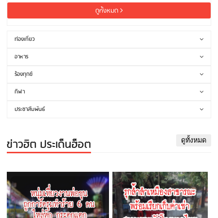
ดูทั้งหมด
ท่องเที่ยว
อาหาร
ร้องทุกข์
กีฬา
ประชาสัมพันธ์
ข่าวฮิต ประเด็นฮ็อต
ดูทั้งหมด