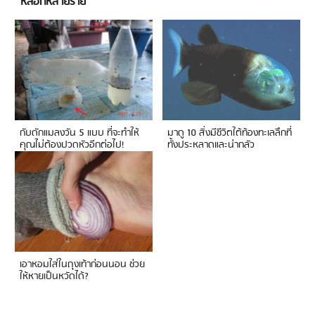
หลอกหลายราย
กับดักแมลงวัน 5 แบบ ที่จะทำให้
มาดู 10 สิ่งมีชีวิตใต้ท้องทะเลลึกที่
คุณไม่ต้องปวดหัวอีกต่อไป!
ทั้งประหลาดและน่ากลัว
เอาหอมใส่ในถุงเท้าก่อนนอน ช่วย
ให้หายเป็นหวัดได้?