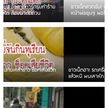
ชาวเน็ตสวดยับ! พบพม่าเร่ขายพวงมาลัย
หน้าพ่อขุนฯ พอไม่ซื้อเดินตาม
ชาวเน็ตฮา! รถเครื่องแม่สายชนป้ายร้านโลงศพ
แล้วหนี พบเสาหัก เบรคหัก หวิดได้ใช้บริการ