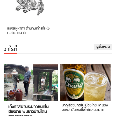
แมงสี่หูห้าตา ตำนานเก่าแก่แห่ง
ดอยเขาควาย
วาไรตี้
ดูทั้งหมด
มาดูเรื่องปกติในเมืองไทย แต่ฝรั่ง
แก๊งทาสีบ้านระบาดหนักใน
มองว่ามันอเมซิ่งไทยแลนด์มาก
เชียงราย พบชาวบ้านโดน