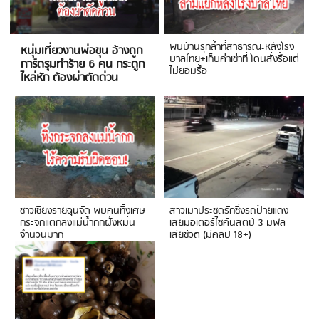
พบบ้านรุกล้ำที่สาธารณะหลังโรง
หนุ่มเที่ยวงานพ่อขุน อ้างถูก
บาลไทย+เก็บค่าเช่าที่ โดนสั่งรื้อแต่
การ์ดรุมทำร้าย 6 คน กระดูก
ไม่ยอมรื้อ
ไหล่หัก ต้องผ่าตัดด่วน
ชาวเชียงรายฉุนจัด พบคนทิ้งเศษ
สาวเมาประชดรักซิ่งรถป้ายแดง
กระจกแตกลงแม่น้ำกกฝั่งหมิ่น
เสยมอเตอร์ไซค์นิสิตปี 3 มฟล
จำนวนมาก
เสียชีวิต (มีคลิป 18+)