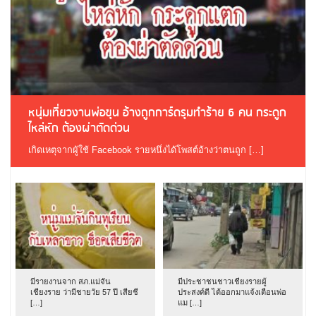
หนุ่มเที่ยวงานพ่อขุน อ้างถูกการ์ดรุมทำร้าย 6 คน กระดูก
ไหล่หัก ต้องผ่าตัดด่วน
เกิดเหตุจากผู้ใช้ Facebook รายหนึ่งได้โพสต์อ้างว่าตนถูก […]
มีรายงานจาก สภ.แม่จัน
มีประชาชนชาวเชียงรายผู้
เชียงราย ว่ามีชายวัย 57 ปี เสียชี
ประสงค์ดี ได้ออกมาแจ้งเตือนพ่อ
[…]
แม […]