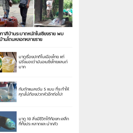
งทาสีบ้านระบาดหนักในเชียงราย พบ
วบ้านโดนหลอกหลายราย
มาดูเรื่องปกติในเมืองไทย แต่
ฝรั่งมองว่ามันอเมซิ่งไทยแลนด์
มาก
กับดักแมลงวัน 5 แบบ ที่จะทำให้
คุณไม่ต้องปวดหัวอีกต่อไป!
มาดู 10 สิ่งมีชีวิตใต้ท้องทะเลลึก
ที่ทั้งประหลาดและน่ากลัว