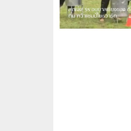
สุดเจ๋ง! รร.อนุบาลเชียงของ ตี
ติม คว้าแชมป์โยธวาธิต
มีการเปิดเผยคลิปวิดีโอของวงโยธวาธิต