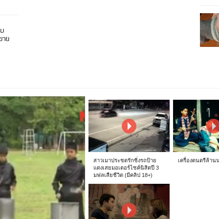
อบ
นขาย
สาวเมาประชดรักซิ่งรถป้าย
เครื่องดนตรีล้าน
แดงเสยมอเตอร์ไซค์นิสิตปี 3
มฟลเสียชีวิต (มีคลิป 18+)