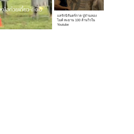
หม้อก๋วยเตี๋ยว-ถังไอ
แลรักนิรันดร์กาล ปู่จ๋านลอง
ไมค์ ทะยาน 100 ล้านวิวใน
Youtube
 รร.อนุบาลเชียง […]