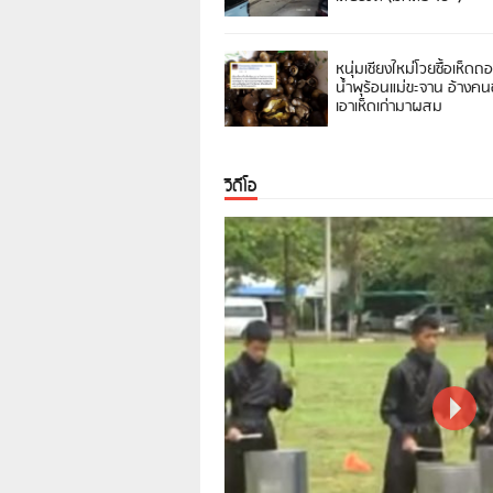
หนุ่มเชียงใหม่โวยซื้อเห็ดถ
น้ำพุร้อนแม่ขะจาน อ้างค
เอาเห็ดเก่ามาผสม
วิดีโอ