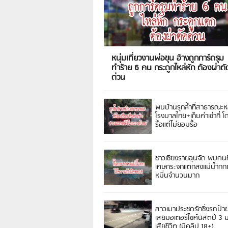
หนุ่มเที่ยวงานพ่อขุน อ้างถูกการ์ดรุม
ทำร้าย 6 คน กระดูกไหล่หัก ต้องผ่าตั
ด่วน
พบบ้านรุกล้ำที่สาธารณะห
โรงบาลไทย+เก็บค่าเช่าที่ โ
รื้อแต่ไม่ยอมรื้อ
ชาวเชียงรายฉุนจัด พบคนท
เศษกระจกแตกลงแม่น้ำกกฝ
หมิ่นจำนวนมาก
สาวเมาประชดรักซิ่งรถป้า
เสยมอเตอร์ไซค์นิสิตปี 3
เสียชีวิต (มีคลิป 18+)