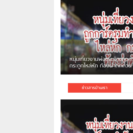
แจ้งเตือน ระวังคนเร่ร่อนหน้า
รพ.ไทย หลอกขอเงินแต่เอาไปกิน
เหล้า
ชาวเน็ตสวดยับ! พบพม่าเร่
ชาวเชียงรายฉุนจัด พบคนทิ้งเศษ
พอไม่ซื้อเดินตาม
กระจกแตกลงแม่น้ำกกฝั่งหมิ่น
จำนวนมาก
ข่าวสารบ้านเรา
มีชาวเน็ตรายหนึ่งซึ่งแจ้งว่าตนเองไม