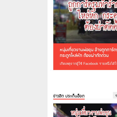
หนุ่มเที่ยวงานพ่อขุน อ้างถูกการ์
กระดูกไหล่หัก ต้องผ่าตัดด่วน
เกิดเหตุจากผู้ใช้ Facebook รายหนึ่งได้
ข่าวฮิต ประเด็นฮ็อต
ด