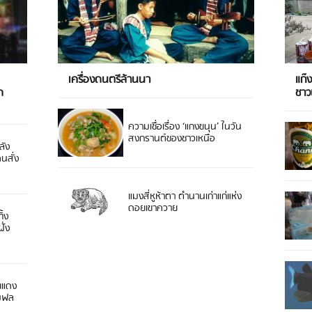
เครื่องดนตรีล้านนา
แก๊
ด
ชา
ความเชื่อเรื่อง ‘แกงขนุน’ ในวัน
สงกรานต์ของชาวเหนือ
ลัง
ดนสั่ง
แมงสี่หูห้าตา ตำนานเก่าแก่แห่ง
ดอยเขาควาย
ิ้ง
ั่ง
ยแดง
 มฟล