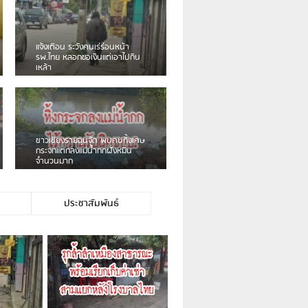
เดือนร้อน! ชาวเชียงรายบ่นรถ
Isuzu สีขาวซิ่งบายพาสเสียงดัง
สร้างความรำคาญ
ชาวผาลั้ง โวย ไร้หน่วยงานดูแล
ดินสไลด์ ต้องจัดการกันเอง
ประชาสัมพันธ์