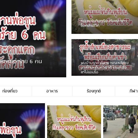
ชาวเน็ตฮา! รถเครื่องแม่สายชน
ป้ายร้านโลงศพแล้วหนี พบเสาหัก
เบรคหัก หวิดได้ใช้บริการ
ขายพวงมาลัยหน้าพ่อขุนฯ
หนุ่มเจียงฮายจ่ม พบถังน้ำดื่มตก
กลางถนน รถเครื่องหลบไม่ทันล้ม
บาดเจ็บ
ท่องเที่ยว
อาหาร
ร้องทุกข์
กีฬา
่ใช่ประชาชนชาวเชียงร […]