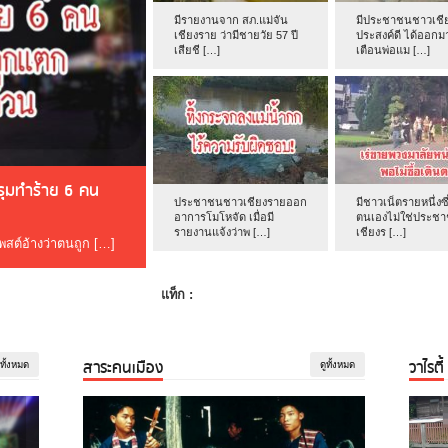
มีรายงานจาก สภ.แม่จัน
มีประชาชนชาวเชีย
เชียงราย ว่ามีชายวัย 57 ปี
ประสงค์ดี ได้ออกม
เสียชี […]
เตือนพ่อแม […]
ดรุมทำร้าย 6 คน
ประชาชนชาวเชียงรายออก
มีชาวเน็ตรายหนึ่งซึ
อาการโมโหจัด เมื่อมี
ตนเองไม่ใช่ประช
รายงานแจ้งว่าพ […]
เชียงร […]
โพสต์อ้างว่าตนถูก […]
แท็ก :
สาระคนเมือง
วาไรตี้
ูทั้งหมด
ดูทั้งหมด