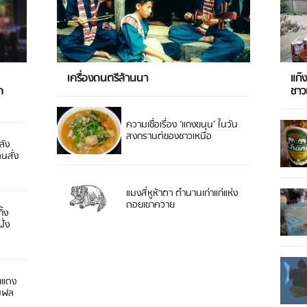
เครื่องดนตรีล้านนา
แก๊
ด
ชา
ความเชื่อเรื่อง ‘แกงขนุน’ ในวัน
สงกรานต์ของชาวเหนือ
ลัง
ดนสั่ง
แมงสี่หูห้าตา ตำนานเก่าแก่แห่ง
ดอยเขาควาย
ิ้ง
ั่ง
ยแดง
 มฟล