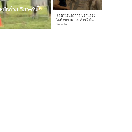
หม้อก๋วยเตี๋ยว-ถังไอ
แลรักนิรันดร์กาล ปู่จ๋านลอง
ไมค์ ทะยาน 100 ล้านวิวใน
Youtube
 รร.อนุบาลเชียง […]