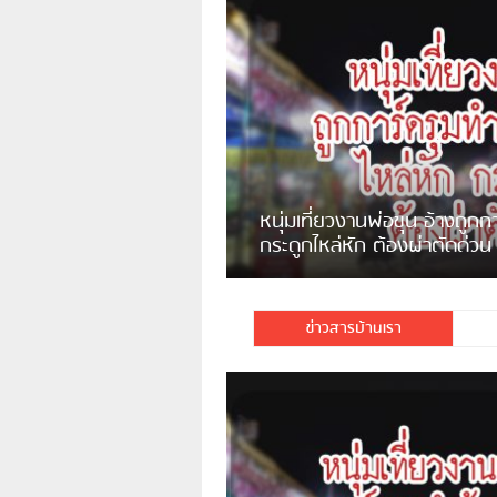
แจ้งเตือน ระวังคนเร่ร่อนหน้า
รพ.ไทย หลอกขอเงินแต่เอาไปกิน
เหล้า
ชาวเน็ตสวดยับ! พบพม่าเร่
ชาวเชียงรายฉุนจัด พบคนทิ้งเศษ
พอไม่ซื้อเดินตาม
กระจกแตกลงแม่น้ำกกฝั่งหมิ่น
จำนวนมาก
ข่าวสารบ้านเรา
มีชาวเน็ตรายหนึ่งซึ่งแจ้งว่าตนเองไม