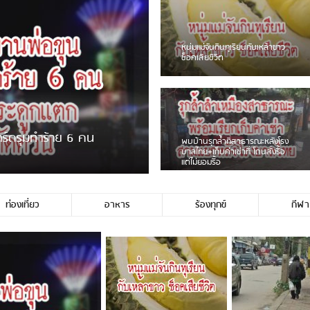
ชาวเน็ตฮา! รถเครื่องแม่สายชน
ป้ายร้านโลงศพแล้วหนี พบเสาหัก
เบรคหัก หวิดได้ใช้บริการ
ขายพวงมาลัยหน้าพ่อขุนฯ
หนุ่มเจียงฮายจ่ม พบถังน้ำดื่มตก
กลางถนน รถเครื่องหลบไม่ทันล้ม
บาดเจ็บ
ท่องเที่ยว
อาหาร
ร้องทุกข์
กีฬา
่ใช่ประชาชนชาวเชียงร […]