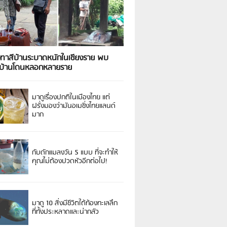
งทาสีบ้านระบาดหนักในเชียงราย พบ
วบ้านโดนหลอกหลายราย
มาดูเรื่องปกติในเมืองไทย แต่
ฝรั่งมองว่ามันอเมซิ่งไทยแลนด์
มาก
กับดักแมลงวัน 5 แบบ ที่จะทำให้
คุณไม่ต้องปวดหัวอีกต่อไป!
มาดู 10 สิ่งมีชีวิตใต้ท้องทะเลลึก
ที่ทั้งประหลาดและน่ากลัว