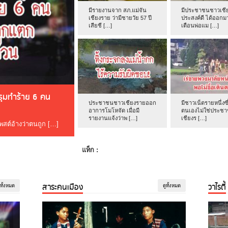
มีรายงานจาก สภ.แม่จัน
มีประชาชนชาวเชีย
เชียงราย ว่ามีชายวัย 57 ปี
ประสงค์ดี ได้ออกม
เสียชี […]
เตือนพ่อแม […]
ดรุมทำร้าย 6 คน
ประชาชนชาวเชียงรายออก
มีชาวเน็ตรายหนึ่งซึ
อาการโมโหจัด เมื่อมี
ตนเองไม่ใช่ประช
รายงานแจ้งว่าพ […]
เชียงร […]
โพสต์อ้างว่าตนถูก […]
แท็ก :
สาระคนเมือง
วาไรตี้
ูทั้งหมด
ดูทั้งหมด