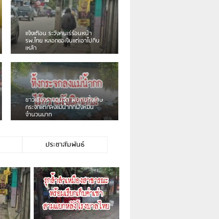
เดือนร้อน! ชาวเชียงรายบ่นรถ
Isuzu สีขาวซิ่งบายพาสเสียงดัง
สร้างความรำคาญ
ชาวผาลั้ง โวย ไร้หน่วยงานดูแล
ดินสไลด์ ต้องจัดการกันเอง
ประชาสัมพันธ์