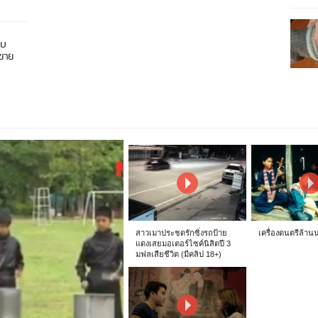
อบ
นขาย
สาวเมาประชดรักซิ่งรถป้าย
เครื่องดนตรีล้าน
แดงเสยมอเตอร์ไซค์นิสิตปี 3
มฟลเสียชีวิต (มีคลิป 18+)