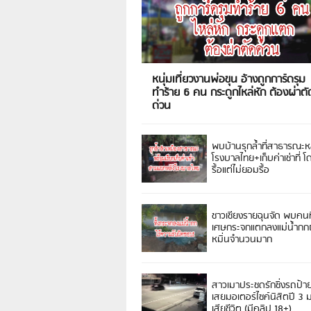
หนุ่มเที่ยวงานพ่อขุน อ้างถูกการ์ดรุม
ทำร้าย 6 คน กระดูกไหล่หัก ต้องผ่าตั
ด่วน
พบบ้านรุกล้ำที่สาธารณะห
โรงบาลไทย+เก็บค่าเช่าที่ โ
รื้อแต่ไม่ยอมรื้อ
ชาวเชียงรายฉุนจัด พบคนท
เศษกระจกแตกลงแม่น้ำกกฝ
หมิ่นจำนวนมาก
สาวเมาประชดรักซิ่งรถป้า
เสยมอเตอร์ไซค์นิสิตปี 3
เสียชีวิต (มีคลิป 18+)