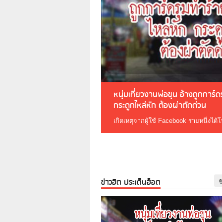
หนุ่มเที่ยวงานพ่อขุน อ้างถูกการ์
กระดูกไหล่หัก ต้องผ่าตัดด่วน
เกิดเหตุจากผู้ใช้ Facebook รายหนึ่งได้
ข่าวฮิต ประเด็นฮ็อต
ด