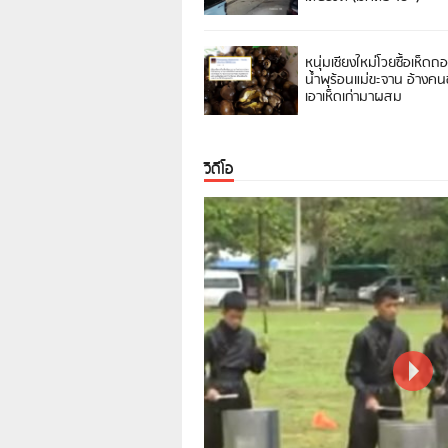
หนุ่มเชียงใหม่โวยซื้อเห็ดถ
น้ำพุร้อนแม่ขะจาน อ้างค
เอาเห็ดเก่ามาผสม
วิดีโอ