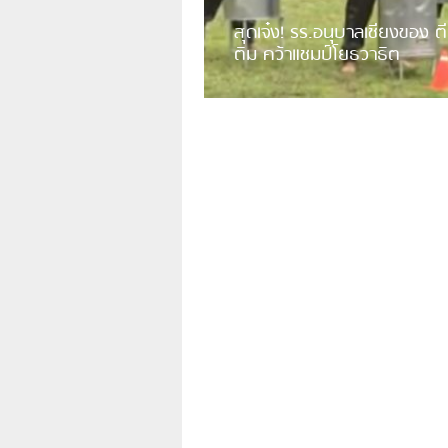
สุดเจ๋ง! รร.อนุบาลเชียงของ ตี
ติม คว้าแชมป์โยธวาธิต
มีการเปิดเผยคลิปวิดีโอของวงโยธวาธิต