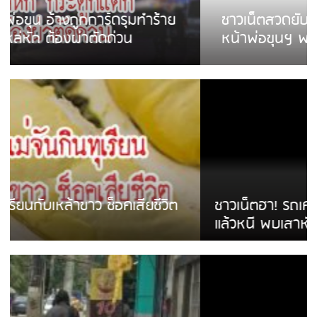
ชาวเน็ตสวดยับ! พบพม่าเร่ขายพวงมาลัย
หน้าพ่อขุนฯ พอไม่ซื้อเดินตาม
ชาวเน็ตฮา! รถเครื่องแม่สายชนป้ายร้านโลงศพ
แล้วหนี พบเสาหัก เบรคหัก หวิดได้ใช้บริการ