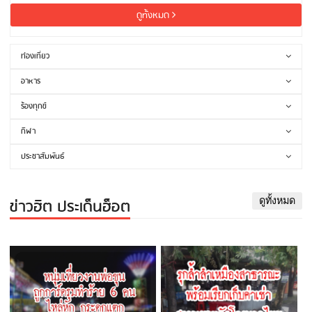
ดูทั้งหมด
ท่องเที่ยว
อาหาร
ร้องทุกข์
กีฬา
ประชาสัมพันธ์
ข่าวฮิต ประเด็นฮ็อต
ดูทั้งหมด