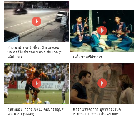
สาวเมาประชดรักซิ่งรถป้ายแดงเสย
มอเตอร์ไซค์นิสิตปี 3 มฟลเสียชีวิต (มี
คลิป 18+)
เครื่องดนตรีล้านนา
ลุ้นเหนื่อย! กว่างโซ้ง 10 คนบุกอัดอุบลฯ
แลรักนิรันดร์กาล ปู่จ๋านลองไมค์
คาถิ่น 2-1 (มีคลิป)
ทะยาน 100 ล้านวิวใน Youtube