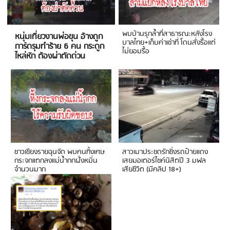
พบบ้านรุกล้ำที่สาธารณะหลังโรง
หนุ่มเที่ยวงานพ่อขุน อ้างถูก
บาลไทย+เก็บค่าเช่าที่ โดนสั่งรื้อแต่
การ์ดรุมทำร้าย 6 คน กระดูก
ไม่ยอมรื้อ
ไหล่หัก ต้องผ่าตัดด่วน
ชาวเชียงรายฉุนจัด พบคนทิ้งเศษ
สาวเมาประชดรักซิ่งรถป้ายแดง
กระจกแตกลงแม่น้ำกกฝั่งหมิ่น
เสยมอเตอร์ไซค์นิสิตปี 3 มฟล
จำนวนมาก
เสียชีวิต (มีคลิป 18+)