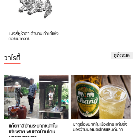
แมงสี่หูห้าตา ตำนานเก่าแก่แห่ง
ดอยเขาควาย
วาไรตี้
ดูทั้งหมด
มาดูเรื่องปกติในเมืองไทย แต่ฝรั่ง
แก๊งทาสีบ้านระบาดหนักใน
มองว่ามันอเมซิ่งไทยแลนด์มาก
เชียงราย พบชาวบ้านโดน