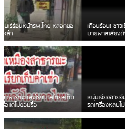
เดือนร้อน! ชาวเชียงรายบ่นรถ Isuzu สีขาวซิ่ง
บายพาสเสียงดังสร้างความรำคาญ
หนุ่มเจียงฮายจ่ม พบถังน้ำดื่มตกกลางถนน
รถเครื่องหลบไม่ทันล้มบาดเจ็บ