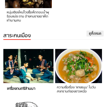
หนุ่มเชียงใหม่โวยซื้อเห็ดถอบน้ำพุ
ร้อนแม่ขะจาน อ้างคนขายเอาเห็ด
เก่ามาผสม
สาระคนเมือง
ดูทั้งหมด
ความเชื่อเรื่อง ‘แกงขนุน’ ในวัน
เครื่องดนตรีล้านนา
สงกรานต์ของชาวเหนือ