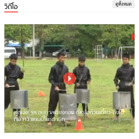
วิดีโอ
ดูทั้งหมด
สุดเจ๋ง! รร.อนุบาลเชียงของ ตีหม้อก๋วยเตี๋ยว-ถังไอ
ติม คว้าแชมป์โยธวาธิต