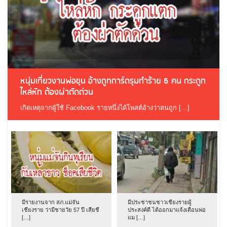
หนุ่มเที่ยวงานพ่อขุน อ้างถูกการ์ดรุมทำร้าย 6 คน กระดูก
ไหล่หัก ต้องผ่าตัดด่วน
เกิดเหตุจากผู้ใช้ Facebook รายหนึ่งได้โพสต์อ้างว่าตนถูก […]
มีรายงานจาก สภ.แม่จัน
มีประชาชนชาวเชียงรายผู้
เชียงราย ว่ามีชายวัย 57 ปี เสียชี
ประสงค์ดี ได้ออกมาแจ้งเตือนพ่อ
[…]
แม […]