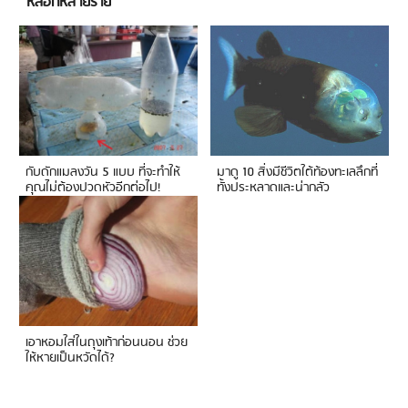
หลอกหลายราย
กับดักแมลงวัน 5 แบบ ที่จะทำให้
มาดู 10 สิ่งมีชีวิตใต้ท้องทะเลลึกที่
คุณไม่ต้องปวดหัวอีกต่อไป!
ทั้งประหลาดและน่ากลัว
เอาหอมใส่ในถุงเท้าก่อนนอน ช่วย
ให้หายเป็นหวัดได้?