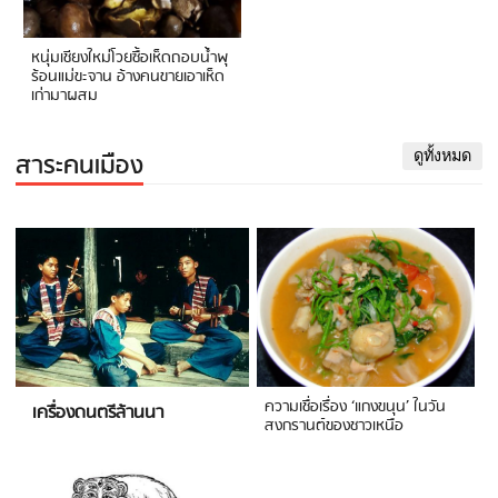
หนุ่มเชียงใหม่โวยซื้อเห็ดถอบน้ำพุ
ร้อนแม่ขะจาน อ้างคนขายเอาเห็ด
เก่ามาผสม
สาระคนเมือง
ดูทั้งหมด
ความเชื่อเรื่อง ‘แกงขนุน’ ในวัน
เครื่องดนตรีล้านนา
สงกรานต์ของชาวเหนือ