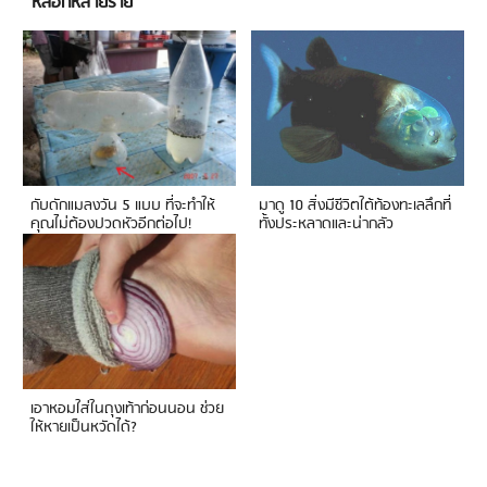
หลอกหลายราย
กับดักแมลงวัน 5 แบบ ที่จะทำให้
มาดู 10 สิ่งมีชีวิตใต้ท้องทะเลลึกที่
คุณไม่ต้องปวดหัวอีกต่อไป!
ทั้งประหลาดและน่ากลัว
เอาหอมใส่ในถุงเท้าก่อนนอน ช่วย
ให้หายเป็นหวัดได้?