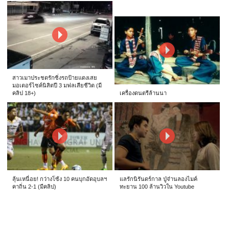
สาวเมาประชดรักซิ่งรถป้ายแดงเสย
มอเตอร์ไซค์นิสิตปี 3 มฟลเสียชีวิต (มี
คลิป 18+)
เครื่องดนตรีล้านนา
ลุ้นเหนื่อย! กว่างโซ้ง 10 คนบุกอัดอุบลฯ
แลรักนิรันดร์กาล ปู่จ๋านลองไมค์
คาถิ่น 2-1 (มีคลิป)
ทะยาน 100 ล้านวิวใน Youtube