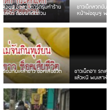
ชาวเน็ตสวดยับ! พบพม่าเร่ขายพวงมาลัย
หน้าพ่อขุนฯ พอไม่ซื้อเดินตาม
ชาวเน็ตฮา! รถเครื่องแม่สายชนป้ายร้านโลงศพ
แล้วหนี พบเสาหัก เบรคหัก หวิดได้ใช้บริการ