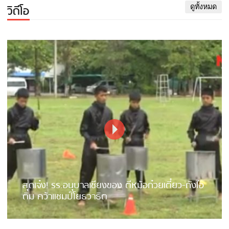
วิดีโอ
ดูทั้งหมด
สุดเจ๋ง! รร.อนุบาลเชียงของ ตีหม้อก๋วยเตี๋ยว-ถังไอ
ติม คว้าแชมป์โยธวาธิต