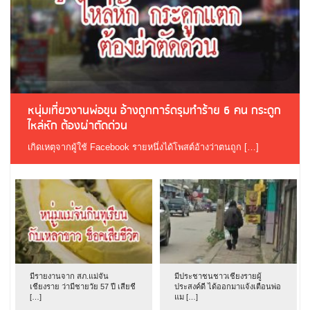
หนุ่มเที่ยวงานพ่อขุน อ้างถูกการ์ดรุมทำร้าย 6 คน กระดูก
ไหล่หัก ต้องผ่าตัดด่วน
เกิดเหตุจากผู้ใช้ Facebook รายหนึ่งได้โพสต์อ้างว่าตนถูก […]
มีรายงานจาก สภ.แม่จัน
มีประชาชนชาวเชียงรายผู้
เชียงราย ว่ามีชายวัย 57 ปี เสียชี
ประสงค์ดี ได้ออกมาแจ้งเตือนพ่อ
[…]
แม […]