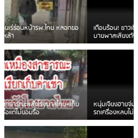
เดือนร้อน! ชาวเชียงรายบ่นรถ Isuzu สีขาวซิ่ง
บายพาสเสียงดังสร้างความรำคาญ
หนุ่มเจียงฮายจ่ม พบถังน้ำดื่มตกกลางถนน
รถเครื่องหลบไม่ทันล้มบาดเจ็บ