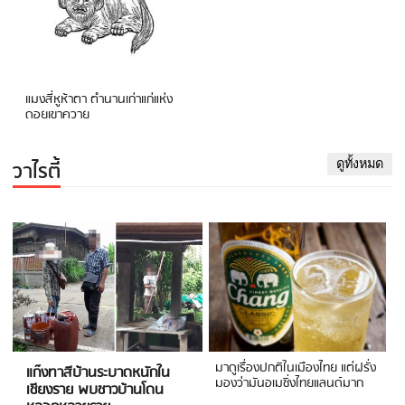
แมงสี่หูห้าตา ตำนานเก่าแก่แห่ง
ดอยเขาควาย
วาไรตี้
ดูทั้งหมด
มาดูเรื่องปกติในเมืองไทย แต่ฝรั่ง
แก๊งทาสีบ้านระบาดหนักใน
มองว่ามันอเมซิ่งไทยแลนด์มาก
เชียงราย พบชาวบ้านโดน