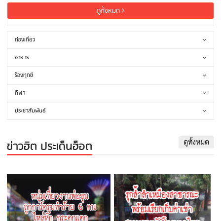
ดูทั้งหมด
ท่องเที่ยว
อาหาร
ร้องทุกข์
กีฬา
ประชาสัมพันธ์
ข่าวฮิต ประเด็นฮ็อต
ดูทั้งหมด