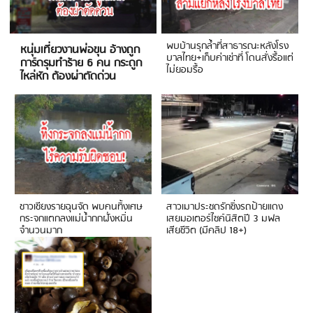
พบบ้านรุกล้ำที่สาธารณะหลังโรง
หนุ่มเที่ยวงานพ่อขุน อ้างถูก
บาลไทย+เก็บค่าเช่าที่ โดนสั่งรื้อแต่
การ์ดรุมทำร้าย 6 คน กระดูก
ไม่ยอมรื้อ
ไหล่หัก ต้องผ่าตัดด่วน
ชาวเชียงรายฉุนจัด พบคนทิ้งเศษ
สาวเมาประชดรักซิ่งรถป้ายแดง
กระจกแตกลงแม่น้ำกกฝั่งหมิ่น
เสยมอเตอร์ไซค์นิสิตปี 3 มฟล
จำนวนมาก
เสียชีวิต (มีคลิป 18+)