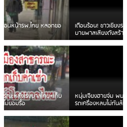
เดือนร้อน! ชาวเชียงรายบ่นรถ Isuzu สีขาวซิ่ง
บายพาสเสียงดังสร้างความรำคาญ
หนุ่มเจียงฮายจ่ม พบถังน้ำดื่มตกกลางถนน
รถเครื่องหลบไม่ทันล้มบาดเจ็บ