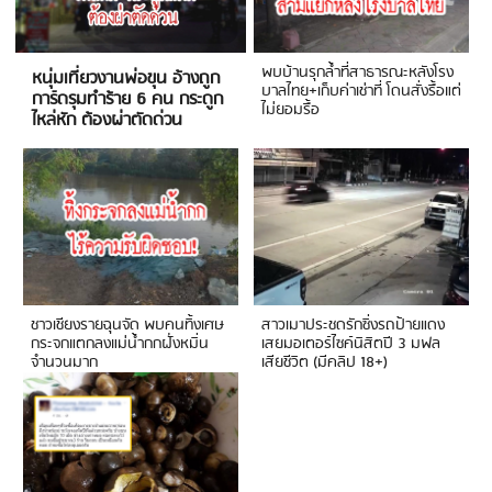
พบบ้านรุกล้ำที่สาธารณะหลังโรง
หนุ่มเที่ยวงานพ่อขุน อ้างถูก
บาลไทย+เก็บค่าเช่าที่ โดนสั่งรื้อแต่
การ์ดรุมทำร้าย 6 คน กระดูก
ไม่ยอมรื้อ
ไหล่หัก ต้องผ่าตัดด่วน
ชาวเชียงรายฉุนจัด พบคนทิ้งเศษ
สาวเมาประชดรักซิ่งรถป้ายแดง
กระจกแตกลงแม่น้ำกกฝั่งหมิ่น
เสยมอเตอร์ไซค์นิสิตปี 3 มฟล
จำนวนมาก
เสียชีวิต (มีคลิป 18+)