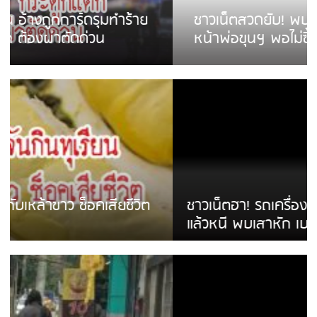
ชาวเน็ตสวดยับ! พบพม่าเร่ขายพวงมาลัย
หน้าพ่อขุนฯ พอไม่ซื้อเดินตาม
ชาวเน็ตฮา! รถเครื่องแม่สายชนป้ายร้านโลงศพ
แล้วหนี พบเสาหัก เบรคหัก หวิดได้ใช้บริการ