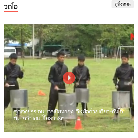
วิดีโอ
ดูทั้งหมด
สุดเจ๋ง! รร.อนุบาลเชียงของ ตีหม้อก๋วยเตี๋ยว-ถังไอ
ติม คว้าแชมป์โยธวาธิต