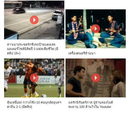
สาวเมาประชดรักซิ่งรถป้ายแดงเสย
มอเตอร์ไซค์นิสิตปี 3 มฟลเสียชีวิต (มี
คลิป 18+)
เครื่องดนตรีล้านนา
ลุ้นเหนื่อย! กว่างโซ้ง 10 คนบุกอัดอุบลฯ
แลรักนิรันดร์กาล ปู่จ๋านลองไมค์
คาถิ่น 2-1 (มีคลิป)
ทะยาน 100 ล้านวิวใน Youtube