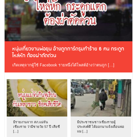
หนุ่มเที่ยวงานพ่อขุน อ้างถูกการ์ดรุมทำร้าย 6 คน กระดูก
ไหล่หัก ต้องผ่าตัดด่วน
เกิดเหตุจากผู้ใช้ Facebook รายหนึ่งได้โพสต์อ้างว่าตนถูก […]
มีรายงานจาก สภ.แม่จัน
มีประชาชนชาวเชียงรายผู้
เชียงราย ว่ามีชายวัย 57 ปี เสียชี
ประสงค์ดี ได้ออกมาแจ้งเตือนพ่อ
[…]
แม […]