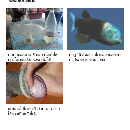
หลอกหลายราย
กับดักแมลงวัน 5 แบบ ที่จะทำให้
มาดู 10 สิ่งมีชีวิตใต้ท้องทะเลลึกที่
คุณไม่ต้องปวดหัวอีกต่อไป!
ทั้งประหลาดและน่ากลัว
เอาหอมใส่ในถุงเท้าก่อนนอน ช่วย
ให้หายเป็นหวัดได้?