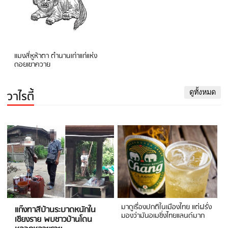
แมงสี่หูห้าตา ตำนานเก่าแก่แห่ง
ดอยเขาควาย
วาไรตี้
ดูทั้งหมด
มาดูเรื่องปกติในเมืองไทย แต่ฝรั่ง
แก๊งทาสีบ้านระบาดหนักใน
มองว่ามันอเมซิ่งไทยแลนด์มาก
เชียงราย พบชาวบ้านโดน