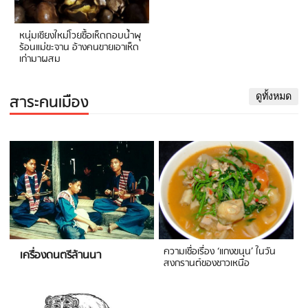
หนุ่มเชียงใหม่โวยซื้อเห็ดถอบน้ำพุ
ร้อนแม่ขะจาน อ้างคนขายเอาเห็ด
เก่ามาผสม
สาระคนเมือง
ดูทั้งหมด
ความเชื่อเรื่อง ‘แกงขนุน’ ในวัน
เครื่องดนตรีล้านนา
สงกรานต์ของชาวเหนือ