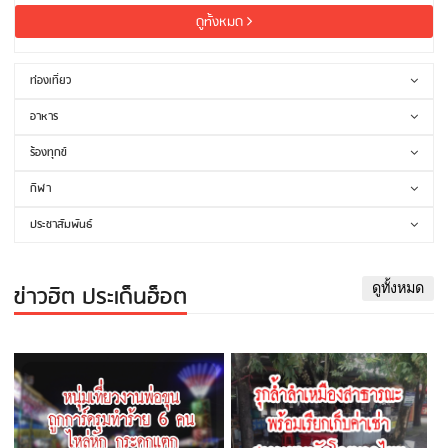
ดูทั้งหมด
ท่องเที่ยว
อาหาร
ร้องทุกข์
กีฬา
ประชาสัมพันธ์
ข่าวฮิต ประเด็นฮ็อต
ดูทั้งหมด