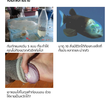
หลอกหลายราย
กับดักแมลงวัน 5 แบบ ที่จะทำให้
มาดู 10 สิ่งมีชีวิตใต้ท้องทะเลลึกที่
คุณไม่ต้องปวดหัวอีกต่อไป!
ทั้งประหลาดและน่ากลัว
เอาหอมใส่ในถุงเท้าก่อนนอน ช่วย
ให้หายเป็นหวัดได้?