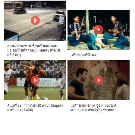
สาวเมาประชดรักซิ่งรถป้ายแดงเสย
มอเตอร์ไซค์นิสิตปี 3 มฟลเสียชีวิต (มี
คลิป 18+)
เครื่องดนตรีล้านนา
ลุ้นเหนื่อย! กว่างโซ้ง 10 คนบุกอัดอุบลฯ
แลรักนิรันดร์กาล ปู่จ๋านลองไมค์
คาถิ่น 2-1 (มีคลิป)
ทะยาน 100 ล้านวิวใน Youtube