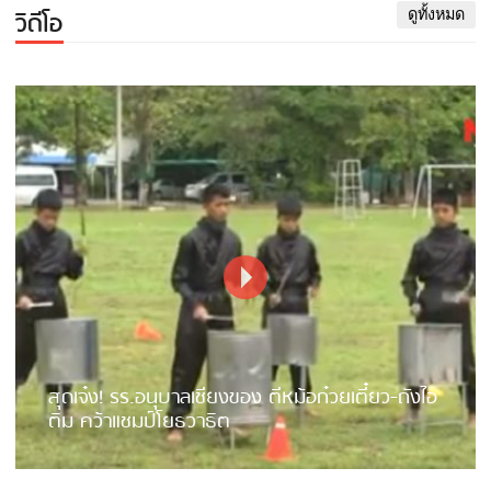
วิดีโอ
ดูทั้งหมด
สุดเจ๋ง! รร.อนุบาลเชียงของ ตีหม้อก๋วยเตี๋ยว-ถังไอ
ติม คว้าแชมป์โยธวาธิต