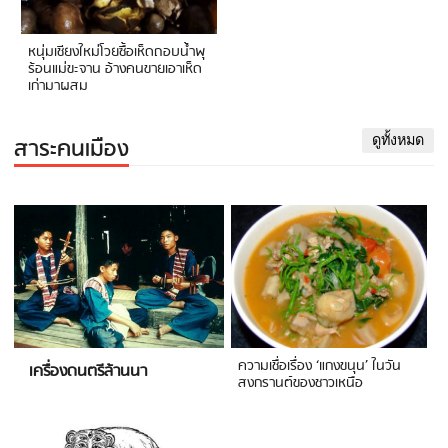
หนุ่มเชียงใหม่โวยซื้อเห็ดถอบน้ำพุ
ร้อนแม่ขะจาน อ้างคนขายเอาเห็ด
เก่ามาผสม
สาระคนเมือง
ดูทั้งหมด
ความเชื่อเรื่อง ‘แกงขนุน’ ในวัน
เครื่องดนตรีล้านนา
สงกรานต์ของชาวเหนือ