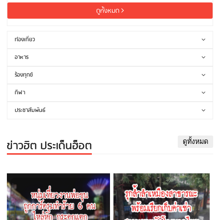
ดูทั้งหมด
ท่องเที่ยว
อาหาร
ร้องทุกข์
กีฬา
ประชาสัมพันธ์
ข่าวฮิต ประเด็นฮ็อต
ดูทั้งหมด