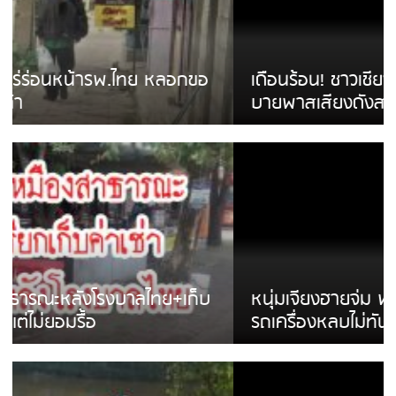
เดือนร้อน! ชาวเชียงรายบ่นรถ Isuzu สีขาวซิ่ง
บายพาสเสียงดังสร้างความรำคาญ
หนุ่มเจียงฮายจ่ม พบถังน้ำดื่มตกกลางถนน
รถเครื่องหลบไม่ทันล้มบาดเจ็บ