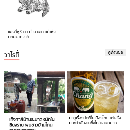
แมงสี่หูห้าตา ตำนานเก่าแก่แห่ง
ดอยเขาควาย
วาไรตี้
ดูทั้งหมด
มาดูเรื่องปกติในเมืองไทย แต่ฝรั่ง
แก๊งทาสีบ้านระบาดหนักใน
มองว่ามันอเมซิ่งไทยแลนด์มาก
เชียงราย พบชาวบ้านโดน