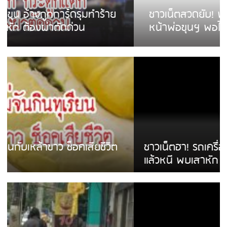
ชาวเน็ตสวดยับ! พบพม่าเร่ขายพวงมาลัย
หน้าพ่อขุนฯ พอไม่ซื้อเดินตาม
ชาวเน็ตฮา! รถเครื่องแม่สายชนป้ายร้านโลงศพ
แล้วหนี พบเสาหัก เบรคหัก หวิดได้ใช้บริการ