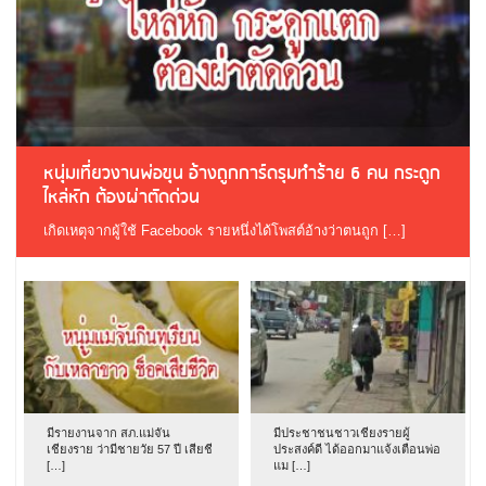
หนุ่มเที่ยวงานพ่อขุน อ้างถูกการ์ดรุมทำร้าย 6 คน กระดูก
ไหล่หัก ต้องผ่าตัดด่วน
เกิดเหตุจากผู้ใช้ Facebook รายหนึ่งได้โพสต์อ้างว่าตนถูก […]
มีรายงานจาก สภ.แม่จัน
มีประชาชนชาวเชียงรายผู้
เชียงราย ว่ามีชายวัย 57 ปี เสียชี
ประสงค์ดี ได้ออกมาแจ้งเตือนพ่อ
[…]
แม […]