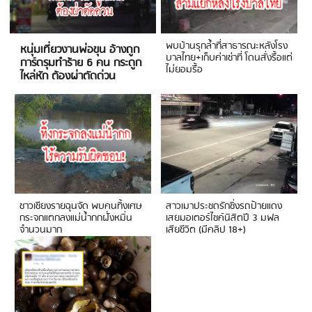
พบบ้านรุกล้ำที่สาธารณะหลังโรง
หนุ่มเที่ยวงานพ่อขุน อ้างถูก
บาลไทย+เก็บค่าเช่าที่ โดนสั่งรื้อแต่
การ์ดรุมทำร้าย 6 คน กระดูก
ไม่ยอมรื้อ
ไหล่หัก ต้องผ่าตัดด่วน
ชาวเชียงรายฉุนจัด พบคนทิ้งเศษ
สาวเมาประชดรักซิ่งรถป้ายแดง
กระจกแตกลงแม่น้ำกกฝั่งหมิ่น
เสยมอเตอร์ไซค์นิสิตปี 3 มฟล
จำนวนมาก
เสียชีวิต (มีคลิป 18+)