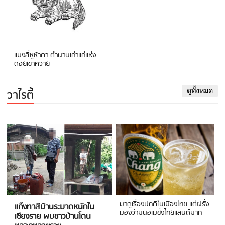
แมงสี่หูห้าตา ตำนานเก่าแก่แห่ง
ดอยเขาควาย
วาไรตี้
ดูทั้งหมด
มาดูเรื่องปกติในเมืองไทย แต่ฝรั่ง
แก๊งทาสีบ้านระบาดหนักใน
มองว่ามันอเมซิ่งไทยแลนด์มาก
เชียงราย พบชาวบ้านโดน