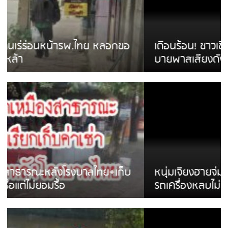
เดือนร้อน! ชาวเชียงรายบ่นรถ Isuzu สีขาวซิ่ง
บายพาสเสียงดังสร้างความรำคาญ
หนุ่มเจียงฮายจ่ม พบถังน้ำดื่มตกกลางถนน
รถเครื่องหลบไม่ทันล้มบาดเจ็บ