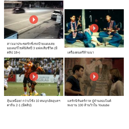
สาวเมาประชดรักซิ่งรถป้ายแดงเสย
มอเตอร์ไซค์นิสิตปี 3 มฟลเสียชีวิต (มี
คลิป 18+)
เครื่องดนตรีล้านนา
ลุ้นเหนื่อย! กว่างโซ้ง 10 คนบุกอัดอุบลฯ
แลรักนิรันดร์กาล ปู่จ๋านลองไมค์
คาถิ่น 2-1 (มีคลิป)
ทะยาน 100 ล้านวิวใน Youtube