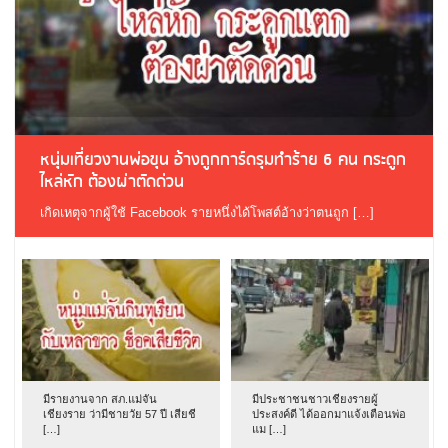
หนุ่มเที่ยวงานพ่อขุน อ้างถูกการ์ดรุมทำร้าย 6 คน กระดูก
ไหล่หัก ต้องผ่าตัดด่วน
เกิดเหตุจากผู้ใช้ Facebook รายหนึ่งได้โพสต์อ้างว่าตนถูก […]
มีรายงานจาก สภ.แม่จัน
มีประชาชนชาวเชียงรายผู้
เชียงราย ว่ามีชายวัย 57 ปี เสียชี
ประสงค์ดี ได้ออกมาแจ้งเตือนพ่อ
[…]
แม […]