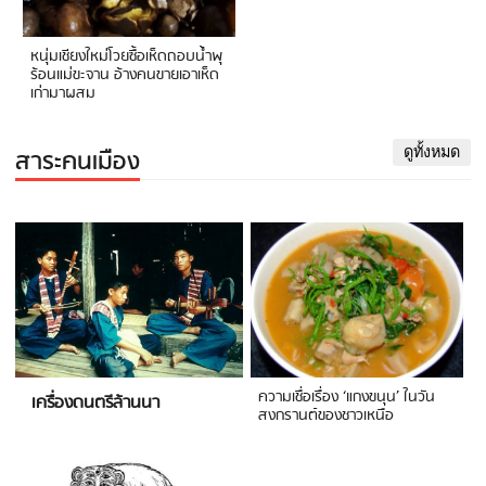
หนุ่มเชียงใหม่โวยซื้อเห็ดถอบน้ำพุ
ร้อนแม่ขะจาน อ้างคนขายเอาเห็ด
เก่ามาผสม
สาระคนเมือง
ดูทั้งหมด
ความเชื่อเรื่อง ‘แกงขนุน’ ในวัน
เครื่องดนตรีล้านนา
สงกรานต์ของชาวเหนือ