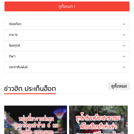
ดูทั้งหมด
ท่องเที่ยว
อาหาร
ร้องทุกข์
กีฬา
ประชาสัมพันธ์
ข่าวฮิต ประเด็นฮ็อต
ดูทั้งหมด