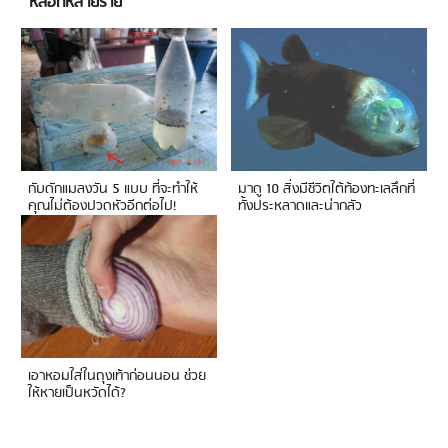
หลอกหลายราย
กับดักแมลงวัน 5 แบบ ที่จะทำให้
มาดู 10 สิ่งมีชีวิตใต้ท้องทะเลลึกที่
คุณไม่ต้องปวดหัวอีกต่อไป!
ทั้งประหลาดและน่ากลัว
เอาหอมใส่ในถุงเท้าก่อนนอน ช่วย
ให้หายเป็นหวัดได้?