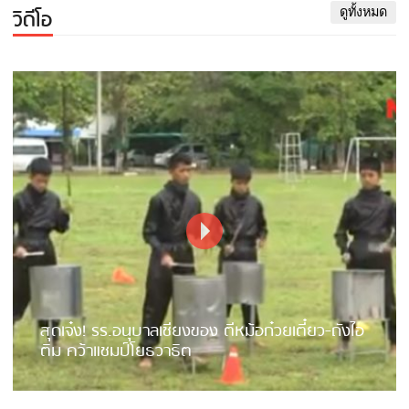
วิดีโอ
ดูทั้งหมด
สุดเจ๋ง! รร.อนุบาลเชียงของ ตีหม้อก๋วยเตี๋ยว-ถังไอ
ติม คว้าแชมป์โยธวาธิต