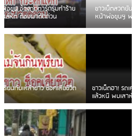
ชาวเน็ตสวดยับ! พบพม่าเร่ขายพวงมาลัย
หน้าพ่อขุนฯ พอไม่ซื้อเดินตาม
ชาวเน็ตฮา! รถเครื่องแม่สายชนป้ายร้านโลงศพ
แล้วหนี พบเสาหัก เบรคหัก หวิดได้ใช้บริการ