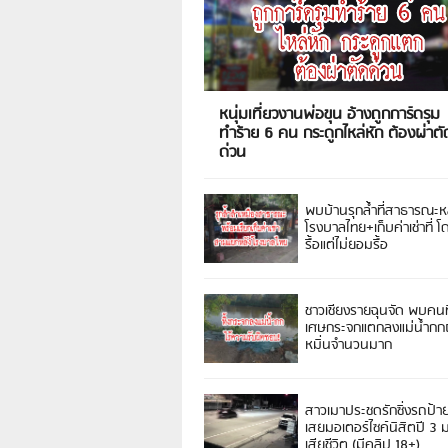
หนุ่มเที่ยวงานพ่อขุน อ้างถูกการ์ดรุม
ทำร้าย 6 คน กระดูกไหล่หัก ต้องผ่าตั
ด่วน
พบบ้านรุกล้ำที่สาธารณะห
โรงบาลไทย+เก็บค่าเช่าที่ โ
รื้อแต่ไม่ยอมรื้อ
ชาวเชียงรายฉุนจัด พบคนท
เศษกระจกแตกลงแม่น้ำกกฝ
หมิ่นจำนวนมาก
สาวเมาประชดรักซิ่งรถป้า
เสยมอเตอร์ไซค์นิสิตปี 3
เสียชีวิต (มีคลิป 18+)