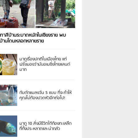
งทาสีบ้านระบาดหนักในเชียงราย พบ
วบ้านโดนหลอกหลายราย
มาดูเรื่องปกติในเมืองไทย แต่
ฝรั่งมองว่ามันอเมซิ่งไทยแลนด์
มาก
กับดักแมลงวัน 5 แบบ ที่จะทำให้
คุณไม่ต้องปวดหัวอีกต่อไป!
มาดู 10 สิ่งมีชีวิตใต้ท้องทะเลลึก
ที่ทั้งประหลาดและน่ากลัว