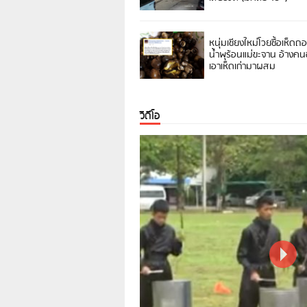
หนุ่มเชียงใหม่โวยซื้อเห็ดถ
น้ำพุร้อนแม่ขะจาน อ้างค
เอาเห็ดเก่ามาผสม
วิดีโอ