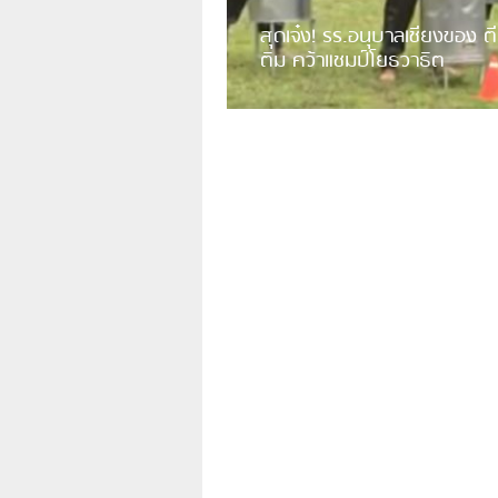
สุดเจ๋ง! รร.อนุบาลเชียงของ ตี
ติม คว้าแชมป์โยธวาธิต
มีการเปิดเผยคลิปวิดีโอของวงโยธวาธิต