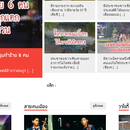
มีรายงานจาก สภ.แม่จัน
มีประชาชนชาวเชีย
เชียงราย ว่ามีชายวัย 57 ปี
ประสงค์ดี ได้ออกม
เสียชี […]
เตือนพ่อแม […]
ดรุมทำร้าย 6 คน
ประชาชนชาวเชียงรายออก
มีชาวเน็ตรายหนึ่งซึ
อาการโมโหจัด เมื่อมี
ตนเองไม่ใช่ประช
รายงานแจ้งว่าพ […]
เชียงร […]
โพสต์อ้างว่าตนถูก […]
แท็ก :
สาระคนเมือง
วาไรตี้
ูทั้งหมด
ดูทั้งหมด