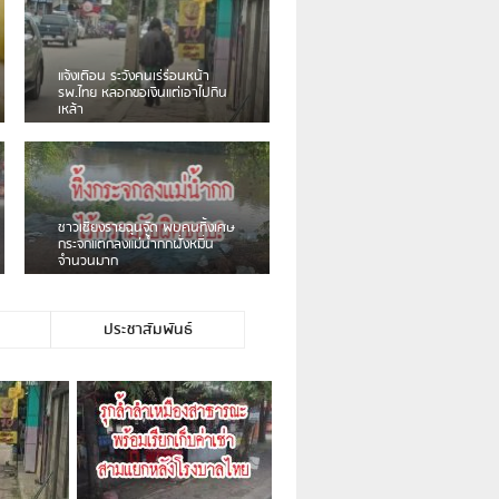
ชาวเน็ตฮา! รถเครื่องแม
ป้ายร้านโลงศพแล้วหนี พ
เบรคหัก หวิดได้ใช้บริการ
ม่าเร่ขายพวงมาลัยหน้าพ่อขุนฯ
หนุ่มเจียงฮายจ่ม พบถังน้
กลางถนน รถเครื่องหลบไม
บาดเจ็บ
ประชาสัมพันธ์
่าตนเองไม่ใช่ประชาชนชาวเชียงร […]