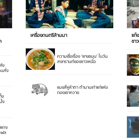
เครื่องดนตรีล้านนา
แก๊
ด
ชา
ความเชื่อเรื่อง ‘แกงขนุน’ ในวัน
สงกรานต์ของชาวเหนือ
ลัง
ดนสั่ง
แมงสี่หูห้าตา ตำนานเก่าแก่แห่ง
ดอยเขาควาย
ิ้ง
ั่ง
ยแดง
 มฟล