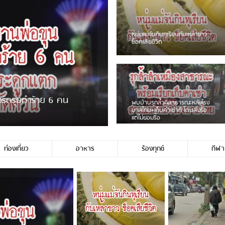
แจ้งเตือน ระวังคนเร่ร่อนหน้า
รพ.ไทย หลอกขอเงินแต่เอาไปกิน
เหล้า
ชาวเน็ตสวดยับ! พบพ
ชาวเชียงรายฉุนจัด พบคนทิ้งเศษ
พอไม่ซื้อเดินตาม
กระจกแตกลงแม่น้ำกกฝั่งหมิ่น
จำนวนมาก
ท่องเที่ยว
อาหาร
ร้องทุกข์
กีฬา
มีชาวเน็ตรายหนึ่งซึ่งแจ้งว