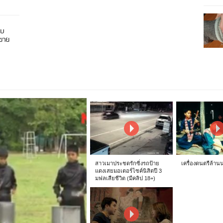
อบ
นขาย
สาวเมาประชดรักซิ่งรถป้าย
เครื่องดนตรีล้าน
แดงเสยมอเตอร์ไซค์นิสิตปี 3
มฟลเสียชีวิต (มีคลิป 18+)