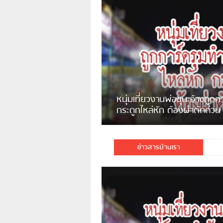
หนุ่มแม่จันกินทุเรียนกับเหล้าขาว
ช็อคเสียชีวิต
ถูกการ์ดรุมทำร้าย 6 คน
พบบ้านรุกล้ำที่สาธารณะหลังโรง
่วน
บาลไทย+เก็บค่าเช่าที่ โดนสั่งรื้อ
แต่ไม่ยอมรื้อ
ข่าวสารบ้านเรา
่งได้โพสต์อ้างว่าตนถูก […]