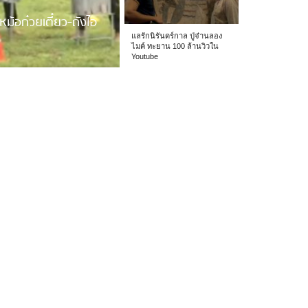
หม้อก๋วยเตี๋ยว-ถังไอ
แลรักนิรันดร์กาล ปู่จ๋านลอง
ไมค์ ทะยาน 100 ล้านวิวใน
Youtube
 รร.อนุบาลเชียง […]