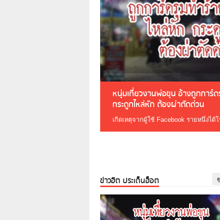
หนุ่มเที่ยวงานพ่อขุน อ้างถูกการ์
กระดูกไหล่หัก ต้องผ่าตัดด่วน
เกิดเหตุจากผู้ใช้ Facebook รายหนึ่งได้
ข่าวฮิต ประเด็นฮ็อต
ด