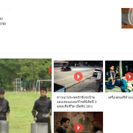
อบ
นขาย
สาวเมาประชดรักซิ่งรถป้าย
เครื่องดนตรีล้าน
แดงเสยมอเตอร์ไซค์นิสิตปี 3
มฟลเสียชีวิต (มีคลิป 18+)