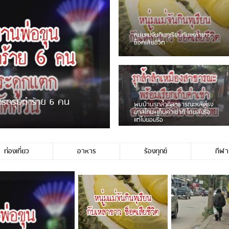
ชาวเน็ตฮา! รถเครื่องแม่สายชน
ป้ายร้านโลงศพแล้วหนี พบเสาหัก
เบรคหัก หวิดได้ใช้บริการ
ายพวงมาลัยหน้าพ่อขุนฯ
หนุ่มเจียงฮายจ่ม พบถังน้ำดื่มตก
กลางถนน รถเครื่องหลบไม่ทันล้ม
บาดเจ็บ
ท่องเที่ยว
อาหาร
ร้องทุกข์
กีฬา
่ประชาชนชาวเชียงร […]