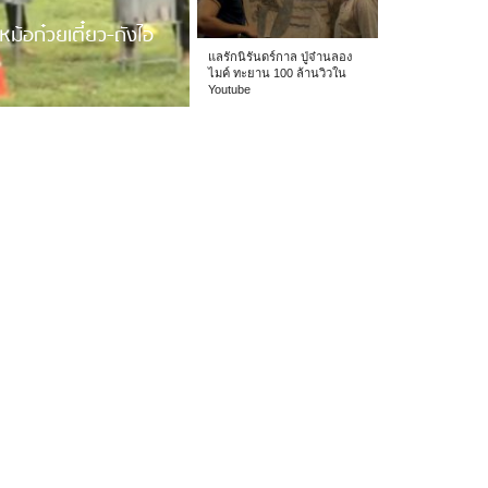
หม้อก๋วยเตี๋ยว-ถังไอ
แลรักนิรันดร์กาล ปู่จ๋านลอง
ไมค์ ทะยาน 100 ล้านวิวใน
Youtube
 รร.อนุบาลเชียง […]