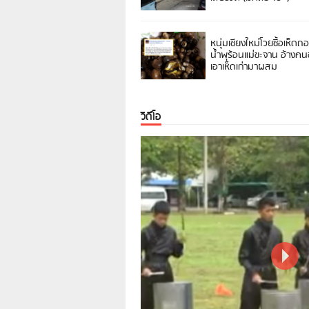
หนุ่มเชียงใหม่โวยซื้อเห็ดถ
น้ำพุร้อนแม่ขะจาน อ้างค
เอาเห็ดเก่ามาผสม
วิดีโอ