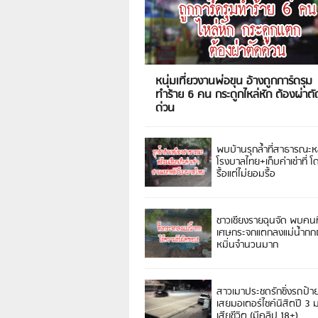
หนุ่มเที่ยวงานพ่อขุน อ้างถูกการ์ดรุม
ทำร้าย 6 คน กระดูกไหล่หัก ต้องผ่าตั
ด่วน
พบบ้านรุกล้ำที่สาธารณะห
โรงบาลไทย+เก็บค่าเช่าที่ โ
รื้อแต่ไม่ยอมรื้อ
ชาวเชียงรายฉุนจัด พบคนท
เศษกระจกแตกลงแม่น้ำกกฝ
หมิ่นจำนวนมาก
สาวเมาประชดรักซิ่งรถป้า
เสยมอเตอร์ไซค์นิสิตปี 3
เสียชีวิต (มีคลิป 18+)