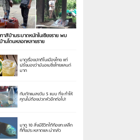
งทาสีบ้านระบาดหนักในเชียงราย พบ
วบ้านโดนหลอกหลายราย
มาดูเรื่องปกติในเมืองไทย แต่
ฝรั่งมองว่ามันอเมซิ่งไทยแลนด์
มาก
กับดักแมลงวัน 5 แบบ ที่จะทำให้
คุณไม่ต้องปวดหัวอีกต่อไป!
มาดู 10 สิ่งมีชีวิตใต้ท้องทะเลลึก
ที่ทั้งประหลาดและน่ากลัว