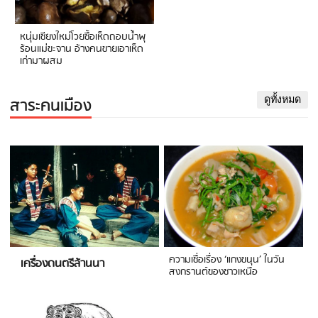
หนุ่มเชียงใหม่โวยซื้อเห็ดถอบน้ำพุ
ร้อนแม่ขะจาน อ้างคนขายเอาเห็ด
เก่ามาผสม
สาระคนเมือง
ดูทั้งหมด
ความเชื่อเรื่อง ‘แกงขนุน’ ในวัน
เครื่องดนตรีล้านนา
สงกรานต์ของชาวเหนือ