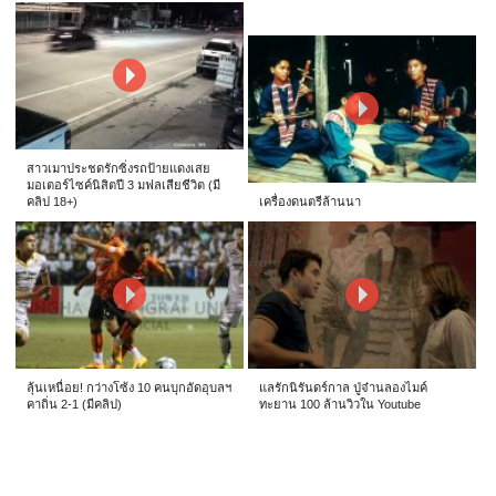
สาวเมาประชดรักซิ่งรถป้ายแดงเสย
มอเตอร์ไซค์นิสิตปี 3 มฟลเสียชีวิต (มี
คลิป 18+)
เครื่องดนตรีล้านนา
ลุ้นเหนื่อย! กว่างโซ้ง 10 คนบุกอัดอุบลฯ
แลรักนิรันดร์กาล ปู่จ๋านลองไมค์
คาถิ่น 2-1 (มีคลิป)
ทะยาน 100 ล้านวิวใน Youtube