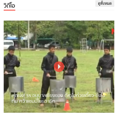
วิดีโอ
ดูทั้งหมด
สุดเจ๋ง! รร.อนุบาลเชียงของ ตีหม้อก๋วยเตี๋ยว-ถังไอ
ติม คว้าแชมป์โยธวาธิต