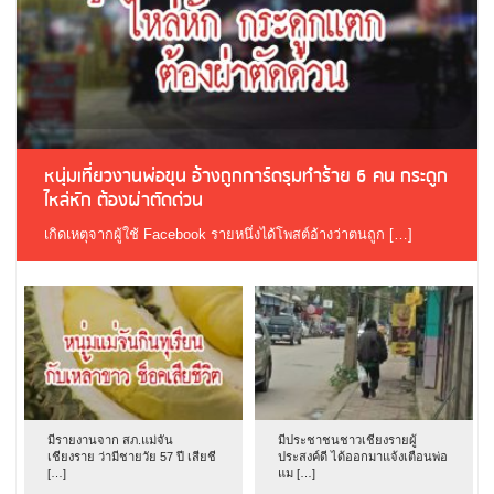
หนุ่มเที่ยวงานพ่อขุน อ้างถูกการ์ดรุมทำร้าย 6 คน กระดูก
ไหล่หัก ต้องผ่าตัดด่วน
เกิดเหตุจากผู้ใช้ Facebook รายหนึ่งได้โพสต์อ้างว่าตนถูก […]
มีรายงานจาก สภ.แม่จัน
มีประชาชนชาวเชียงรายผู้
เชียงราย ว่ามีชายวัย 57 ปี เสียชี
ประสงค์ดี ได้ออกมาแจ้งเตือนพ่อ
[…]
แม […]