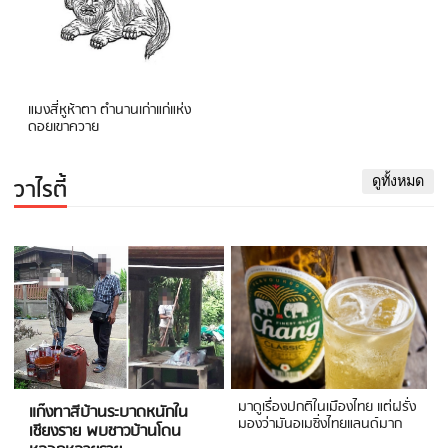
แมงสี่หูห้าตา ตำนานเก่าแก่แห่ง
ดอยเขาควาย
วาไรตี้
ดูทั้งหมด
มาดูเรื่องปกติในเมืองไทย แต่ฝรั่ง
แก๊งทาสีบ้านระบาดหนักใน
มองว่ามันอเมซิ่งไทยแลนด์มาก
เชียงราย พบชาวบ้านโดน