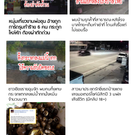
พบบ้านรุกล้ำที่สาธารณะหลังโรง
หนุ่มเที่ยวงานพ่อขุน อ้างถูก
บาลไทย+เก็บค่าเช่าที่ โดนสั่งรื้อแต่
การ์ดรุมทำร้าย 6 คน กระดูก
ไม่ยอมรื้อ
ไหล่หัก ต้องผ่าตัดด่วน
ชาวเชียงรายฉุนจัด พบคนทิ้งเศษ
สาวเมาประชดรักซิ่งรถป้ายแดง
กระจกแตกลงแม่น้ำกกฝั่งหมิ่น
เสยมอเตอร์ไซค์นิสิตปี 3 มฟล
จำนวนมาก
เสียชีวิต (มีคลิป 18+)