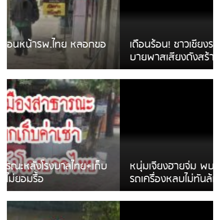
เดือนร้อน! ชาวเชียงรายบ่นรถ Isuzu สีขาวซิ่ง
บายพาสเสียงดังสร้างความรำคาญ
หนุ่มเจียงฮายจ่ม พบถังน้ำดื่มตกกลางถนน
รถเครื่องหลบไม่ทันล้มบาดเจ็บ