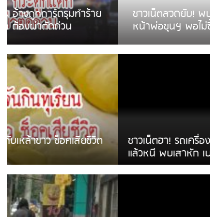
ชาวเน็ตสวดยับ! พบพม่าเร่ขายพวงมาลัย
หน้าพ่อขุนฯ พอไม่ซื้อเดินตาม
ชาวเน็ตฮา! รถเครื่องแม่สายชนป้ายร้านโลงศพ
แล้วหนี พบเสาหัก เบรคหัก หวิดได้ใช้บริการ