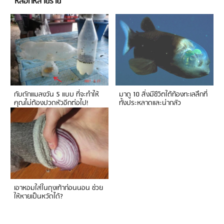
หลอกหลายราย
กับดักแมลงวัน 5 แบบ ที่จะทำให้
มาดู 10 สิ่งมีชีวิตใต้ท้องทะเลลึกที่
คุณไม่ต้องปวดหัวอีกต่อไป!
ทั้งประหลาดและน่ากลัว
เอาหอมใส่ในถุงเท้าก่อนนอน ช่วย
ให้หายเป็นหวัดได้?