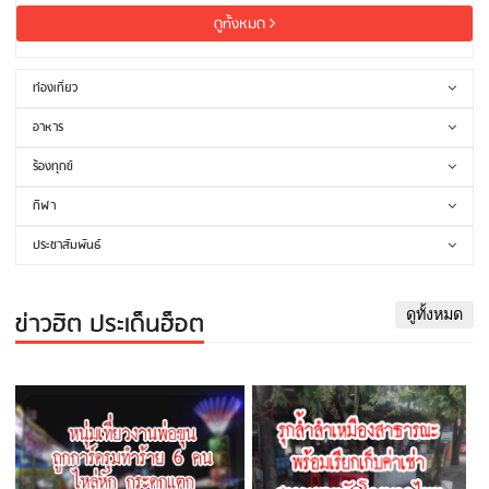
ดูทั้งหมด
ท่องเที่ยว
อาหาร
ร้องทุกข์
กีฬา
ประชาสัมพันธ์
ข่าวฮิต ประเด็นฮ็อต
ดูทั้งหมด