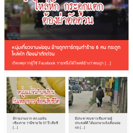
หนุ่มเที่ยวงานพ่อขุน อ้างถูกการ์ดรุมทำร้าย 6 คน กระดูก
ไหล่หัก ต้องผ่าตัดด่วน
เกิดเหตุจากผู้ใช้ Facebook รายหนึ่งได้โพสต์อ้างว่าตนถูก […]
มีรายงานจาก สภ.แม่จัน
มีประชาชนชาวเชียงรายผู้
เชียงราย ว่ามีชายวัย 57 ปี เสียชี
ประสงค์ดี ได้ออกมาแจ้งเตือนพ่อ
[…]
แม […]