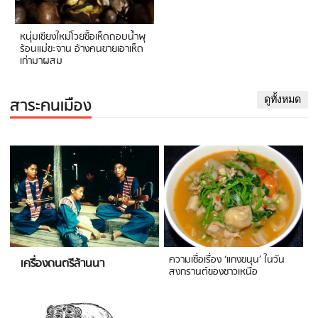
หนุ่มเชียงใหม่โวยซื้อเห็ดถอบน้ำพุ
ร้อนแม่ขะจาน อ้างคนขายเอาเห็ด
เก่ามาผสม
สาระคนเมือง
ดูทั้งหมด
ความเชื่อเรื่อง ‘แกงขนุน’ ในวัน
เครื่องดนตรีล้านนา
สงกรานต์ของชาวเหนือ