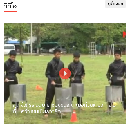
วิดีโอ
ดูทั้งหมด
สุดเจ๋ง! รร.อนุบาลเชียงของ ตีหม้อก๋วยเตี๋ยว-ถังไอ
ติม คว้าแชมป์โยธวาธิต