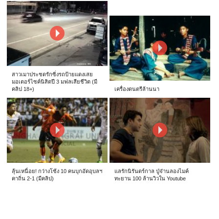
สาวเมาประชดรักซิ่งรถป้ายแดงเสย
มอเตอร์ไซค์นิสิตปี 3 มฟลเสียชีวิต (มี
คลิป 18+)
เครื่องดนตรีล้านนา
ลุ้นเหนื่อย! กว่างโซ้ง 10 คนบุกอัดอุบลฯ
แลรักนิรันดร์กาล ปู่จ๋านลองไมค์
คาถิ่น 2-1 (มีคลิป)
ทะยาน 100 ล้านวิวใน Youtube