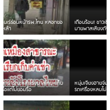
เดือนร้อน! ชาวเชียงรายบ่นรถ Isuzu สีขาวซิ่ง
บายพาสเสียงดังสร้างความรำคาญ
หนุ่มเจียงฮายจ่ม พบถังน้ำดื่มตกกลางถนน
รถเครื่องหลบไม่ทันล้มบาดเจ็บ