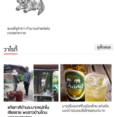
แมงสี่หูห้าตา ตำนานเก่าแก่แห่ง
ดอยเขาควาย
วาไรตี้
ดูทั้งหมด
มาดูเรื่องปกติในเมืองไทย แต่ฝรั่ง
แก๊งทาสีบ้านระบาดหนักใน
มองว่ามันอเมซิ่งไทยแลนด์มาก
เชียงราย พบชาวบ้านโดน