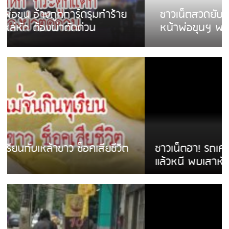
ชาวเน็ตสวดยับ! พบพม่าเร่ขายพวงมาลัย
หน้าพ่อขุนฯ พอไม่ซื้อเดินตาม
ชาวเน็ตฮา! รถเครื่องแม่สายชนป้ายร้านโลงศพ
แล้วหนี พบเสาหัก เบรคหัก หวิดได้ใช้บริการ