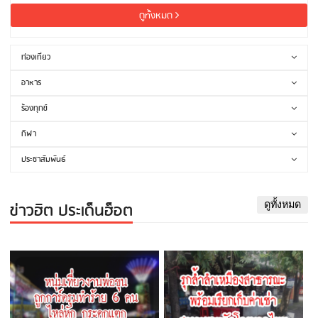
ดูทั้งหมด
ท่องเที่ยว
อาหาร
ร้องทุกข์
กีฬา
ประชาสัมพันธ์
ข่าวฮิต ประเด็นฮ็อต
ดูทั้งหมด