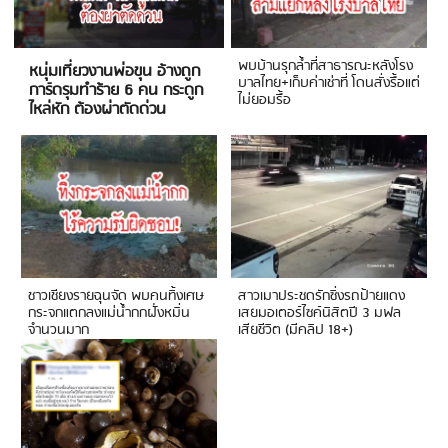
พบบ้านรุกล้ำที่สาธารณะหลังโรง
หนุ่มเที่ยวงานพ่อขุน อ้างถูก
บาลไทย+เก็บค่าเช่าที่ โดนสั่งรื้อแต่
การ์ดรุมทำร้าย 6 คน กระดูก
ไม่ยอมรื้อ
ไหล่หัก ต้องผ่าตัดด่วน
ชาวเชียงรายฉุนจัด พบคนทิ้งเศษ
สาวเมาประชดรักซิ่งรถป้ายแดง
กระจกแตกลงแม่น้ำกกฝั่งหมิ่น
เสยมอเตอร์ไซค์นิสิตปี 3 มฟล
จำนวนมาก
เสียชีวิต (มีคลิป 18+)