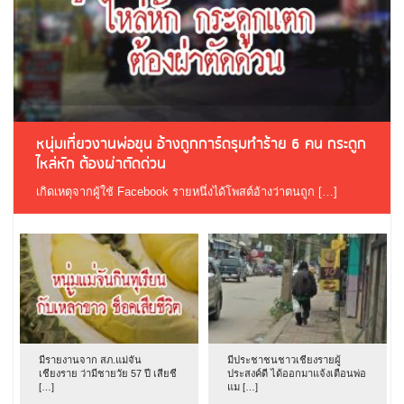
หนุ่มเที่ยวงานพ่อขุน อ้างถูกการ์ดรุมทำร้าย 6 คน กระดูก
ไหล่หัก ต้องผ่าตัดด่วน
เกิดเหตุจากผู้ใช้ Facebook รายหนึ่งได้โพสต์อ้างว่าตนถูก […]
มีรายงานจาก สภ.แม่จัน
มีประชาชนชาวเชียงรายผู้
เชียงราย ว่ามีชายวัย 57 ปี เสียชี
ประสงค์ดี ได้ออกมาแจ้งเตือนพ่อ
[…]
แม […]