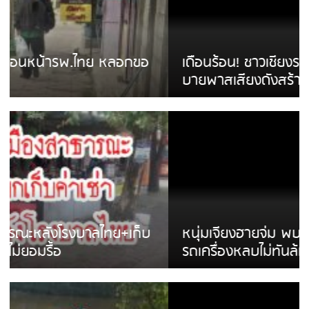
เดือนร้อน! ชาวเชียงรายบ่นรถ Isuzu สีขาวซิ่ง
บายพาสเสียงดังสร้างความรำคาญ
หนุ่มเจียงฮายจ่ม พบถังน้ำดื่มตกกลางถนน
รถเครื่องหลบไม่ทันล้มบาดเจ็บ