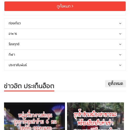
ดูทั้งหมด
ท่องเที่ยว
อาหาร
ร้องทุกข์
กีฬา
ประชาสัมพันธ์
ข่าวฮิต ประเด็นฮ็อต
ดูทั้งหมด