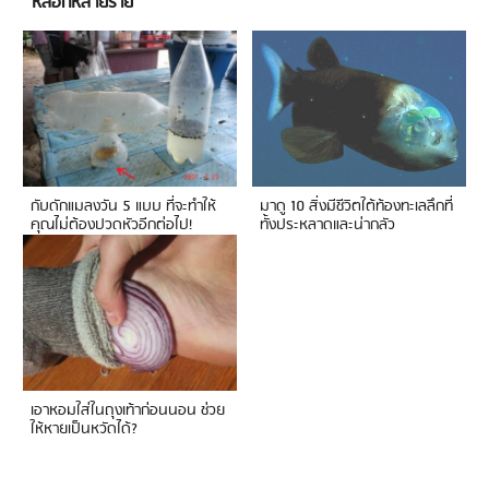
หลอกหลายราย
กับดักแมลงวัน 5 แบบ ที่จะทำให้
มาดู 10 สิ่งมีชีวิตใต้ท้องทะเลลึกที่
คุณไม่ต้องปวดหัวอีกต่อไป!
ทั้งประหลาดและน่ากลัว
เอาหอมใส่ในถุงเท้าก่อนนอน ช่วย
ให้หายเป็นหวัดได้?