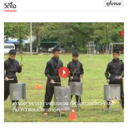
วิดีโอ
ดูทั้งหมด
สุดเจ๋ง! รร.อนุบาลเชียงของ ตีหม้อก๋วยเตี๋ยว-ถังไอ
ติม คว้าแชมป์โยธวาธิต