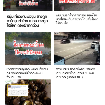
พบบ้านรุกล้ำที่สาธารณะหลังโรง
หนุ่มเที่ยวงานพ่อขุน อ้างถูก
บาลไทย+เก็บค่าเช่าที่ โดนสั่งรื้อแต่
การ์ดรุมทำร้าย 6 คน กระดูก
ไม่ยอมรื้อ
ไหล่หัก ต้องผ่าตัดด่วน
ชาวเชียงรายฉุนจัด พบคนทิ้งเศษ
สาวเมาประชดรักซิ่งรถป้ายแดง
กระจกแตกลงแม่น้ำกกฝั่งหมิ่น
เสยมอเตอร์ไซค์นิสิตปี 3 มฟล
จำนวนมาก
เสียชีวิต (มีคลิป 18+)