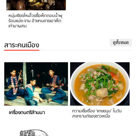
หนุ่มเชียงใหม่โวยซื้อเห็ดถอบน้ำพุ
ร้อนแม่ขะจาน อ้างคนขายเอาเห็ด
เก่ามาผสม
สาระคนเมือง
ดูทั้งหมด
ความเชื่อเรื่อง ‘แกงขนุน’ ในวัน
เครื่องดนตรีล้านนา
สงกรานต์ของชาวเหนือ