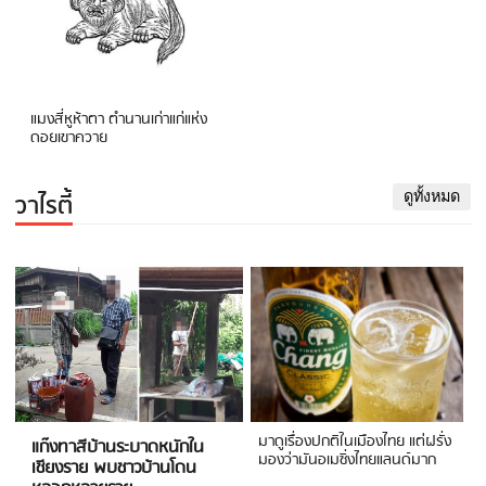
แมงสี่หูห้าตา ตำนานเก่าแก่แห่ง
ดอยเขาควาย
วาไรตี้
ดูทั้งหมด
มาดูเรื่องปกติในเมืองไทย แต่ฝรั่ง
แก๊งทาสีบ้านระบาดหนักใน
มองว่ามันอเมซิ่งไทยแลนด์มาก
เชียงราย พบชาวบ้านโดน