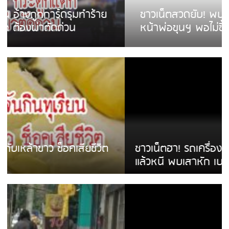
ชาวเน็ตสวดยับ! พบพม่าเร่ขายพวงมาลัย
หน้าพ่อขุนฯ พอไม่ซื้อเดินตาม
ชาวเน็ตฮา! รถเครื่องแม่สายชนป้ายร้านโลงศพ
แล้วหนี พบเสาหัก เบรคหัก หวิดได้ใช้บริการ