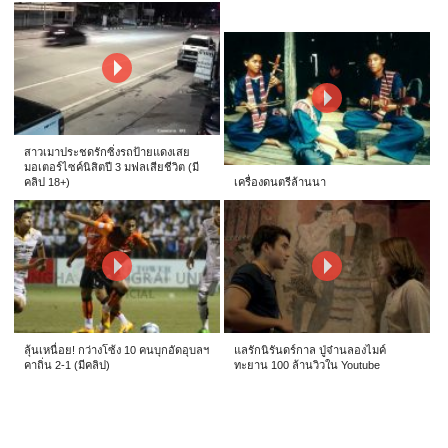
สาวเมาประชดรักซิ่งรถป้ายแดงเสย
มอเตอร์ไซค์นิสิตปี 3 มฟลเสียชีวิต (มี
คลิป 18+)
เครื่องดนตรีล้านนา
ลุ้นเหนื่อย! กว่างโซ้ง 10 คนบุกอัดอุบลฯ
แลรักนิรันดร์กาล ปู่จ๋านลองไมค์
คาถิ่น 2-1 (มีคลิป)
ทะยาน 100 ล้านวิวใน Youtube