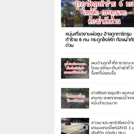
หนุ่มเที่ยวงานพ่อขุน อ้างถูกการ์ดรุม
ทำร้าย 6 คน กระดูกไหล่หัก ต้องผ่าตั
ด่วน
พบบ้านรุกล้ำที่สาธารณะห
โรงบาลไทย+เก็บค่าเช่าที่ โ
รื้อแต่ไม่ยอมรื้อ
ชาวเชียงรายฉุนจัด พบคนท
เศษกระจกแตกลงแม่น้ำกกฝ
หมิ่นจำนวนมาก
สาวเมาประชดรักซิ่งรถป้า
เสยมอเตอร์ไซค์นิสิตปี 3
เสียชีวิต (มีคลิป 18+)