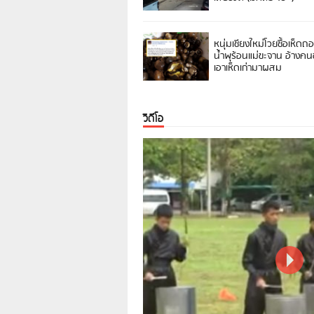
หนุ่มเชียงใหม่โวยซื้อเห็ดถ
น้ำพุร้อนแม่ขะจาน อ้างค
เอาเห็ดเก่ามาผสม
วิดีโอ