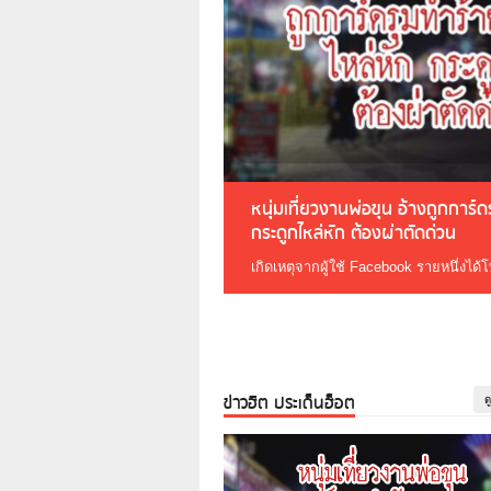
หนุ่มเที่ยวงานพ่อขุน อ้างถูกการ์
กระดูกไหล่หัก ต้องผ่าตัดด่วน
เกิดเหตุจากผู้ใช้ Facebook รายหนึ่งได้
ข่าวฮิต ประเด็นฮ็อต
ด