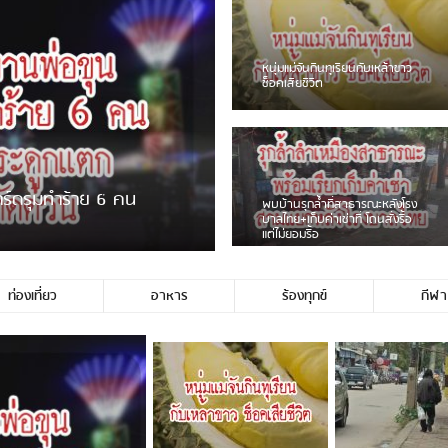
ชาวเน็ตฮา! รถเครื่องแม่สายชน
ป้ายร้านโลงศพแล้วหนี พบเสาหัก
เบรคหัก หวิดได้ใช้บริการ
ายพวงมาลัยหน้าพ่อขุนฯ
หนุ่มเจียงฮายจ่ม พบถังน้ำดื่มตก
กลางถนน รถเครื่องหลบไม่ทันล้ม
บาดเจ็บ
ท่องเที่ยว
อาหาร
ร้องทุกข์
กีฬา
่ประชาชนชาวเชียงร […]