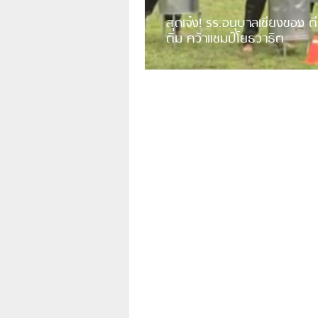
สุดเจ๋ง! รร.อนุบาลเชียงของ ตี
ติม คว้าแชมป์โยธวาธิต
มีการเปิดเผยคลิปวิดีโอของวงโยธวาธิต