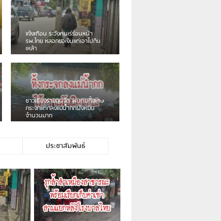
เดือนร้อน! ชาวเชียงรายบ่นรถ
Isuzu สีขาวซิ่งบายพาสเสียงดัง
สร้างความรำคาญ
ชาวผาลั้ง โวย ไร้หน่วยงานดูแล
ดินสไลด์ ต้องจัดการกันเอง
ประชาสัมพันธ์