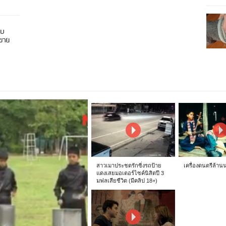
อบ
นขาย
สาวเมาประชดรักซิ่งรถป้าย
เครื่องดนตรีล้าน
แดงเสยมอเตอร์ไซค์นิสิตปี 3
มฟลเสียชีวิต (มีคลิป 18+)