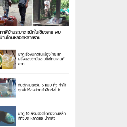
งทาสีบ้านระบาดหนักในเชียงราย พบ
วบ้านโดนหลอกหลายราย
มาดูเรื่องปกติในเมืองไทย แต่
ฝรั่งมองว่ามันอเมซิ่งไทยแลนด์
มาก
กับดักแมลงวัน 5 แบบ ที่จะทำให้
คุณไม่ต้องปวดหัวอีกต่อไป!
มาดู 10 สิ่งมีชีวิตใต้ท้องทะเลลึก
ที่ทั้งประหลาดและน่ากลัว