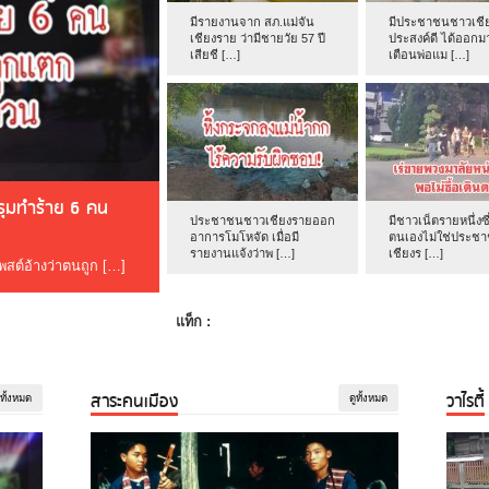
มีรายงานจาก สภ.แม่จัน
มีประชาชนชาวเชีย
เชียงราย ว่ามีชายวัย 57 ปี
ประสงค์ดี ได้ออกม
เสียชี […]
เตือนพ่อแม […]
ดรุมทำร้าย 6 คน
ประชาชนชาวเชียงรายออก
มีชาวเน็ตรายหนึ่งซึ
อาการโมโหจัด เมื่อมี
ตนเองไม่ใช่ประช
รายงานแจ้งว่าพ […]
เชียงร […]
โพสต์อ้างว่าตนถูก […]
แท็ก :
สาระคนเมือง
วาไรตี้
ูทั้งหมด
ดูทั้งหมด