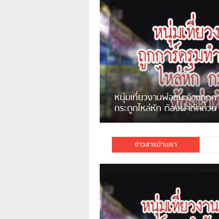
ชาวเน็ตสวดยับ! พบพม่าเร่ข
พอไม่ซื้อเดินตาม
ข่าวสารบ้านเรา
มีชาวเน็ตรายหนึ่งซึ่งแจ้งว่าตนเองไม่ใช