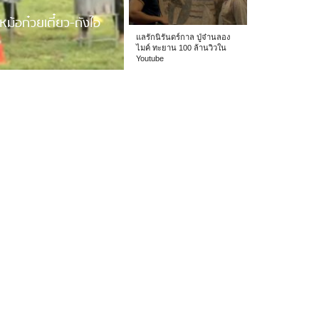
หม้อก๋วยเตี๋ยว-ถังไอ
แลรักนิรันดร์กาล ปู่จ๋านลอง
ไมค์ ทะยาน 100 ล้านวิวใน
Youtube
 รร.อนุบาลเชียง […]