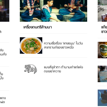
เครื่องดนตรีล้านนา
แก๊
ด
ชา
ความเชื่อเรื่อง ‘แกงขนุน’ ในวัน
สงกรานต์ของชาวเหนือ
ลัง
ดนสั่ง
แมงสี่หูห้าตา ตำนานเก่าแก่แห่ง
ดอยเขาควาย
ิ้ง
ั่ง
ยแดง
 มฟล