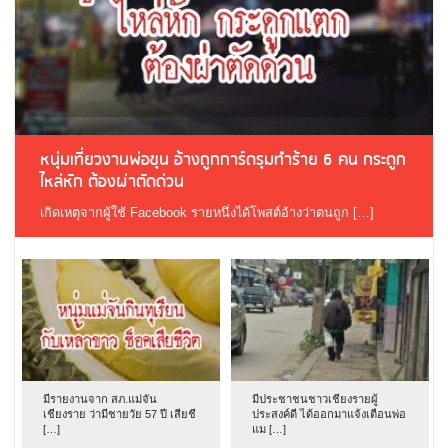
หนุ่มเที่ยวงานพ่อขุน อ้างถูกการ์ดรุมทำร้าย 6 คน กระดูก
ไหล่หัก ต้องผ่าตัดด่วน
เกิดเหตุจากผู้ใช้ Facebook รายหนึ่งได้โพสต์อ้างว่าตนถูก […]
มีรายงานจาก สภ.แม่จัน
มีประชาชนชาวเชียงรายผู้
เชียงราย ว่ามีชายวัย 57 ปี เสียชี
ประสงค์ดี ได้ออกมาแจ้งเตือนพ่อ
[…]
แม […]