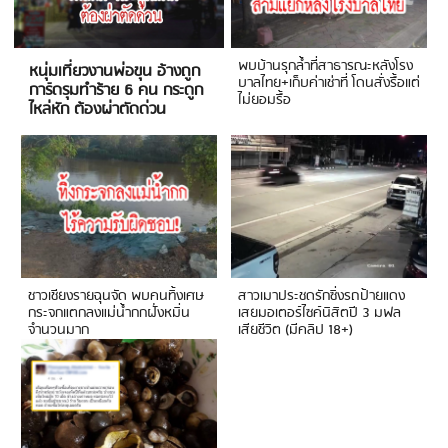
พบบ้านรุกล้ำที่สาธารณะหลังโรง
หนุ่มเที่ยวงานพ่อขุน อ้างถูก
บาลไทย+เก็บค่าเช่าที่ โดนสั่งรื้อแต่
การ์ดรุมทำร้าย 6 คน กระดูก
ไม่ยอมรื้อ
ไหล่หัก ต้องผ่าตัดด่วน
ชาวเชียงรายฉุนจัด พบคนทิ้งเศษ
สาวเมาประชดรักซิ่งรถป้ายแดง
กระจกแตกลงแม่น้ำกกฝั่งหมิ่น
เสยมอเตอร์ไซค์นิสิตปี 3 มฟล
จำนวนมาก
เสียชีวิต (มีคลิป 18+)