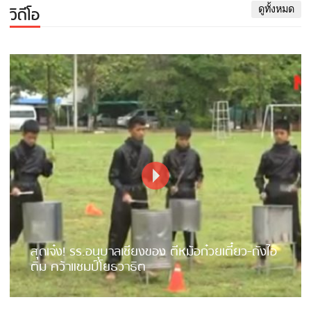
วิดีโอ
ดูทั้งหมด
สุดเจ๋ง! รร.อนุบาลเชียงของ ตีหม้อก๋วยเตี๋ยว-ถังไอ
ติม คว้าแชมป์โยธวาธิต