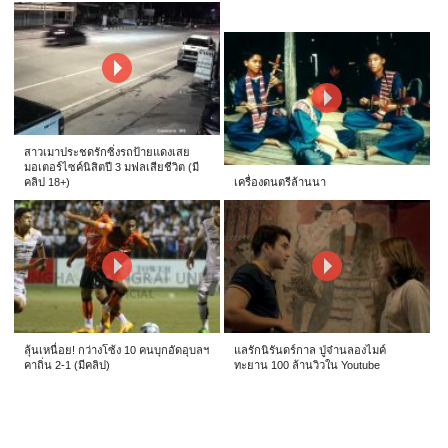
สาวเมาประชดรักซิ่งรถป้ายแดงเสย
มอเตอร์ไซค์นิสิตปี 3 มฟลเสียชีวิต (มี
คลิป 18+)
เครื่องดนตรีล้านนา
ลุ้นเหนื่อย! กว่างโซ้ง 10 คนบุกอัดอุบลฯ
แลรักนิรันดร์กาล ปู่จ๋านลองไมค์
คาถิ่น 2-1 (มีคลิป)
ทะยาน 100 ล้านวิวใน Youtube