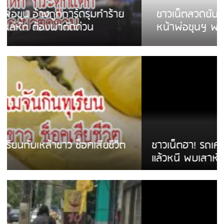
ชาวเน็ตสวดยับ! พบพม่าเร่ขายพวงมาลัย
หน้าพ่อขุนฯ พอไม่ซื้อเดินตาม
ชาวเน็ตฮา! รถเครื่องแม่สายชนป้ายร้านโลงศพ
แล้วหนี พบเสาหัก เบรคหัก หวิดได้ใช้บริการ