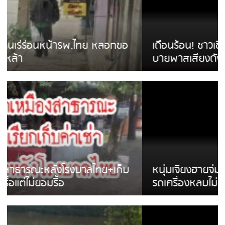
เดือนร้อน! ชาวเชียงรายบ่นรถ Isuzu สีขาวซิ่ง
บายพาสเสียงดังสร้างความรำคาญ
หนุ่มเจียงฮายจ่ม พบถังน้ำดื่มตกกลางถนน
รถเครื่องหลบไม่ทันล้มบาดเจ็บ