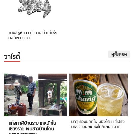
แมงสี่หูห้าตา ตำนานเก่าแก่แห่ง
ดอยเขาควาย
วาไรตี้
ดูทั้งหมด
มาดูเรื่องปกติในเมืองไทย แต่ฝรั่ง
แก๊งทาสีบ้านระบาดหนักใน
มองว่ามันอเมซิ่งไทยแลนด์มาก
เชียงราย พบชาวบ้านโดน