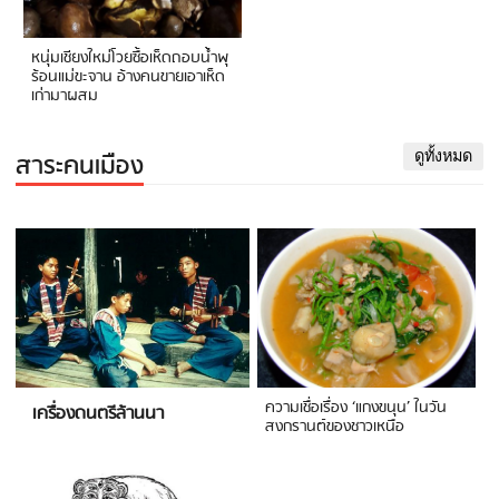
หนุ่มเชียงใหม่โวยซื้อเห็ดถอบน้ำพุ
ร้อนแม่ขะจาน อ้างคนขายเอาเห็ด
เก่ามาผสม
สาระคนเมือง
ดูทั้งหมด
ความเชื่อเรื่อง ‘แกงขนุน’ ในวัน
เครื่องดนตรีล้านนา
สงกรานต์ของชาวเหนือ