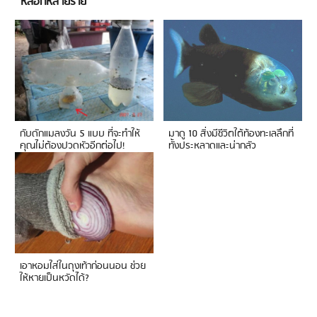
หลอกหลายราย
กับดักแมลงวัน 5 แบบ ที่จะทำให้
มาดู 10 สิ่งมีชีวิตใต้ท้องทะเลลึกที่
คุณไม่ต้องปวดหัวอีกต่อไป!
ทั้งประหลาดและน่ากลัว
เอาหอมใส่ในถุงเท้าก่อนนอน ช่วย
ให้หายเป็นหวัดได้?