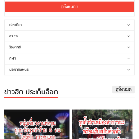
ดูทั้งหมด
ท่องเที่ยว
อาหาร
ร้องทุกข์
กีฬา
ประชาสัมพันธ์
ข่าวฮิต ประเด็นฮ็อต
ดูทั้งหมด