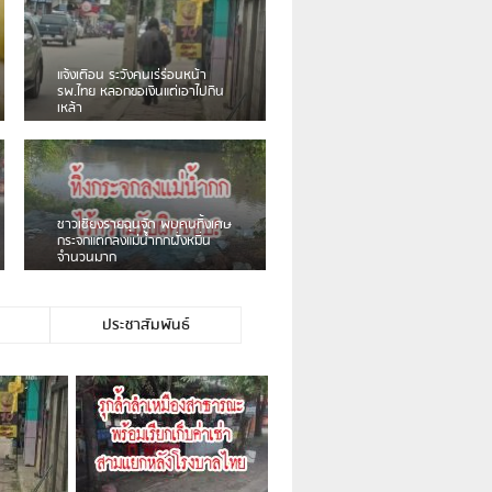
ชาวเน็ตฮา! รถเครื่องแม่สายชน
ป้ายร้านโลงศพแล้วหนี พบเสาหัก
เบรคหัก หวิดได้ใช้บริการ
่ขายพวงมาลัยหน้าพ่อขุนฯ
หนุ่มเจียงฮายจ่ม พบถังน้ำดื่มตก
กลางถนน รถเครื่องหลบไม่ทันล้ม
บาดเจ็บ
ประชาสัมพันธ์
ม่ใช่ประชาชนชาวเชียงร […]