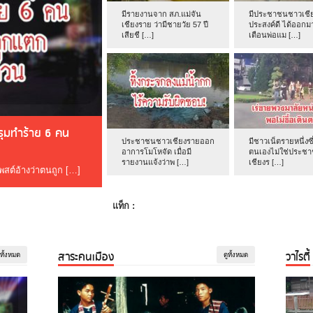
มีรายงานจาก สภ.แม่จัน
มีประชาชนชาวเชีย
เชียงราย ว่ามีชายวัย 57 ปี
ประสงค์ดี ได้ออกม
เสียชี […]
เตือนพ่อแม […]
ดรุมทำร้าย 6 คน
ประชาชนชาวเชียงรายออก
มีชาวเน็ตรายหนึ่งซึ
อาการโมโหจัด เมื่อมี
ตนเองไม่ใช่ประช
รายงานแจ้งว่าพ […]
เชียงร […]
โพสต์อ้างว่าตนถูก […]
แท็ก :
สาระคนเมือง
วาไรตี้
ูทั้งหมด
ดูทั้งหมด