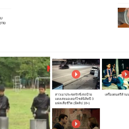
อบ
นขาย
สาวเมาประชดรักซิ่งรถป้าย
เครื่องดนตรีล้าน
แดงเสยมอเตอร์ไซค์นิสิตปี 3
มฟลเสียชีวิต (มีคลิป 18+)