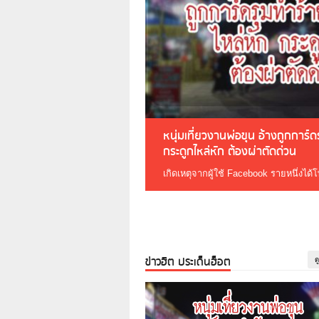
หนุ่มเที่ยวงานพ่อขุน อ้างถูกการ์
กระดูกไหล่หัก ต้องผ่าตัดด่วน
เกิดเหตุจากผู้ใช้ Facebook รายหนึ่งได้
ข่าวฮิต ประเด็นฮ็อต
ด