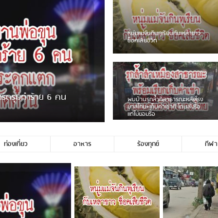
แจ้งเตือน ระวังคนเร่ร่อนหน้า
รพ.ไทย หลอกขอเงินแต่เอาไปกิน
เหล้า
ชาวเน็ตสวดยับ! พบพม่าเร
ชาวเชียงรายฉุนจัด พบคนทิ้งเศษ
พอไม่ซื้อเดินตาม
กระจกแตกลงแม่น้ำกกฝั่งหมิ่น
จำนวนมาก
ท่องเที่ยว
อาหาร
ร้องทุกข์
กีฬา
มีชาวเน็ตรายหนึ่งซึ่งแจ้งว่าตนเองไ