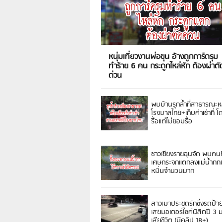
หนุ่มเที่ยวงานพ่อขุน อ้างถูกการ์ดรุม
ทำร้าย 6 คน กระดูกไหล่หัก ต้องผ่าตั
ด่วน
พบบ้านรุกล้ำที่สาธารณะห
โรงบาลไทย+เก็บค่าเช่าที่ โ
รื้อแต่ไม่ยอมรื้อ
ชาวเชียงรายฉุนจัด พบคนท
เศษกระจกแตกลงแม่น้ำกกฝ
หมิ่นจำนวนมาก
สาวเมาประชดรักซิ่งรถป้า
เสยมอเตอร์ไซค์นิสิตปี 3
เสียชีวิต (มีคลิป 18+)