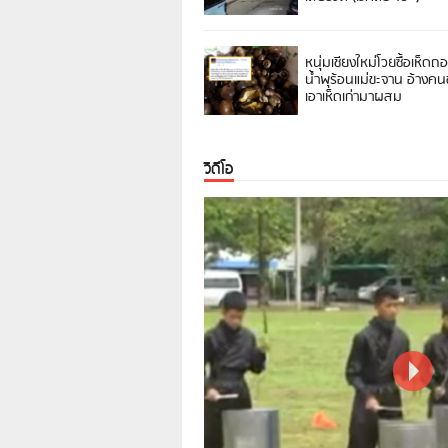
หนุ่มเชียงใหม่โวยซื้อเห็ดถ
น้ำพุร้อนแม่ขะจาน อ้างค
เอาเห็ดเก่ามาผสม
วิดีโอ