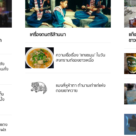
เครื่องดนตรีล้านนา
แก๊
ด
ชา
ความเชื่อเรื่อง ‘แกงขนุน’ ในวัน
สงกรานต์ของชาวเหนือ
ลัง
ดนสั่ง
แมงสี่หูห้าตา ตำนานเก่าแก่แห่ง
ดอยเขาควาย
ิ้ง
ั่ง
ยแดง
 มฟล