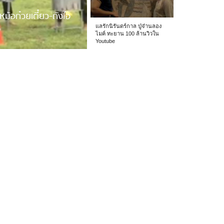
หม้อก๋วยเตี๋ยว-ถังไอ
แลรักนิรันดร์กาล ปู่จ๋านลอง
ไมค์ ทะยาน 100 ล้านวิวใน
Youtube
 รร.อนุบาลเชียง […]