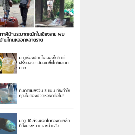
งทาสีบ้านระบาดหนักในเชียงราย พบ
วบ้านโดนหลอกหลายราย
มาดูเรื่องปกติในเมืองไทย แต่
ฝรั่งมองว่ามันอเมซิ่งไทยแลนด์
มาก
กับดักแมลงวัน 5 แบบ ที่จะทำให้
คุณไม่ต้องปวดหัวอีกต่อไป!
มาดู 10 สิ่งมีชีวิตใต้ท้องทะเลลึก
ที่ทั้งประหลาดและน่ากลัว