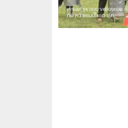
สุดเจ๋ง! รร.อนุบาลเชียงของ ตี
ติม คว้าแชมป์โยธวาธิต
มีการเปิดเผยคลิปวิดีโอของวงโยธวาธิต