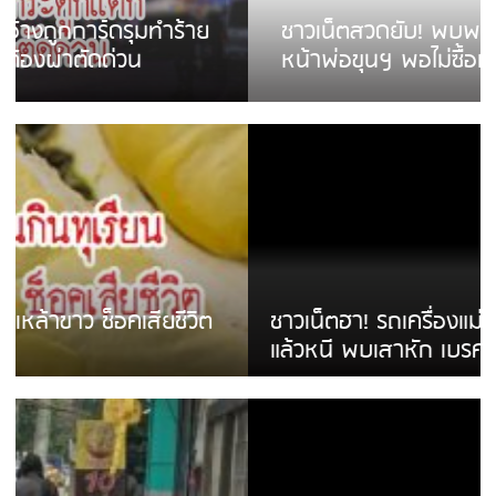
ชาวเน็ตสวดยับ! พบพม่าเร่ขายพวงมาลัย
หน้าพ่อขุนฯ พอไม่ซื้อเดินตาม
ชาวเน็ตฮา! รถเครื่องแม่สายชนป้ายร้านโลงศพ
แล้วหนี พบเสาหัก เบรคหัก หวิดได้ใช้บริการ