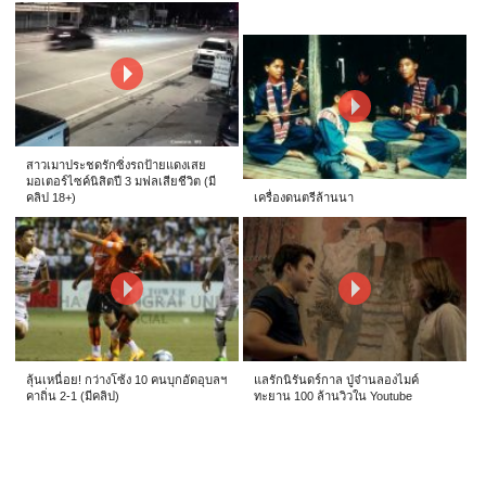
สาวเมาประชดรักซิ่งรถป้ายแดงเสย
มอเตอร์ไซค์นิสิตปี 3 มฟลเสียชีวิต (มี
คลิป 18+)
เครื่องดนตรีล้านนา
ลุ้นเหนื่อย! กว่างโซ้ง 10 คนบุกอัดอุบลฯ
แลรักนิรันดร์กาล ปู่จ๋านลองไมค์
คาถิ่น 2-1 (มีคลิป)
ทะยาน 100 ล้านวิวใน Youtube