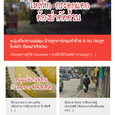
หนุ่มเที่ยวงานพ่อขุน อ้างถูกการ์ดรุมทำร้าย 6 คน กระดูก
ไหล่หัก ต้องผ่าตัดด่วน
เกิดเหตุจากผู้ใช้ Facebook รายหนึ่งได้โพสต์อ้างว่าตนถูก […]
มีรายงานจาก สภ.แม่จัน
มีประชาชนชาวเชียงรายผู้
เชียงราย ว่ามีชายวัย 57 ปี เสียชี
ประสงค์ดี ได้ออกมาแจ้งเตือนพ่อ
[…]
แม […]