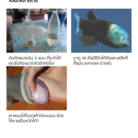
หลอกหลายราย
กับดักแมลงวัน 5 แบบ ที่จะทำให้
มาดู 10 สิ่งมีชีวิตใต้ท้องทะเลลึกที่
คุณไม่ต้องปวดหัวอีกต่อไป!
ทั้งประหลาดและน่ากลัว
เอาหอมใส่ในถุงเท้าก่อนนอน ช่วย
ให้หายเป็นหวัดได้?