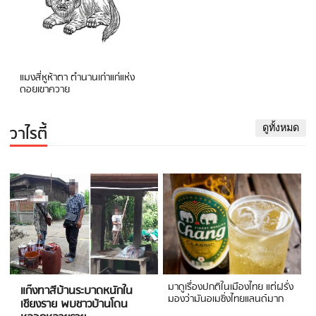
แมงสี่หูห้าตา ตำนานเก่าแก่แห่ง
ดอยเขาควาย
วาไรตี้
ดูทั้งหมด
มาดูเรื่องปกติในเมืองไทย แต่ฝรั่ง
แก๊งทาสีบ้านระบาดหนักใน
มองว่ามันอเมซิ่งไทยแลนด์มาก
เชียงราย พบชาวบ้านโดน