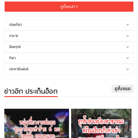
ดูทั้งหมด
ท่องเที่ยว
อาหาร
ร้องทุกข์
กีฬา
ประชาสัมพันธ์
ข่าวฮิต ประเด็นฮ็อต
ดูทั้งหมด