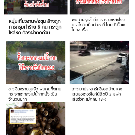
พบบ้านรุกล้ำที่สาธารณะหลังโรง
หนุ่มเที่ยวงานพ่อขุน อ้างถูก
บาลไทย+เก็บค่าเช่าที่ โดนสั่งรื้อแต่
การ์ดรุมทำร้าย 6 คน กระดูก
ไม่ยอมรื้อ
ไหล่หัก ต้องผ่าตัดด่วน
ชาวเชียงรายฉุนจัด พบคนทิ้งเศษ
สาวเมาประชดรักซิ่งรถป้ายแดง
กระจกแตกลงแม่น้ำกกฝั่งหมิ่น
เสยมอเตอร์ไซค์นิสิตปี 3 มฟล
จำนวนมาก
เสียชีวิต (มีคลิป 18+)