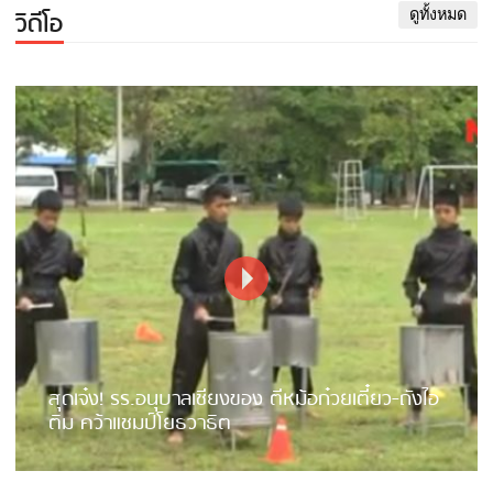
วิดีโอ
ดูทั้งหมด
สุดเจ๋ง! รร.อนุบาลเชียงของ ตีหม้อก๋วยเตี๋ยว-ถังไอ
ติม คว้าแชมป์โยธวาธิต