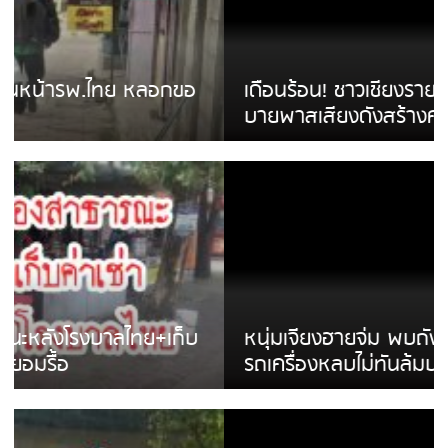
เดือนร้อน! ชาวเชียงรายบ่นรถ Isuzu สีขาวซิ่ง
บายพาสเสียงดังสร้างความรำคาญ
หนุ่มเจียงฮายจ่ม พบถังน้ำดื่มตกกลางถนน
รถเครื่องหลบไม่ทันล้มบาดเจ็บ