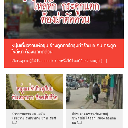
หนุ่มเที่ยวงานพ่อขุน อ้างถูกการ์ดรุมทำร้าย 6 คน กระดูก
ไหล่หัก ต้องผ่าตัดด่วน
เกิดเหตุจากผู้ใช้ Facebook รายหนึ่งได้โพสต์อ้างว่าตนถูก […]
มีรายงานจาก สภ.แม่จัน
มีประชาชนชาวเชียงรายผู้
เชียงราย ว่ามีชายวัย 57 ปี เสียชี
ประสงค์ดี ได้ออกมาแจ้งเตือนพ่อ
[…]
แม […]