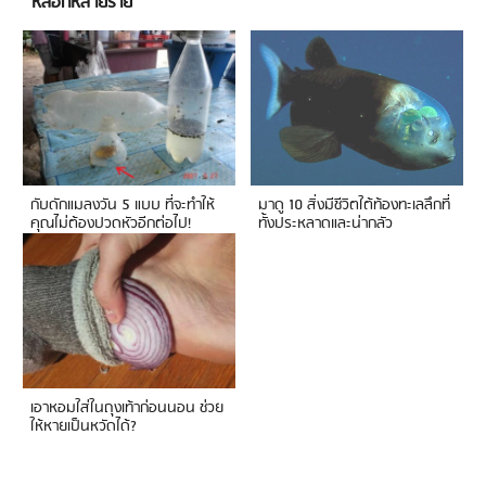
หลอกหลายราย
กับดักแมลงวัน 5 แบบ ที่จะทำให้
มาดู 10 สิ่งมีชีวิตใต้ท้องทะเลลึกที่
คุณไม่ต้องปวดหัวอีกต่อไป!
ทั้งประหลาดและน่ากลัว
เอาหอมใส่ในถุงเท้าก่อนนอน ช่วย
ให้หายเป็นหวัดได้?