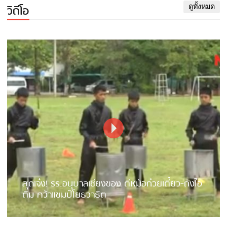
วิดีโอ
ดูทั้งหมด
สุดเจ๋ง! รร.อนุบาลเชียงของ ตีหม้อก๋วยเตี๋ยว-ถังไอ
ติม คว้าแชมป์โยธวาธิต