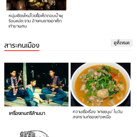
หนุ่มเชียงใหม่โวยซื้อเห็ดถอบน้ำพุ
ร้อนแม่ขะจาน อ้างคนขายเอาเห็ด
เก่ามาผสม
สาระคนเมือง
ดูทั้งหมด
ความเชื่อเรื่อง ‘แกงขนุน’ ในวัน
เครื่องดนตรีล้านนา
สงกรานต์ของชาวเหนือ