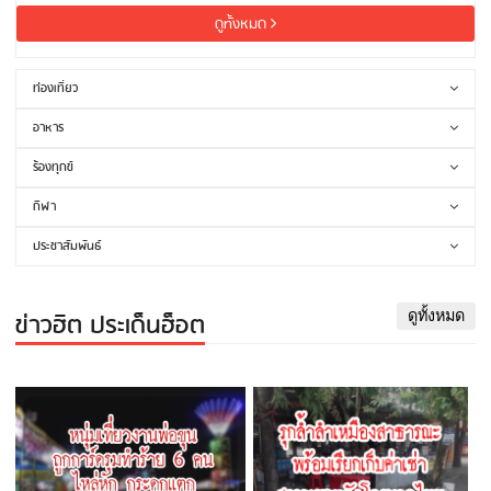
ดูทั้งหมด
ท่องเที่ยว
อาหาร
ร้องทุกข์
กีฬา
ประชาสัมพันธ์
ข่าวฮิต ประเด็นฮ็อต
ดูทั้งหมด