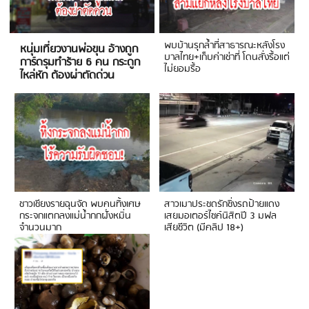
พบบ้านรุกล้ำที่สาธารณะหลังโรง
หนุ่มเที่ยวงานพ่อขุน อ้างถูก
บาลไทย+เก็บค่าเช่าที่ โดนสั่งรื้อแต่
การ์ดรุมทำร้าย 6 คน กระดูก
ไม่ยอมรื้อ
ไหล่หัก ต้องผ่าตัดด่วน
ชาวเชียงรายฉุนจัด พบคนทิ้งเศษ
สาวเมาประชดรักซิ่งรถป้ายแดง
กระจกแตกลงแม่น้ำกกฝั่งหมิ่น
เสยมอเตอร์ไซค์นิสิตปี 3 มฟล
จำนวนมาก
เสียชีวิต (มีคลิป 18+)