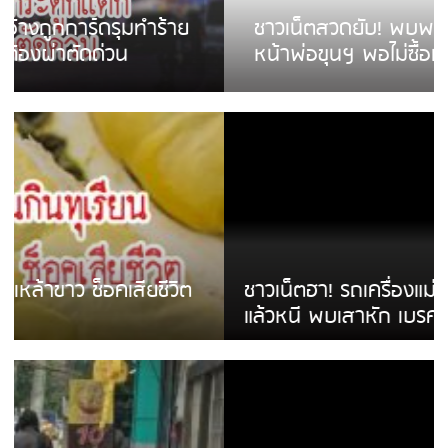
ชาวเน็ตสวดยับ! พบพม่าเร่ขายพวงมาลัย
หน้าพ่อขุนฯ พอไม่ซื้อเดินตาม
ชาวเน็ตฮา! รถเครื่องแม่สายชนป้ายร้านโลงศพ
แล้วหนี พบเสาหัก เบรคหัก หวิดได้ใช้บริการ