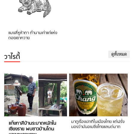
แมงสี่หูห้าตา ตำนานเก่าแก่แห่ง
ดอยเขาควาย
วาไรตี้
ดูทั้งหมด
มาดูเรื่องปกติในเมืองไทย แต่ฝรั่ง
แก๊งทาสีบ้านระบาดหนักใน
มองว่ามันอเมซิ่งไทยแลนด์มาก
เชียงราย พบชาวบ้านโดน