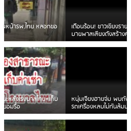
เดือนร้อน! ชาวเชียงรายบ่นรถ Isuzu สีขาวซิ่ง
บายพาสเสียงดังสร้างความรำคาญ
หนุ่มเจียงฮายจ่ม พบถังน้ำดื่มตกกลางถนน
รถเครื่องหลบไม่ทันล้มบาดเจ็บ