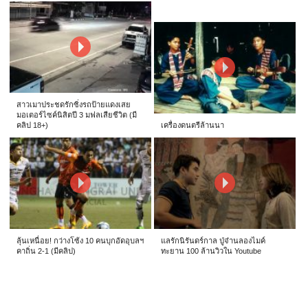
สาวเมาประชดรักซิ่งรถป้ายแดงเสย
มอเตอร์ไซค์นิสิตปี 3 มฟลเสียชีวิต (มี
คลิป 18+)
เครื่องดนตรีล้านนา
ลุ้นเหนื่อย! กว่างโซ้ง 10 คนบุกอัดอุบลฯ
แลรักนิรันดร์กาล ปู่จ๋านลองไมค์
คาถิ่น 2-1 (มีคลิป)
ทะยาน 100 ล้านวิวใน Youtube