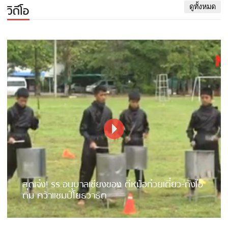
วิดีโอ
ดูทั้งหมด
สุดเจ๋ง! รร.อนุบาลเชียงของ ตีหม้อก๋วยเตี๋ยว-ถังไอ
ติม คว้าแชมป์โยธวาธิต