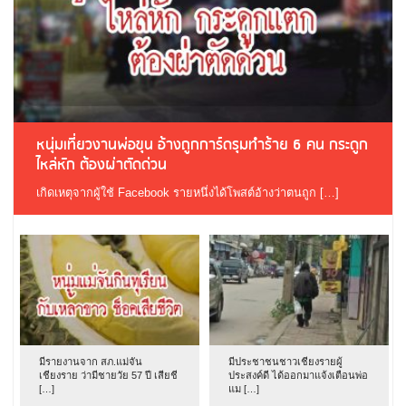
หนุ่มเที่ยวงานพ่อขุน อ้างถูกการ์ดรุมทำร้าย 6 คน กระดูก
ไหล่หัก ต้องผ่าตัดด่วน
เกิดเหตุจากผู้ใช้ Facebook รายหนึ่งได้โพสต์อ้างว่าตนถูก […]
มีรายงานจาก สภ.แม่จัน
มีประชาชนชาวเชียงรายผู้
เชียงราย ว่ามีชายวัย 57 ปี เสียชี
ประสงค์ดี ได้ออกมาแจ้งเตือนพ่อ
[…]
แม […]