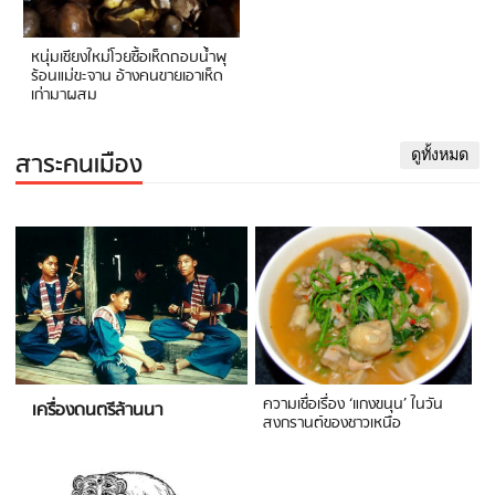
หนุ่มเชียงใหม่โวยซื้อเห็ดถอบน้ำพุ
ร้อนแม่ขะจาน อ้างคนขายเอาเห็ด
เก่ามาผสม
สาระคนเมือง
ดูทั้งหมด
ความเชื่อเรื่อง ‘แกงขนุน’ ในวัน
เครื่องดนตรีล้านนา
สงกรานต์ของชาวเหนือ