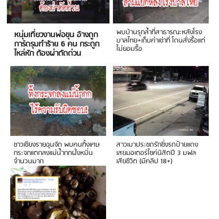
พบบ้านรุกล้ำที่สาธารณะหลังโรง
หนุ่มเที่ยวงานพ่อขุน อ้างถูก
บาลไทย+เก็บค่าเช่าที่ โดนสั่งรื้อแต่
การ์ดรุมทำร้าย 6 คน กระดูก
ไม่ยอมรื้อ
ไหล่หัก ต้องผ่าตัดด่วน
ชาวเชียงรายฉุนจัด พบคนทิ้งเศษ
สาวเมาประชดรักซิ่งรถป้ายแดง
กระจกแตกลงแม่น้ำกกฝั่งหมิ่น
เสยมอเตอร์ไซค์นิสิตปี 3 มฟล
จำนวนมาก
เสียชีวิต (มีคลิป 18+)