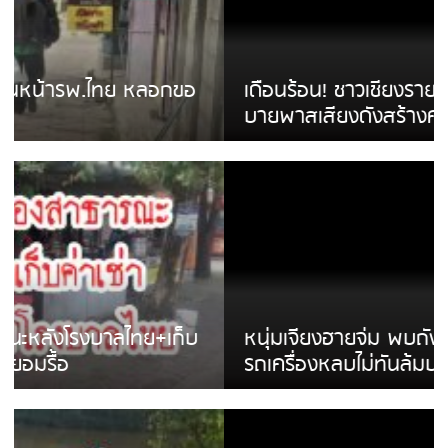
เดือนร้อน! ชาวเชียงรายบ่นรถ Isuzu สีขาวซิ่ง
บายพาสเสียงดังสร้างความรำคาญ
หนุ่มเจียงฮายจ่ม พบถังน้ำดื่มตกกลางถนน
รถเครื่องหลบไม่ทันล้มบาดเจ็บ