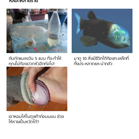
หลอกหลายราย
กับดักแมลงวัน 5 แบบ ที่จะทำให้
มาดู 10 สิ่งมีชีวิตใต้ท้องทะเลลึกที่
คุณไม่ต้องปวดหัวอีกต่อไป!
ทั้งประหลาดและน่ากลัว
เอาหอมใส่ในถุงเท้าก่อนนอน ช่วย
ให้หายเป็นหวัดได้?