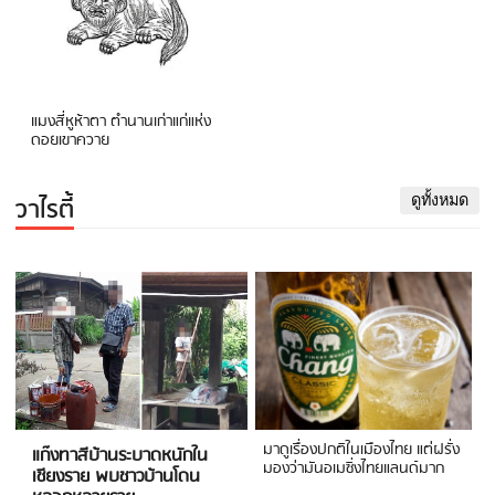
แมงสี่หูห้าตา ตำนานเก่าแก่แห่ง
ดอยเขาควาย
วาไรตี้
ดูทั้งหมด
มาดูเรื่องปกติในเมืองไทย แต่ฝรั่ง
แก๊งทาสีบ้านระบาดหนักใน
มองว่ามันอเมซิ่งไทยแลนด์มาก
เชียงราย พบชาวบ้านโดน