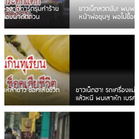
ชาวเน็ตสวดยับ! พบพม่าเร่ขายพวงมาลัย
หน้าพ่อขุนฯ พอไม่ซื้อเดินตาม
ชาวเน็ตฮา! รถเครื่องแม่สายชนป้ายร้านโลงศพ
แล้วหนี พบเสาหัก เบรคหัก หวิดได้ใช้บริการ