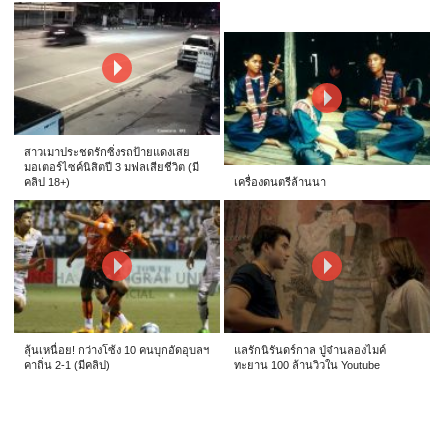
สาวเมาประชดรักซิ่งรถป้ายแดงเสย
มอเตอร์ไซค์นิสิตปี 3 มฟลเสียชีวิต (มี
คลิป 18+)
เครื่องดนตรีล้านนา
ลุ้นเหนื่อย! กว่างโซ้ง 10 คนบุกอัดอุบลฯ
แลรักนิรันดร์กาล ปู่จ๋านลองไมค์
คาถิ่น 2-1 (มีคลิป)
ทะยาน 100 ล้านวิวใน Youtube