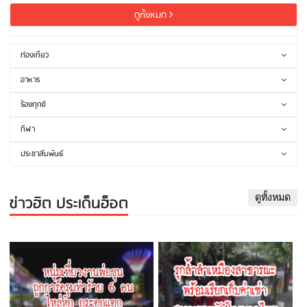
ดูทั้งหมด
ท่องเที่ยว
อาหาร
ร้องทุกข์
กีฬา
ประชาสัมพันธ์
ข่าวฮิต ประเด็นฮ็อต
ดูทั้งหมด