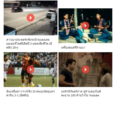
สาวเมาประชดรักซิ่งรถป้ายแดงเสย
มอเตอร์ไซค์นิสิตปี 3 มฟลเสียชีวิต (มี
คลิป 18+)
เครื่องดนตรีล้านนา
ลุ้นเหนื่อย! กว่างโซ้ง 10 คนบุกอัดอุบลฯ
แลรักนิรันดร์กาล ปู่จ๋านลองไมค์
คาถิ่น 2-1 (มีคลิป)
ทะยาน 100 ล้านวิวใน Youtube