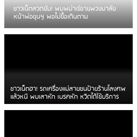
ชาวเน็ตสวดยับ! พบพม่าเร่ขายพวงมาลัย
หน้าพ่อขุนฯ พอไม่ซื้อเดินตาม
ชาวเน็ตฮา! รถเครื่องแม่สายชนป้ายร้านโลงศพ
แล้วหนี พบเสาหัก เบรคหัก หวิดได้ใช้บริการ