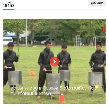
วิดีโอ
ดูทั้งหมด
สุดเจ๋ง! รร.อนุบาลเชียงของ ตีหม้อก๋วยเตี๋ยว-ถังไอ
ติม คว้าแชมป์โยธวาธิต