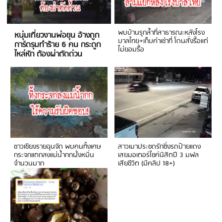
พบบ้านรุกล้ำที่สาธารณะหลังโรง
หนุ่มเที่ยวงานพ่อขุน อ้างถูก
บาลไทย+เก็บค่าเช่าที่ โดนสั่งรื้อแต่
การ์ดรุมทำร้าย 6 คน กระดูก
ไม่ยอมรื้อ
ไหล่หัก ต้องผ่าตัดด่วน
ชาวเชียงรายฉุนจัด พบคนทิ้งเศษ
สาวเมาประชดรักซิ่งรถป้ายแดง
กระจกแตกลงแม่น้ำกกฝั่งหมิ่น
เสยมอเตอร์ไซค์นิสิตปี 3 มฟล
จำนวนมาก
เสียชีวิต (มีคลิป 18+)