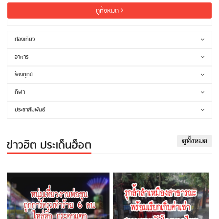
ดูทั้งหมด
ท่องเที่ยว
อาหาร
ร้องทุกข์
กีฬา
ประชาสัมพันธ์
ข่าวฮิต ประเด็นฮ็อต
ดูทั้งหมด