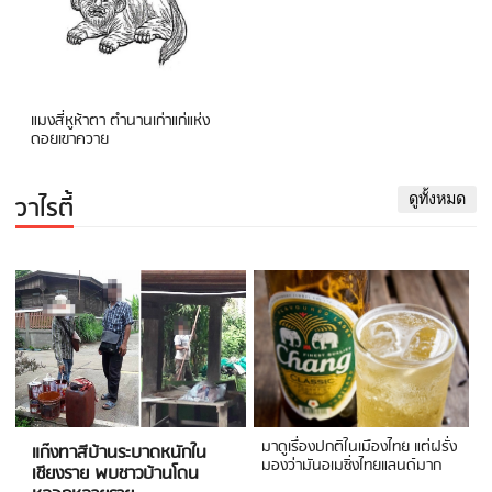
แมงสี่หูห้าตา ตำนานเก่าแก่แห่ง
ดอยเขาควาย
วาไรตี้
ดูทั้งหมด
มาดูเรื่องปกติในเมืองไทย แต่ฝรั่ง
แก๊งทาสีบ้านระบาดหนักใน
มองว่ามันอเมซิ่งไทยแลนด์มาก
เชียงราย พบชาวบ้านโดน