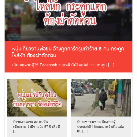
หนุ่มเที่ยวงานพ่อขุน อ้างถูกการ์ดรุมทำร้าย 6 คน กระดูก
ไหล่หัก ต้องผ่าตัดด่วน
เกิดเหตุจากผู้ใช้ Facebook รายหนึ่งได้โพสต์อ้างว่าตนถูก […]
มีรายงานจาก สภ.แม่จัน
มีประชาชนชาวเชียงรายผู้
เชียงราย ว่ามีชายวัย 57 ปี เสียชี
ประสงค์ดี ได้ออกมาแจ้งเตือนพ่อ
[…]
แม […]