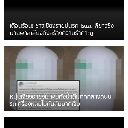
เดือนร้อน! ชาวเชียงรายบ่นรถ Isuzu สีขาวซิ่ง
บายพาสเสียงดังสร้างความรำคาญ
หนุ่มเจียงฮายจ่ม พบถังน้ำดื่มตกกลางถนน
รถเครื่องหลบไม่ทันล้มบาดเจ็บ