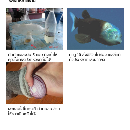
หลอกหลายราย
กับดักแมลงวัน 5 แบบ ที่จะทำให้
มาดู 10 สิ่งมีชีวิตใต้ท้องทะเลลึกที่
คุณไม่ต้องปวดหัวอีกต่อไป!
ทั้งประหลาดและน่ากลัว
เอาหอมใส่ในถุงเท้าก่อนนอน ช่วย
ให้หายเป็นหวัดได้?