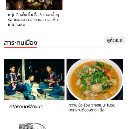
หนุ่มเชียงใหม่โวยซื้อเห็ดถอบน้ำพุ
ร้อนแม่ขะจาน อ้างคนขายเอาเห็ด
เก่ามาผสม
สาระคนเมือง
ดูทั้งหมด
ความเชื่อเรื่อง ‘แกงขนุน’ ในวัน
เครื่องดนตรีล้านนา
สงกรานต์ของชาวเหนือ