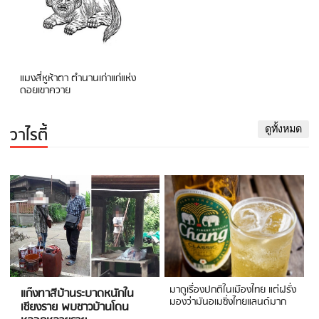
แมงสี่หูห้าตา ตำนานเก่าแก่แห่ง
ดอยเขาควาย
วาไรตี้
ดูทั้งหมด
มาดูเรื่องปกติในเมืองไทย แต่ฝรั่ง
แก๊งทาสีบ้านระบาดหนักใน
มองว่ามันอเมซิ่งไทยแลนด์มาก
เชียงราย พบชาวบ้านโดน