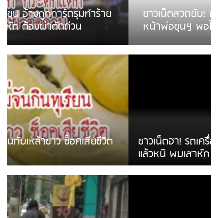
ชาวเน็ตสวดยับ! พบพม่าเร่ขายพวงมาลัย
หน้าพ่อขุนฯ พอไม่ซื้อเดินตาม
ชาวเน็ตฮา! รถเครื่องแม่สายชนป้ายร้านโลงศพ
แล้วหนี พบเสาหัก เบรคหัก หวิดได้ใช้บริการ