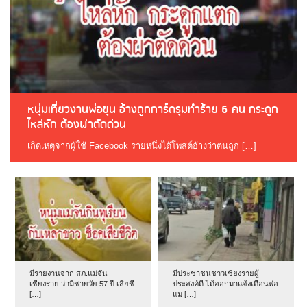
หนุ่มเที่ยวงานพ่อขุน อ้างถูกการ์ดรุมทำร้าย 6 คน กระดูก
ไหล่หัก ต้องผ่าตัดด่วน
เกิดเหตุจากผู้ใช้ Facebook รายหนึ่งได้โพสต์อ้างว่าตนถูก […]
มีรายงานจาก สภ.แม่จัน
มีประชาชนชาวเชียงรายผู้
เชียงราย ว่ามีชายวัย 57 ปี เสียชี
ประสงค์ดี ได้ออกมาแจ้งเตือนพ่อ
[…]
แม […]