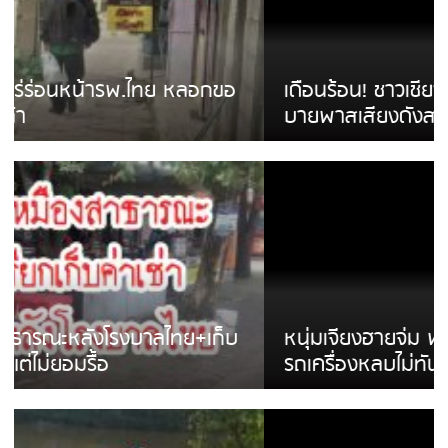
เดือนร้อน! ชาวเชียงรายบ่นรถ Isuzu สีขาวซิ่ง
บายพาสเสียงดังสร้างความรำคาญ
หนุ่มเจียงฮายจ่ม พบถังน้ำดื่มตกกลางถนน
รถเครื่องหลบไม่ทันล้มบาดเจ็บ