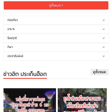
ดูทั้งหมด
ท่องเที่ยว
อาหาร
ร้องทุกข์
กีฬา
ประชาสัมพันธ์
ข่าวฮิต ประเด็นฮ็อต
ดูทั้งหมด