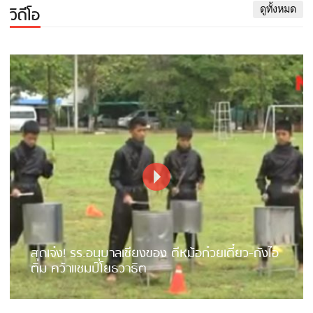
วิดีโอ
ดูทั้งหมด
สุดเจ๋ง! รร.อนุบาลเชียงของ ตีหม้อก๋วยเตี๋ยว-ถังไอ
ติม คว้าแชมป์โยธวาธิต