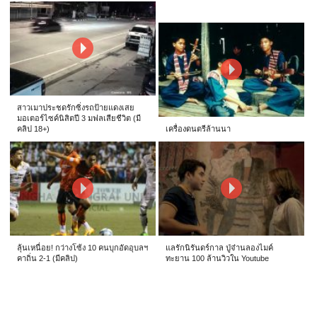
สาวเมาประชดรักซิ่งรถป้ายแดงเสย
มอเตอร์ไซค์นิสิตปี 3 มฟลเสียชีวิต (มี
คลิป 18+)
เครื่องดนตรีล้านนา
ลุ้นเหนื่อย! กว่างโซ้ง 10 คนบุกอัดอุบลฯ
แลรักนิรันดร์กาล ปู่จ๋านลองไมค์
คาถิ่น 2-1 (มีคลิป)
ทะยาน 100 ล้านวิวใน Youtube