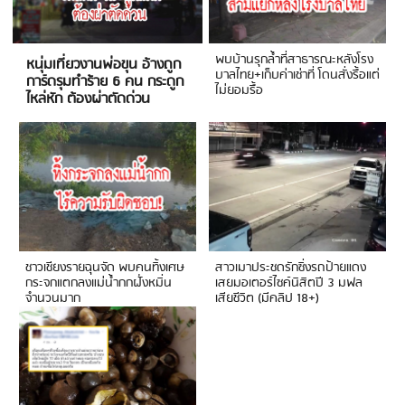
พบบ้านรุกล้ำที่สาธารณะหลังโรง
หนุ่มเที่ยวงานพ่อขุน อ้างถูก
บาลไทย+เก็บค่าเช่าที่ โดนสั่งรื้อแต่
การ์ดรุมทำร้าย 6 คน กระดูก
ไม่ยอมรื้อ
ไหล่หัก ต้องผ่าตัดด่วน
ชาวเชียงรายฉุนจัด พบคนทิ้งเศษ
สาวเมาประชดรักซิ่งรถป้ายแดง
กระจกแตกลงแม่น้ำกกฝั่งหมิ่น
เสยมอเตอร์ไซค์นิสิตปี 3 มฟล
จำนวนมาก
เสียชีวิต (มีคลิป 18+)