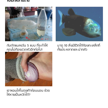
หลอกหลายราย
กับดักแมลงวัน 5 แบบ ที่จะทำให้
มาดู 10 สิ่งมีชีวิตใต้ท้องทะเลลึกที่
คุณไม่ต้องปวดหัวอีกต่อไป!
ทั้งประหลาดและน่ากลัว
เอาหอมใส่ในถุงเท้าก่อนนอน ช่วย
ให้หายเป็นหวัดได้?