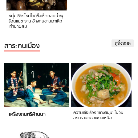
หนุ่มเชียงใหม่โวยซื้อเห็ดถอบน้ำพุ
ร้อนแม่ขะจาน อ้างคนขายเอาเห็ด
เก่ามาผสม
สาระคนเมือง
ดูทั้งหมด
ความเชื่อเรื่อง ‘แกงขนุน’ ในวัน
เครื่องดนตรีล้านนา
สงกรานต์ของชาวเหนือ