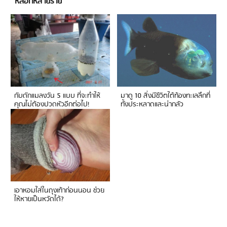
หลอกหลายราย
กับดักแมลงวัน 5 แบบ ที่จะทำให้
มาดู 10 สิ่งมีชีวิตใต้ท้องทะเลลึกที่
คุณไม่ต้องปวดหัวอีกต่อไป!
ทั้งประหลาดและน่ากลัว
เอาหอมใส่ในถุงเท้าก่อนนอน ช่วย
ให้หายเป็นหวัดได้?