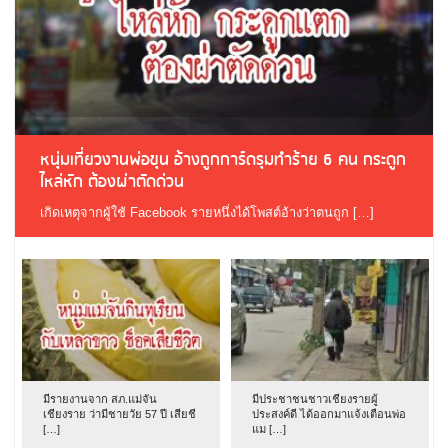
หนุ่มเที่ยวงานพ่อขุน อ้างถูกการ์ดรุมทำร้าย 6 คน กระดูก
ไหล่หัก ต้องผ่าตัดด่วน
เกิดเหตุจากผู้ใช้ Facebook รายหนึ่งได้โพสต์อ้างว่าตนถูก […]
มีรายงานจาก สภ.แม่จัน
มีประชาชนชาวเชียงรายผู้
เชียงราย ว่ามีชายวัย 57 ปี เสียชี
ประสงค์ดี ได้ออกมาแจ้งเตือนพ่อ
[…]
แม […]