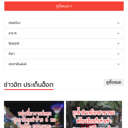
ดูทั้งหมด
ท่องเที่ยว
อาหาร
ร้องทุกข์
กีฬา
ประชาสัมพันธ์
ข่าวฮิต ประเด็นฮ็อต
ดูทั้งหมด