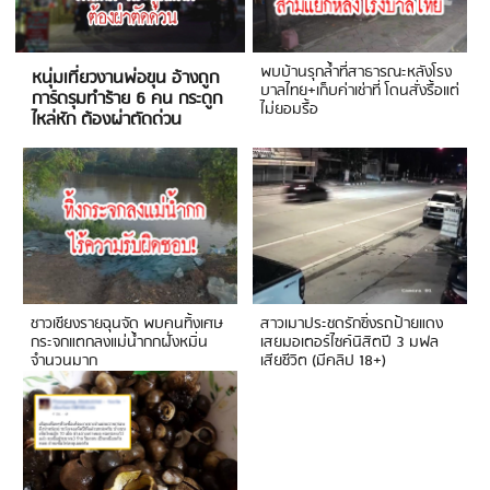
พบบ้านรุกล้ำที่สาธารณะหลังโรง
หนุ่มเที่ยวงานพ่อขุน อ้างถูก
บาลไทย+เก็บค่าเช่าที่ โดนสั่งรื้อแต่
การ์ดรุมทำร้าย 6 คน กระดูก
ไม่ยอมรื้อ
ไหล่หัก ต้องผ่าตัดด่วน
ชาวเชียงรายฉุนจัด พบคนทิ้งเศษ
สาวเมาประชดรักซิ่งรถป้ายแดง
กระจกแตกลงแม่น้ำกกฝั่งหมิ่น
เสยมอเตอร์ไซค์นิสิตปี 3 มฟล
จำนวนมาก
เสียชีวิต (มีคลิป 18+)