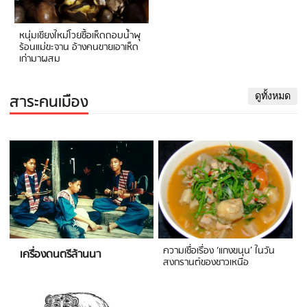
หนุ่มเชียงใหม่โวยซื้อเห็ดถอบน้ำพุ
ร้อนแม่ขะจาน อ้างคนขายเอาเห็ด
เก่ามาผสม
สาระคนเมือง
ดูทั้งหมด
ความเชื่อเรื่อง ‘แกงขนุน’ ในวัน
เครื่องดนตรีล้านนา
สงกรานต์ของชาวเหนือ