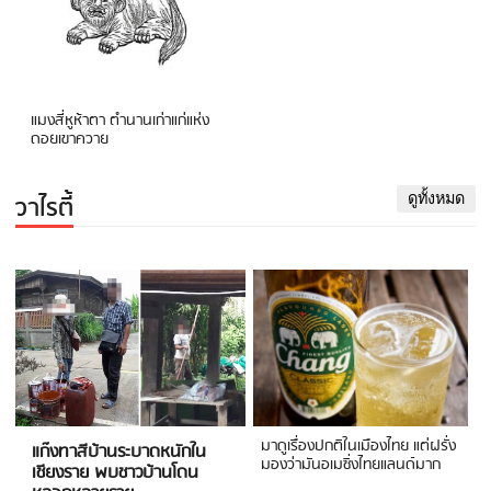
แมงสี่หูห้าตา ตำนานเก่าแก่แห่ง
ดอยเขาควาย
วาไรตี้
ดูทั้งหมด
มาดูเรื่องปกติในเมืองไทย แต่ฝรั่ง
แก๊งทาสีบ้านระบาดหนักใน
มองว่ามันอเมซิ่งไทยแลนด์มาก
เชียงราย พบชาวบ้านโดน