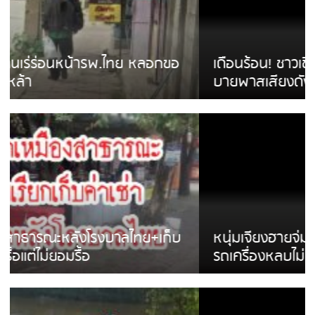
เดือนร้อน! ชาวเชียงรายบ่นรถ Isuzu สีขาวซิ่ง
บายพาสเสียงดังสร้างความรำคาญ
หนุ่มเจียงฮายจ่ม พบถังน้ำดื่มตกกลางถนน
รถเครื่องหลบไม่ทันล้มบาดเจ็บ