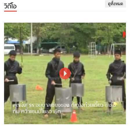
วิดีโอ
ดูทั้งหมด
สุดเจ๋ง! รร.อนุบาลเชียงของ ตีหม้อก๋วยเตี๋ยว-ถังไอ
ติม คว้าแชมป์โยธวาธิต