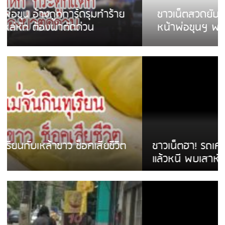
ชาวเน็ตสวดยับ! พบพม่าเร่ขายพวงมาลัย
หน้าพ่อขุนฯ พอไม่ซื้อเดินตาม
ชาวเน็ตฮา! รถเครื่องแม่สายชนป้ายร้านโลงศพ
แล้วหนี พบเสาหัก เบรคหัก หวิดได้ใช้บริการ