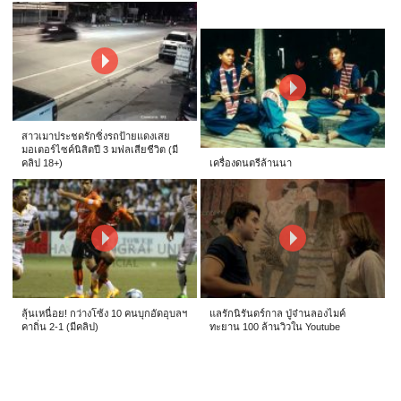
สาวเมาประชดรักซิ่งรถป้ายแดงเสย
มอเตอร์ไซค์นิสิตปี 3 มฟลเสียชีวิต (มี
คลิป 18+)
เครื่องดนตรีล้านนา
ลุ้นเหนื่อย! กว่างโซ้ง 10 คนบุกอัดอุบลฯ
แลรักนิรันดร์กาล ปู่จ๋านลองไมค์
คาถิ่น 2-1 (มีคลิป)
ทะยาน 100 ล้านวิวใน Youtube