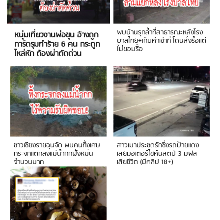
พบบ้านรุกล้ำที่สาธารณะหลังโรง
หนุ่มเที่ยวงานพ่อขุน อ้างถูก
บาลไทย+เก็บค่าเช่าที่ โดนสั่งรื้อแต่
การ์ดรุมทำร้าย 6 คน กระดูก
ไม่ยอมรื้อ
ไหล่หัก ต้องผ่าตัดด่วน
ชาวเชียงรายฉุนจัด พบคนทิ้งเศษ
สาวเมาประชดรักซิ่งรถป้ายแดง
กระจกแตกลงแม่น้ำกกฝั่งหมิ่น
เสยมอเตอร์ไซค์นิสิตปี 3 มฟล
จำนวนมาก
เสียชีวิต (มีคลิป 18+)