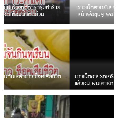
ชาวเน็ตสวดยับ! พบพม่าเร่ขายพวงมาลัย
หน้าพ่อขุนฯ พอไม่ซื้อเดินตาม
ชาวเน็ตฮา! รถเครื่องแม่สายชนป้ายร้านโลงศพ
แล้วหนี พบเสาหัก เบรคหัก หวิดได้ใช้บริการ