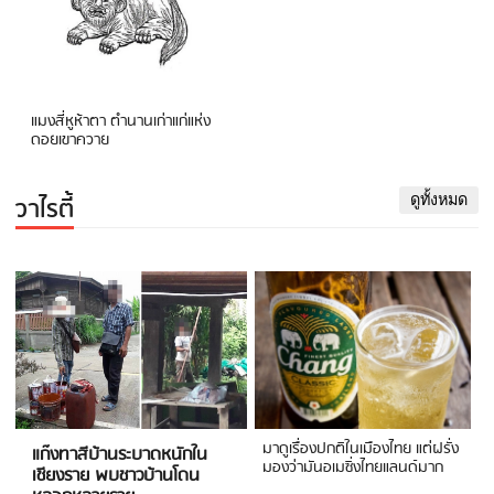
แมงสี่หูห้าตา ตำนานเก่าแก่แห่ง
ดอยเขาควาย
วาไรตี้
ดูทั้งหมด
มาดูเรื่องปกติในเมืองไทย แต่ฝรั่ง
แก๊งทาสีบ้านระบาดหนักใน
มองว่ามันอเมซิ่งไทยแลนด์มาก
เชียงราย พบชาวบ้านโดน