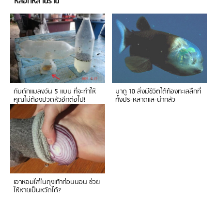
หลอกหลายราย
กับดักแมลงวัน 5 แบบ ที่จะทำให้
มาดู 10 สิ่งมีชีวิตใต้ท้องทะเลลึกที่
คุณไม่ต้องปวดหัวอีกต่อไป!
ทั้งประหลาดและน่ากลัว
เอาหอมใส่ในถุงเท้าก่อนนอน ช่วย
ให้หายเป็นหวัดได้?