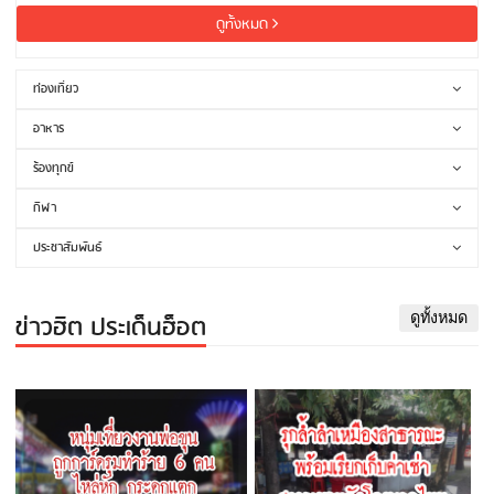
ดูทั้งหมด
ท่องเที่ยว
อาหาร
ร้องทุกข์
กีฬา
ประชาสัมพันธ์
ข่าวฮิต ประเด็นฮ็อต
ดูทั้งหมด