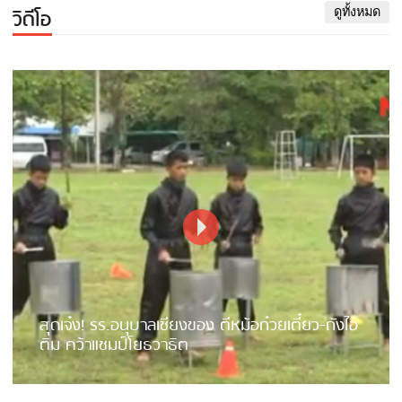
วิดีโอ
ดูทั้งหมด
สุดเจ๋ง! รร.อนุบาลเชียงของ ตีหม้อก๋วยเตี๋ยว-ถังไอ
ติม คว้าแชมป์โยธวาธิต