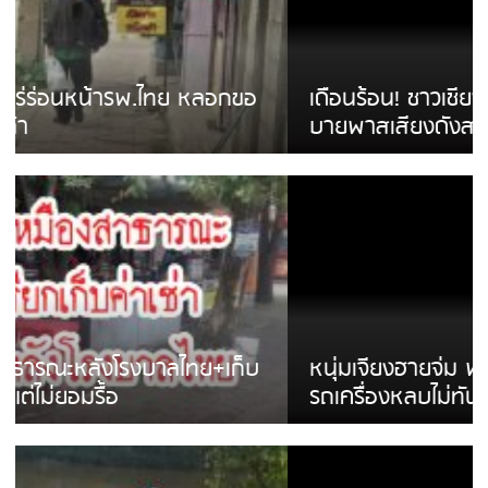
เดือนร้อน! ชาวเชียงรายบ่นรถ Isuzu สีขาวซิ่ง
บายพาสเสียงดังสร้างความรำคาญ
หนุ่มเจียงฮายจ่ม พบถังน้ำดื่มตกกลางถนน
รถเครื่องหลบไม่ทันล้มบาดเจ็บ