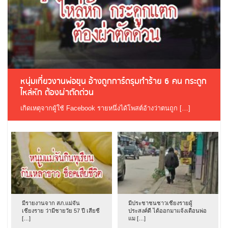
หนุ่มเที่ยวงานพ่อขุน อ้างถูกการ์ดรุมทำร้าย 6 คน กระดูก
ไหล่หัก ต้องผ่าตัดด่วน
เกิดเหตุจากผู้ใช้ Facebook รายหนึ่งได้โพสต์อ้างว่าตนถูก […]
มีรายงานจาก สภ.แม่จัน
มีประชาชนชาวเชียงรายผู้
เชียงราย ว่ามีชายวัย 57 ปี เสียชี
ประสงค์ดี ได้ออกมาแจ้งเตือนพ่อ
[…]
แม […]