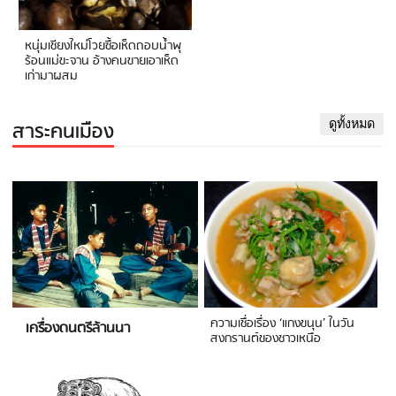
หนุ่มเชียงใหม่โวยซื้อเห็ดถอบน้ำพุ
ร้อนแม่ขะจาน อ้างคนขายเอาเห็ด
เก่ามาผสม
สาระคนเมือง
ดูทั้งหมด
ความเชื่อเรื่อง ‘แกงขนุน’ ในวัน
เครื่องดนตรีล้านนา
สงกรานต์ของชาวเหนือ