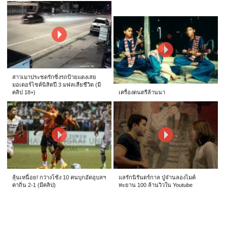
สาวเมาประชดรักซิ่งรถป้ายแดงเสย
มอเตอร์ไซค์นิสิตปี 3 มฟลเสียชีวิต (มี
คลิป 18+)
เครื่องดนตรีล้านนา
ลุ้นเหนื่อย! กว่างโซ้ง 10 คนบุกอัดอุบลฯ
แลรักนิรันดร์กาล ปู่จ๋านลองไมค์
คาถิ่น 2-1 (มีคลิป)
ทะยาน 100 ล้านวิวใน Youtube