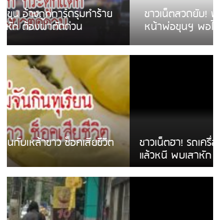
ชาวเน็ตสวดยับ! พบพม่าเร่ขายพวงมาลัย
หน้าพ่อขุนฯ พอไม่ซื้อเดินตาม
ชาวเน็ตฮา! รถเครื่องแม่สายชนป้ายร้านโลงศพ
แล้วหนี พบเสาหัก เบรคหัก หวิดได้ใช้บริการ