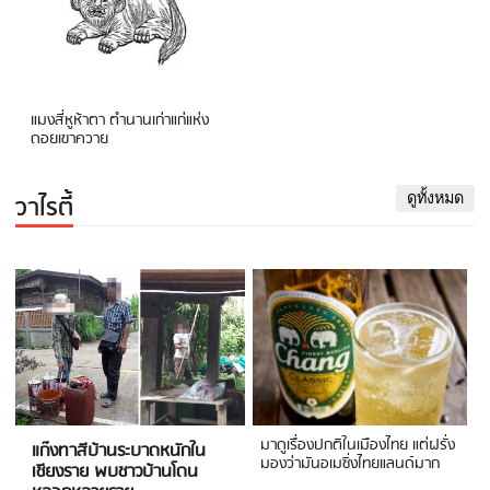
แมงสี่หูห้าตา ตำนานเก่าแก่แห่ง
ดอยเขาควาย
วาไรตี้
ดูทั้งหมด
มาดูเรื่องปกติในเมืองไทย แต่ฝรั่ง
แก๊งทาสีบ้านระบาดหนักใน
มองว่ามันอเมซิ่งไทยแลนด์มาก
เชียงราย พบชาวบ้านโดน