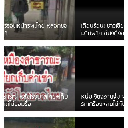
เดือนร้อน! ชาวเชียงรายบ่นรถ Isuzu สีขาวซิ่ง
บายพาสเสียงดังสร้างความรำคาญ
หนุ่มเจียงฮายจ่ม พบถังน้ำดื่มตกกลางถนน
รถเครื่องหลบไม่ทันล้มบาดเจ็บ