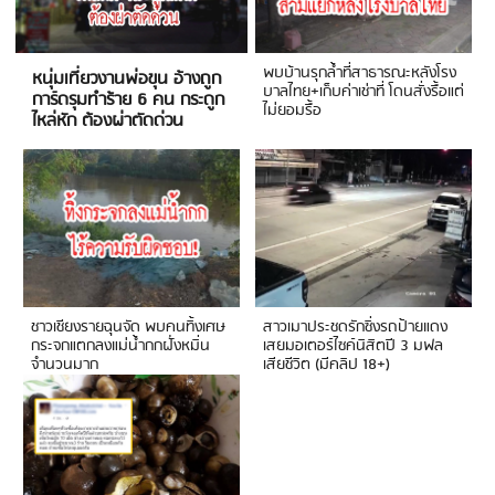
พบบ้านรุกล้ำที่สาธารณะหลังโรง
หนุ่มเที่ยวงานพ่อขุน อ้างถูก
บาลไทย+เก็บค่าเช่าที่ โดนสั่งรื้อแต่
การ์ดรุมทำร้าย 6 คน กระดูก
ไม่ยอมรื้อ
ไหล่หัก ต้องผ่าตัดด่วน
ชาวเชียงรายฉุนจัด พบคนทิ้งเศษ
สาวเมาประชดรักซิ่งรถป้ายแดง
กระจกแตกลงแม่น้ำกกฝั่งหมิ่น
เสยมอเตอร์ไซค์นิสิตปี 3 มฟล
จำนวนมาก
เสียชีวิต (มีคลิป 18+)