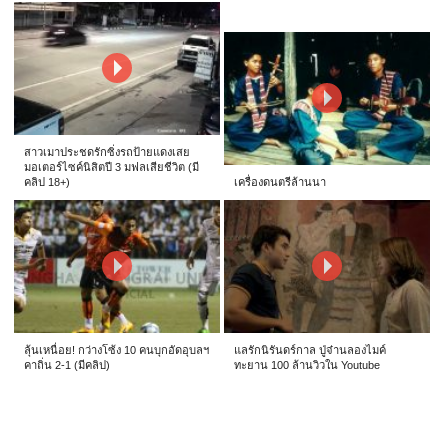
สาวเมาประชดรักซิ่งรถป้ายแดงเสย
มอเตอร์ไซค์นิสิตปี 3 มฟลเสียชีวิต (มี
คลิป 18+)
เครื่องดนตรีล้านนา
ลุ้นเหนื่อย! กว่างโซ้ง 10 คนบุกอัดอุบลฯ
แลรักนิรันดร์กาล ปู่จ๋านลองไมค์
คาถิ่น 2-1 (มีคลิป)
ทะยาน 100 ล้านวิวใน Youtube