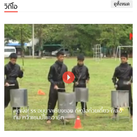
วิดีโอ
ดูทั้งหมด
สุดเจ๋ง! รร.อนุบาลเชียงของ ตีหม้อก๋วยเตี๋ยว-ถังไอ
ติม คว้าแชมป์โยธวาธิต