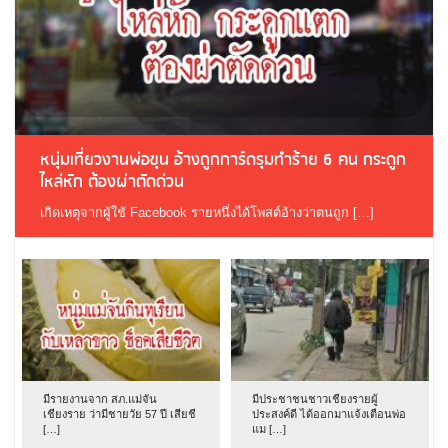
หนุ่มเที่ยวงานพ่อขุน อ้างถูกการ์ดรุมทำร้าย 6 คน กระดูก
ไหล่หัก ต้องผ่าตัดด่วน
เกิดเหตุจากผู้ใช้ Facebook รายหนึ่งได้โพสต์อ้างว่าตนถูก […]
มีรายงานจาก สภ.แม่จัน
มีประชาชนชาวเชียงรายผู้
เชียงราย ว่ามีชายวัย 57 ปี เสียชี
ประสงค์ดี ได้ออกมาแจ้งเตือนพ่อ
[…]
แม […]