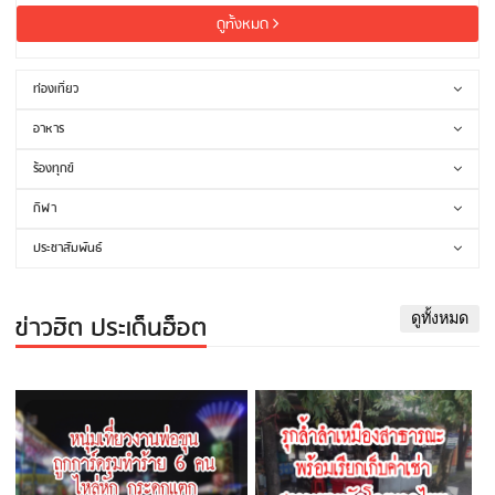
ดูทั้งหมด
ท่องเที่ยว
อาหาร
ร้องทุกข์
กีฬา
ประชาสัมพันธ์
ข่าวฮิต ประเด็นฮ็อต
ดูทั้งหมด