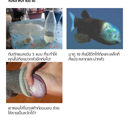
หลอกหลายราย
กับดักแมลงวัน 5 แบบ ที่จะทำให้
มาดู 10 สิ่งมีชีวิตใต้ท้องทะเลลึกที่
คุณไม่ต้องปวดหัวอีกต่อไป!
ทั้งประหลาดและน่ากลัว
เอาหอมใส่ในถุงเท้าก่อนนอน ช่วย
ให้หายเป็นหวัดได้?