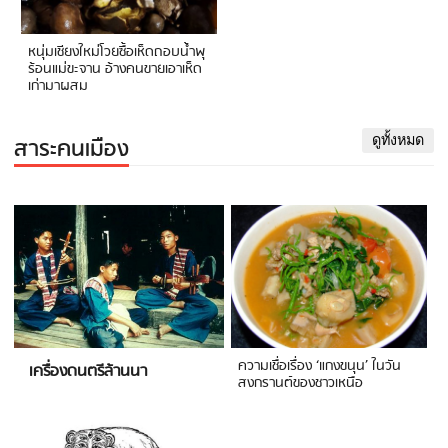
หนุ่มเชียงใหม่โวยซื้อเห็ดถอบน้ำพุ
ร้อนแม่ขะจาน อ้างคนขายเอาเห็ด
เก่ามาผสม
สาระคนเมือง
ดูทั้งหมด
ความเชื่อเรื่อง ‘แกงขนุน’ ในวัน
เครื่องดนตรีล้านนา
สงกรานต์ของชาวเหนือ