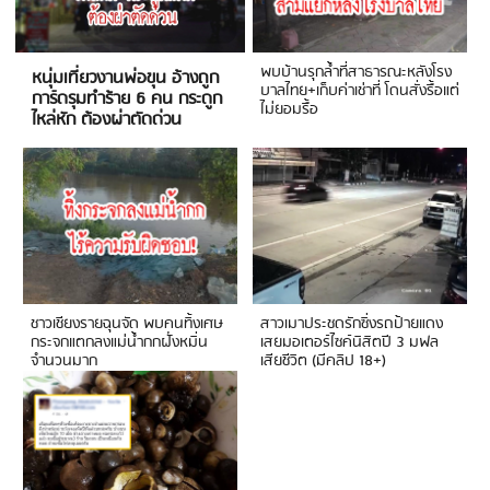
พบบ้านรุกล้ำที่สาธารณะหลังโรง
หนุ่มเที่ยวงานพ่อขุน อ้างถูก
บาลไทย+เก็บค่าเช่าที่ โดนสั่งรื้อแต่
การ์ดรุมทำร้าย 6 คน กระดูก
ไม่ยอมรื้อ
ไหล่หัก ต้องผ่าตัดด่วน
ชาวเชียงรายฉุนจัด พบคนทิ้งเศษ
สาวเมาประชดรักซิ่งรถป้ายแดง
กระจกแตกลงแม่น้ำกกฝั่งหมิ่น
เสยมอเตอร์ไซค์นิสิตปี 3 มฟล
จำนวนมาก
เสียชีวิต (มีคลิป 18+)