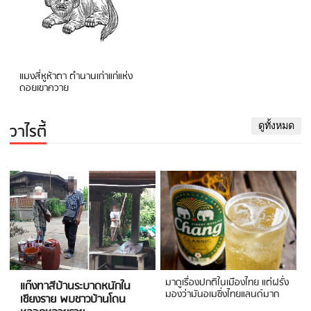
แมงสี่หูห้าตา ตำนานเก่าแก่แห่ง
ดอยเขาควาย
วาไรตี้
ดูทั้งหมด
มาดูเรื่องปกติในเมืองไทย แต่ฝรั่ง
แก๊งทาสีบ้านระบาดหนักใน
มองว่ามันอเมซิ่งไทยแลนด์มาก
เชียงราย พบชาวบ้านโดน