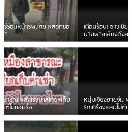
เดือนร้อน! ชาวเชียงรายบ่นรถ Isuzu สีขาวซิ่ง
บายพาสเสียงดังสร้างความรำคาญ
หนุ่มเจียงฮายจ่ม พบถังน้ำดื่มตกกลางถนน
รถเครื่องหลบไม่ทันล้มบาดเจ็บ