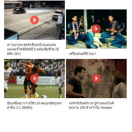
สาวเมาประชดรักซิ่งรถป้ายแดงเสย
มอเตอร์ไซค์นิสิตปี 3 มฟลเสียชีวิต (มี
คลิป 18+)
เครื่องดนตรีล้านนา
ลุ้นเหนื่อย! กว่างโซ้ง 10 คนบุกอัดอุบลฯ
แลรักนิรันดร์กาล ปู่จ๋านลองไมค์
คาถิ่น 2-1 (มีคลิป)
ทะยาน 100 ล้านวิวใน Youtube