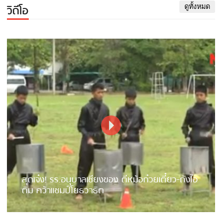
วิดีโอ
ดูทั้งหมด
สุดเจ๋ง! รร.อนุบาลเชียงของ ตีหม้อก๋วยเตี๋ยว-ถังไอ
ติม คว้าแชมป์โยธวาธิต