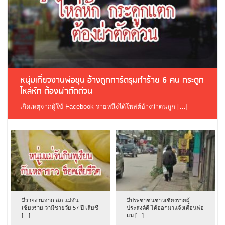
หนุ่มเที่ยวงานพ่อขุน อ้างถูกการ์ดรุมทำร้าย 6 คน กระดูก
ไหล่หัก ต้องผ่าตัดด่วน
เกิดเหตุจากผู้ใช้ Facebook รายหนึ่งได้โพสต์อ้างว่าตนถูก […]
มีรายงานจาก สภ.แม่จัน
มีประชาชนชาวเชียงรายผู้
เชียงราย ว่ามีชายวัย 57 ปี เสียชี
ประสงค์ดี ได้ออกมาแจ้งเตือนพ่อ
[…]
แม […]