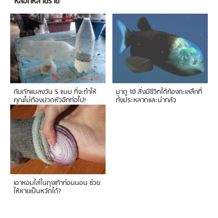
หลอกหลายราย
กับดักแมลงวัน 5 แบบ ที่จะทำให้
มาดู 10 สิ่งมีชีวิตใต้ท้องทะเลลึกที่
คุณไม่ต้องปวดหัวอีกต่อไป!
ทั้งประหลาดและน่ากลัว
เอาหอมใส่ในถุงเท้าก่อนนอน ช่วย
ให้หายเป็นหวัดได้?