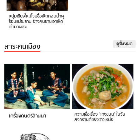
หนุ่มเชียงใหม่โวยซื้อเห็ดถอบน้ำพุ
ร้อนแม่ขะจาน อ้างคนขายเอาเห็ด
เก่ามาผสม
สาระคนเมือง
ดูทั้งหมด
ความเชื่อเรื่อง ‘แกงขนุน’ ในวัน
เครื่องดนตรีล้านนา
สงกรานต์ของชาวเหนือ