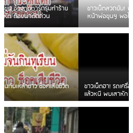
ชาวเน็ตสวดยับ! พบพม่าเร่ขายพวงมาลัย
หน้าพ่อขุนฯ พอไม่ซื้อเดินตาม
ชาวเน็ตฮา! รถเครื่องแม่สายชนป้ายร้านโลงศพ
แล้วหนี พบเสาหัก เบรคหัก หวิดได้ใช้บริการ