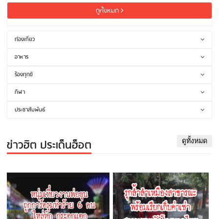
ดูทั้งหมด
ท่องเที่ยว
อาหาร
ร้องทุกข์
กีฬา
ประชาสัมพันธ์
ข่าวฮิต ประเด็นฮ็อต
ดูทั้งหมด