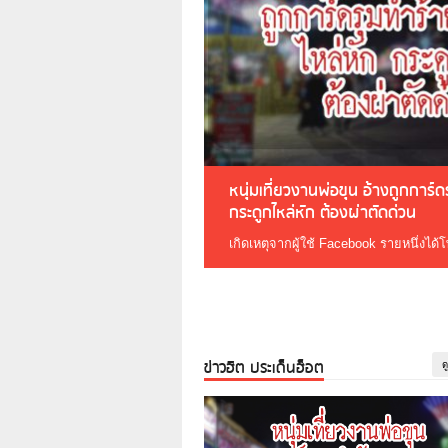
หนุ่มเที่ยวงานพ่อขุน อ้างถูกการ์
กระดูกไหล่หัก ต้องผ่าตัดด่วน
เกิดเหตุจากผู้ใช้ Facebook รายหนึ่งได้
ข่าวฮิต ประเด็นฮ็อต
ด