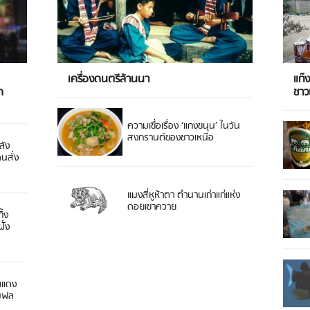
เครื่องดนตรีล้านนา
แก๊
ด
ชา
ความเชื่อเรื่อง ‘แกงขนุน’ ในวัน
สงกรานต์ของชาวเหนือ
ลัง
ดนสั่ง
แมงสี่หูห้าตา ตำนานเก่าแก่แห่ง
ดอยเขาควาย
ิ้ง
ั่ง
ยแดง
 มฟล