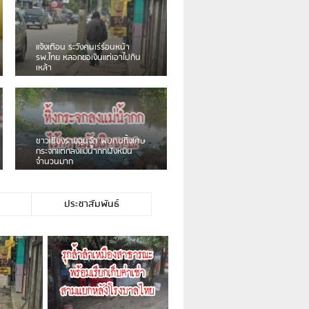
เดือนร้อน! ชาวเชียงรายบ่นรถ
Isuzu สีขาวซิ่งบายพาสเสียงดัง
สร้างความรำคาญ
ชาวผาลั้ง โวย ไร้หน่วยงานดูแล
ดินสไลด์ ต้องจัดการกันเอง
ประชาสัมพันธ์