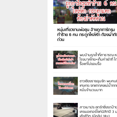
หนุ่มเที่ยวงานพ่อขุน อ้างถูกการ์ดรุม
ทำร้าย 6 คน กระดูกไหล่หัก ต้องผ่าตั
ด่วน
พบบ้านรุกล้ำที่สาธารณะห
โรงบาลไทย+เก็บค่าเช่าที่ โ
รื้อแต่ไม่ยอมรื้อ
ชาวเชียงรายฉุนจัด พบคนท
เศษกระจกแตกลงแม่น้ำกกฝ
หมิ่นจำนวนมาก
สาวเมาประชดรักซิ่งรถป้า
เสยมอเตอร์ไซค์นิสิตปี 3
เสียชีวิต (มีคลิป 18+)