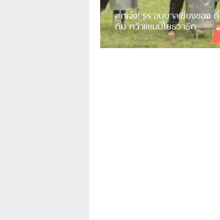
สุดเจ๋ง! รร.อนุบาลเชียงของ ตี
ติม คว้าแชมป์โยธวาธิต
มีการเปิดเผยคลิปวิดีโอของวงโยธวาธิต