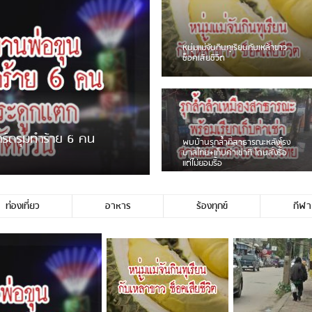
ชาวเน็ตฮา! รถเครื่องแม่สายชน
ป้ายร้านโลงศพแล้วหนี พบเสาหัก
เบรคหัก หวิดได้ใช้บริการ
ายพวงมาลัยหน้าพ่อขุนฯ
หนุ่มเจียงฮายจ่ม พบถังน้ำดื่มตก
กลางถนน รถเครื่องหลบไม่ทันล้ม
บาดเจ็บ
ท่องเที่ยว
อาหาร
ร้องทุกข์
กีฬา
่ประชาชนชาวเชียงร […]