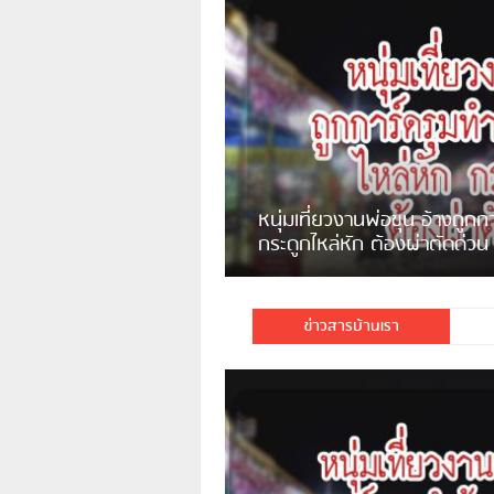
ชาวเน็ตสวดยับ! พบพม่าเร่ข
พอไม่ซื้อเดินตาม
ข่าวสารบ้านเรา
มีชาวเน็ตรายหนึ่งซึ่งแจ้งว่าตนเองไม่ใช