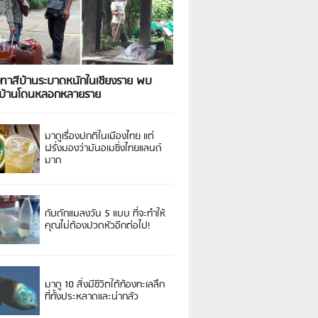
งทาสีบ้านระบาดหนักในเชียงราย พบ
วบ้านโดนหลอกหลายราย
มาดูเรื่องปกติในเมืองไทย แต่
ฝรั่งมองว่ามันอเมซิ่งไทยแลนด์
มาก
กับดักแมลงวัน 5 แบบ ที่จะทำให้
คุณไม่ต้องปวดหัวอีกต่อไป!
มาดู 10 สิ่งมีชีวิตใต้ท้องทะเลลึก
ที่ทั้งประหลาดและน่ากลัว