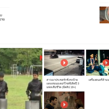
อบ
นขาย
สาวเมาประชดรักซิ่งรถป้าย
เครื่องดนตรีล้าน
แดงเสยมอเตอร์ไซค์นิสิตปี 3
มฟลเสียชีวิต (มีคลิป 18+)