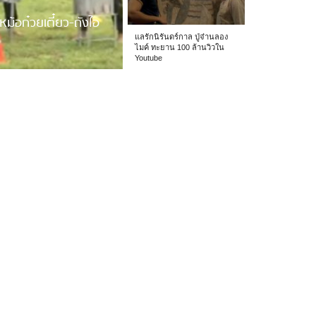
หม้อก๋วยเตี๋ยว-ถังไอ
แลรักนิรันดร์กาล ปู่จ๋านลอง
ไมค์ ทะยาน 100 ล้านวิวใน
Youtube
 รร.อนุบาลเชียง […]