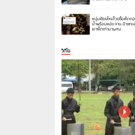
หนุ่มเชียงใหม่โวยซื้อเห็ดถ
น้ำพุร้อนแม่ขะจาน อ้างค
เอาเห็ดเก่ามาผสม
วิดีโอ