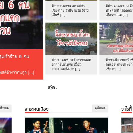
มีรายงานจาก สภ.แม่จัน
มีประชาชนชาวเชีย
เชียงราย ว่ามีชายวัย 57 ปี
ประสงค์ดี ได้ออกม
เสียชี […]
เตือนพ่อแม […]
ดรุมทำร้าย 6 คน
ประชาชนชาวเชียงรายออก
มีชาวเน็ตรายหนึ่งซึ
อาการโมโหจัด เมื่อมี
ตนเองไม่ใช่ประช
รายงานแจ้งว่าพ […]
เชียงร […]
โพสต์อ้างว่าตนถูก […]
แท็ก :
สาระคนเมือง
วาไรตี้
ูทั้งหมด
ดูทั้งหมด