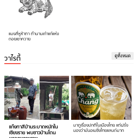
แมงสี่หูห้าตา ตำนานเก่าแก่แห่ง
ดอยเขาควาย
วาไรตี้
ดูทั้งหมด
มาดูเรื่องปกติในเมืองไทย แต่ฝรั่ง
แก๊งทาสีบ้านระบาดหนักใน
มองว่ามันอเมซิ่งไทยแลนด์มาก
เชียงราย พบชาวบ้านโดน