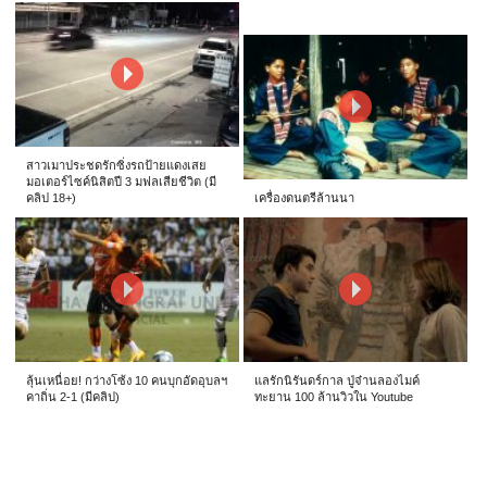
สาวเมาประชดรักซิ่งรถป้ายแดงเสย
มอเตอร์ไซค์นิสิตปี 3 มฟลเสียชีวิต (มี
คลิป 18+)
เครื่องดนตรีล้านนา
ลุ้นเหนื่อย! กว่างโซ้ง 10 คนบุกอัดอุบลฯ
แลรักนิรันดร์กาล ปู่จ๋านลองไมค์
คาถิ่น 2-1 (มีคลิป)
ทะยาน 100 ล้านวิวใน Youtube