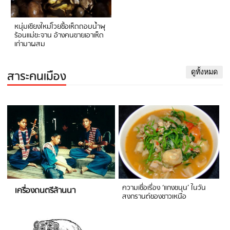
หนุ่มเชียงใหม่โวยซื้อเห็ดถอบน้ำพุ
ร้อนแม่ขะจาน อ้างคนขายเอาเห็ด
เก่ามาผสม
สาระคนเมือง
ดูทั้งหมด
ความเชื่อเรื่อง ‘แกงขนุน’ ในวัน
เครื่องดนตรีล้านนา
สงกรานต์ของชาวเหนือ