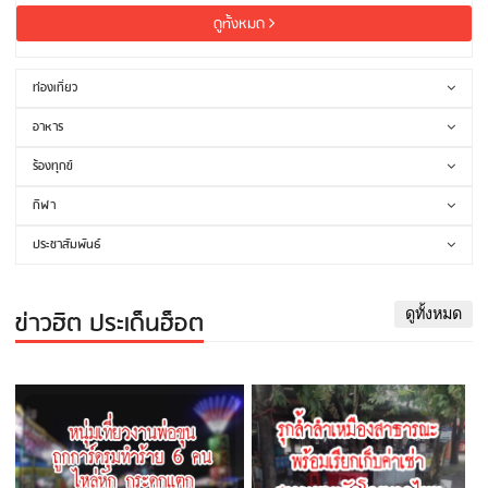
ดูทั้งหมด
ท่องเที่ยว
อาหาร
ร้องทุกข์
กีฬา
ประชาสัมพันธ์
ข่าวฮิต ประเด็นฮ็อต
ดูทั้งหมด