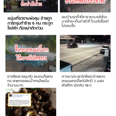
พบบ้านรุกล้ำที่สาธารณะหลังโรง
หนุ่มเที่ยวงานพ่อขุน อ้างถูก
บาลไทย+เก็บค่าเช่าที่ โดนสั่งรื้อแต่
การ์ดรุมทำร้าย 6 คน กระดูก
ไม่ยอมรื้อ
ไหล่หัก ต้องผ่าตัดด่วน
ชาวเชียงรายฉุนจัด พบคนทิ้งเศษ
สาวเมาประชดรักซิ่งรถป้ายแดง
กระจกแตกลงแม่น้ำกกฝั่งหมิ่น
เสยมอเตอร์ไซค์นิสิตปี 3 มฟล
จำนวนมาก
เสียชีวิต (มีคลิป 18+)