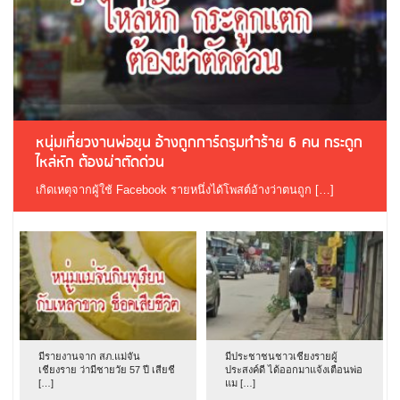
หนุ่มเที่ยวงานพ่อขุน อ้างถูกการ์ดรุมทำร้าย 6 คน กระดูก
ไหล่หัก ต้องผ่าตัดด่วน
เกิดเหตุจากผู้ใช้ Facebook รายหนึ่งได้โพสต์อ้างว่าตนถูก […]
มีรายงานจาก สภ.แม่จัน
มีประชาชนชาวเชียงรายผู้
เชียงราย ว่ามีชายวัย 57 ปี เสียชี
ประสงค์ดี ได้ออกมาแจ้งเตือนพ่อ
[…]
แม […]