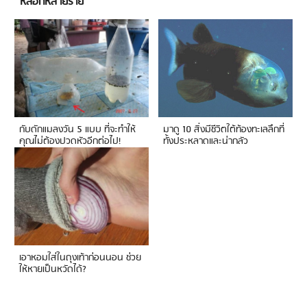
หลอกหลายราย
กับดักแมลงวัน 5 แบบ ที่จะทำให้
มาดู 10 สิ่งมีชีวิตใต้ท้องทะเลลึกที่
คุณไม่ต้องปวดหัวอีกต่อไป!
ทั้งประหลาดและน่ากลัว
เอาหอมใส่ในถุงเท้าก่อนนอน ช่วย
ให้หายเป็นหวัดได้?