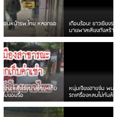
เดือนร้อน! ชาวเชียงรายบ่นรถ Isuzu สีขาวซิ่ง
บายพาสเสียงดังสร้างความรำคาญ
หนุ่มเจียงฮายจ่ม พบถังน้ำดื่มตกกลางถนน
รถเครื่องหลบไม่ทันล้มบาดเจ็บ