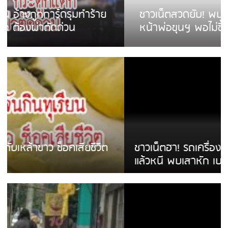
ชาวเน็ตสวดยับ! พบพม่าเร่ขายพวงมาลัย
หน้าพ่อขุนฯ พอไม่ซื้อเดินตาม
ชาวเน็ตฮา! รถเครื่องแม่สายชนป้ายร้านโลงศพ
แล้วหนี พบเสาหัก เบรคหัก หวิดได้ใช้บริการ