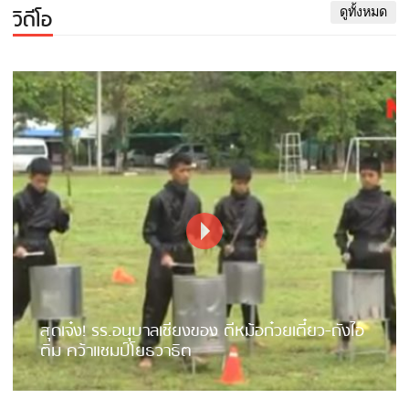
วิดีโอ
ดูทั้งหมด
สุดเจ๋ง! รร.อนุบาลเชียงของ ตีหม้อก๋วยเตี๋ยว-ถังไอ
ติม คว้าแชมป์โยธวาธิต