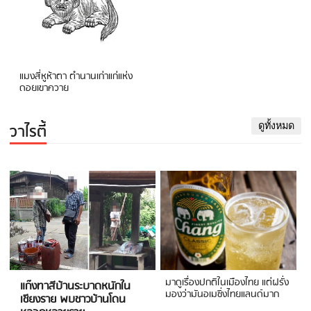
แมงสี่หูห้าตา ตำนานเก่าแก่แห่ง
ดอยเขาควาย
วาไรตี้
ดูทั้งหมด
มาดูเรื่องปกติในเมืองไทย แต่ฝรั่ง
แก๊งทาสีบ้านระบาดหนักใน
มองว่ามันอเมซิ่งไทยแลนด์มาก
เชียงราย พบชาวบ้านโดน