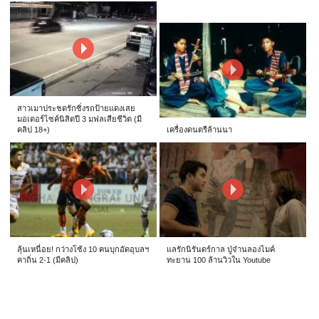
สาวเมาประชดรักซิ่งรถป้ายแดงเสย
มอเตอร์ไซค์นิสิตปี 3 มฟลเสียชีวิต (มี
คลิป 18+)
เครื่องดนตรีล้านนา
ลุ้นเหนื่อย! กว่างโซ้ง 10 คนบุกอัดอุบลฯ
แลรักนิรันดร์กาล ปู่จ๋านลองไมค์
คาถิ่น 2-1 (มีคลิป)
ทะยาน 100 ล้านวิวใน Youtube