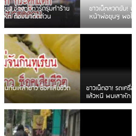
ชาวเน็ตสวดยับ! พบพม่าเร่ขายพวงมาลัย
หน้าพ่อขุนฯ พอไม่ซื้อเดินตาม
ชาวเน็ตฮา! รถเครื่องแม่สายชนป้ายร้านโลงศพ
แล้วหนี พบเสาหัก เบรคหัก หวิดได้ใช้บริการ