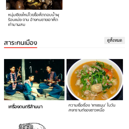
หนุ่มเชียงใหม่โวยซื้อเห็ดถอบน้ำพุ
ร้อนแม่ขะจาน อ้างคนขายเอาเห็ด
เก่ามาผสม
สาระคนเมือง
ดูทั้งหมด
ความเชื่อเรื่อง ‘แกงขนุน’ ในวัน
เครื่องดนตรีล้านนา
สงกรานต์ของชาวเหนือ