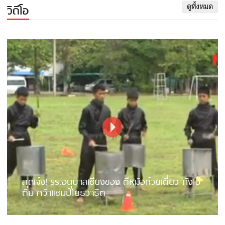
วิดีโอ
ดูทั้งหมด
สุดเจ๋ง! รร.อนุบาลเชียงของ ตีหม้อก๋วยเตี๋ยว-ถังไอ
ติม คว้าแชมป์โยธวาธิต