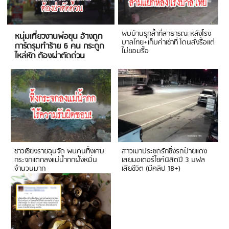
พบบ้านรุกล้ำที่สาธารณะหลังโรง
หนุ่มเที่ยวงานพ่อขุน อ้างถูก
บาลไทย+เก็บค่าเช่าที่ โดนสั่งรื้อแต่
การ์ดรุมทำร้าย 6 คน กระดูก
ไม่ยอมรื้อ
ไหล่หัก ต้องผ่าตัดด่วน
ชาวเชียงรายฉุนจัด พบคนทิ้งเศษ
สาวเมาประชดรักซิ่งรถป้ายแดง
กระจกแตกลงแม่น้ำกกฝั่งหมิ่น
เสยมอเตอร์ไซค์นิสิตปี 3 มฟล
จำนวนมาก
เสียชีวิต (มีคลิป 18+)