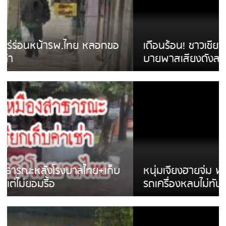
เดือนร้อน! ชาวเชียงรายบ่นรถ Isuzu สีขาวซิ่ง
บายพาสเสียงดังสร้างความรำคาญ
หนุ่มเจียงฮายจ่ม พบถังน้ำดื่มตกกลางถนน
รถเครื่องหลบไม่ทันล้มบาดเจ็บ