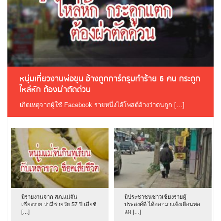
หนุ่มเที่ยวงานพ่อขุน อ้างถูกการ์ดรุมทำร้าย 6 คน กระดูก
ไหล่หัก ต้องผ่าตัดด่วน
เกิดเหตุจากผู้ใช้ Facebook รายหนึ่งได้โพสต์อ้างว่าตนถูก […]
มีรายงานจาก สภ.แม่จัน
มีประชาชนชาวเชียงรายผู้
เชียงราย ว่ามีชายวัย 57 ปี เสียชี
ประสงค์ดี ได้ออกมาแจ้งเตือนพ่อ
[…]
แม […]