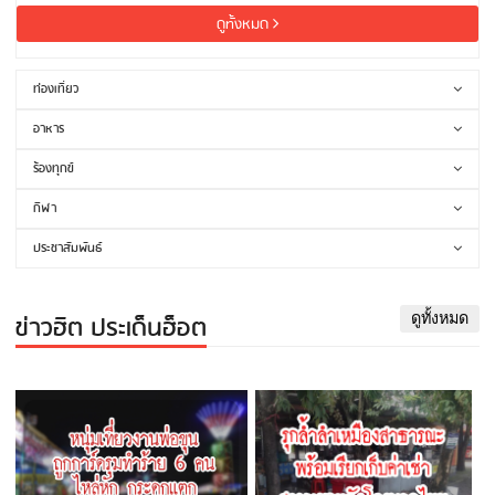
ดูทั้งหมด
ท่องเที่ยว
อาหาร
ร้องทุกข์
กีฬา
ประชาสัมพันธ์
ข่าวฮิต ประเด็นฮ็อต
ดูทั้งหมด