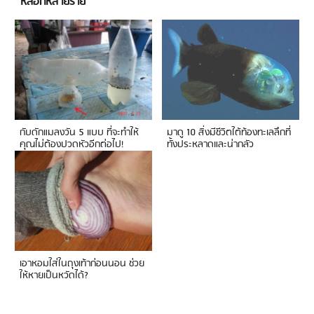
หลอกหลายราย
กับดักแมลงวัน 5 แบบ ที่จะทำให้
มาดู 10 สิ่งมีชีวิตใต้ท้องทะเลลึกที่
คุณไม่ต้องปวดหัวอีกต่อไป!
ทั้งประหลาดและน่ากลัว
เอาหอมใส่ในถุงเท้าก่อนนอน ช่วย
ให้หายเป็นหวัดได้?